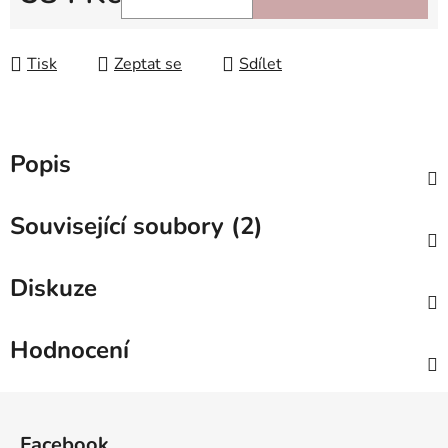
Měrná cena:
Tisk
Zeptat se
Sdílet
Popis
Související soubory (2)
Diskuze
Hodnocení
Z
á
Facebook