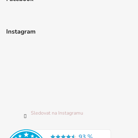
p
a
t
í
Instagram
Sledovat na Instagramu