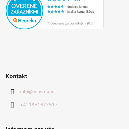
Kontakt
info
@
ennyroom.cz
+421951677517