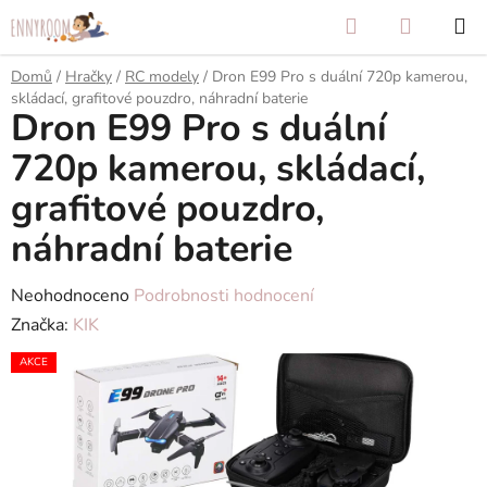
Přejít
Hledat
NÁKUP
na
KOŠÍK
obsah
Domů
/
Hračky
/
RC modely
/
Dron E99 Pro s duální 720p kamerou,
skládací, grafitové pouzdro, náhradní baterie
Dron E99 Pro s duální
720p kamerou, skládací,
grafitové pouzdro,
náhradní baterie
Průměrné
Neohodnoceno
Podrobnosti hodnocení
hodnocení
Značka:
KIK
produktu
AKCE
je
0,0
z
5