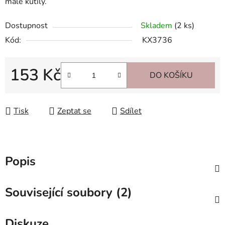
malé kutily.
Dostupnost
Skladem
(2 ks)
Kód:
KX3736
153 Kč
DO KOŠÍKU
Měrná cena:
Tisk
Zeptat se
Sdílet
Popis
Související soubory (2)
Diskuze