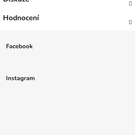
Hodnocení
Z
á
Facebook
p
a
t
í
Instagram