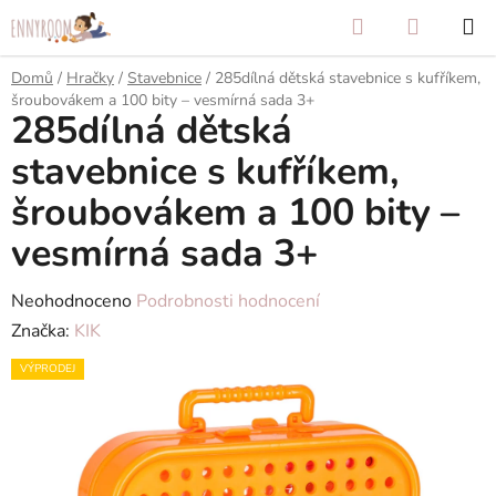
Přejít
Hledat
NÁKUP
na
KOŠÍK
obsah
Domů
/
Hračky
/
Stavebnice
/
285dílná dětská stavebnice s kufříkem,
šroubovákem a 100 bity – vesmírná sada 3+
285dílná dětská
stavebnice s kufříkem,
šroubovákem a 100 bity –
vesmírná sada 3+
Průměrné
Neohodnoceno
Podrobnosti hodnocení
hodnocení
Značka:
KIK
produktu
VÝPRODEJ
je
0,0
z
5