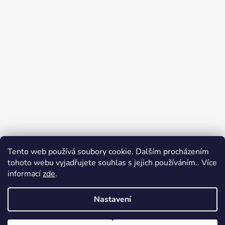
Tento web používá soubory cookie. Dalším procházením
Přijímáme online platby
tohoto webu vyjadřujete souhlas s jejich používáním.. Více
informací
zde
.
Nastavení