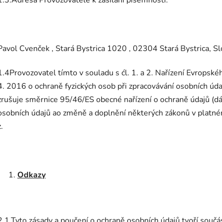
Pavol Cvenček , Stará Bystrica 1020 , 02304 Stará Bystrica, S
1.4Provozovatel tímto v souladu s ćl. 1. a 2. Nařízení Evrops
4. 2016 o ochraně fyzických osob při zpracovávání osobních úd
zrušuje směrnice 95/46/ES obecné nařízení o ochraně údajů (dál
osobních údajů ao změně a doplnění některých zákonů v platné
z.
Odkazy
2.1.Tyto zásady a poučení o ochraně osobních údajů tvoří sou