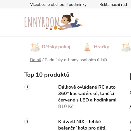
Přejít
Všeobecné obchodní podmínky
Reklamační řád
na
obsah
Dětský pokoj
Hračky
Domů
/
Podmínky ochrany osobních údajů
P
Top 10 produktů
o
s
Dálkově ovládané RC auto
t
360° kaskadérské, tančící
r
červené s LED a hodinkami
a
810 Kč
n
n
Kidwell NIX - lehké
balanční kolo pro děti,
í