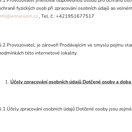
5.1.Provozovatel jmenoval odpovědnou osobu pro ochranu oso
ochraně fyzických osob při zpracování osobních údajů ao volné
info@ennyroom.cz
, Tel. č.: +421951677517
5.2.Provozovatel, je zároveň Prodávajícím ve smyslu pojmu s
podmínkách této internetové lokality.
Účely zpracování osobních údajů Dotčené osoby a doba
6.1.Účely zpracování osobních údajů Dotčené osoby jsou zejmé