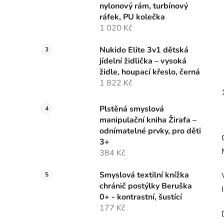
nylonový rám, turbínový
p
ráfek, PU kolečka
a
1 020 Kč
n
e
Nukido Elite 3v1 dětská
l
jídelní židlička – vysoká
židle, houpací křeslo, černá
1 822 Kč
Plstěná smyslová
manipulační kniha Žirafa –
odnímatelné prvky, pro děti
3+
384 Kč
Smyslová textilní knížka
chránič postýlky Beruška
0+ - kontrastní, šustící
177 Kč