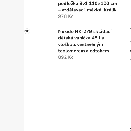
podložka 3v1 110×100 cm
– vzdělávací, měkká, Králík
978 Kč
Nukido NK-279 skládací
dětská vanička 45 l s
vložkou, vestavěným
teploměrem a odtokem
892 Kč