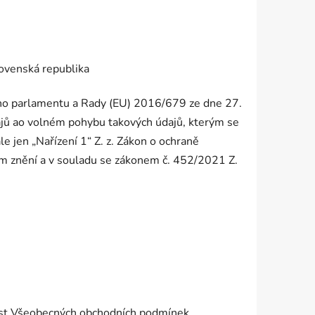
lovenská republika
kého parlamentu a Rady (EU) 2016/679 ze dne 27.
ajů ao volném pohybu takových údajů, kterým se
e jen „Nařízení 1“ Z. z. Zákon o ochraně
m znění a v souladu se zákonem č. 452/2021 Z.
část Všeobecných obchodních podmínek