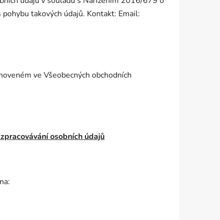
bních údajů v souladu s Nařízením 2016/679 o
m pohybu takových údajů. Kontakt: Email:
tanoveném ve Všeobecných obchodních
 zpracovávání osobních údajů
na: