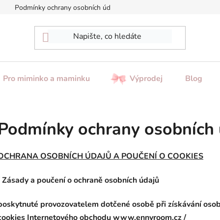
Podmínky ochrany osobních údajů
Reklamace / Vrácení zboží
Pro miminko a maminku
Výprodej
Blog
Podmínky ochrany osobních 
OCHRANA OSOBNÍCH ÚDAJŮ A POUČENÍ O COOKIES
/ Zásady a poučení o ochraně osobních údajů
poskytnuté provozovatelem dotčené osobě při získávání osob
cookies Internetového obchodu
www.ennyroom.cz /