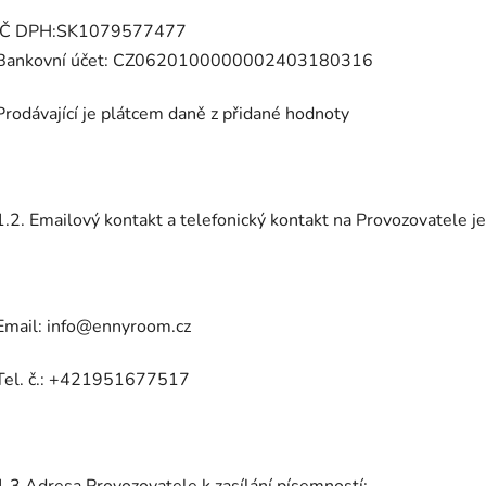
IČ DPH:SK1079577477
Bankovní účet: CZ0620100000002403180316
Prodávající je plátcem daně z přidané hodnoty
1.2. Emailový kontakt a telefonický kontakt na Provozovatele je
Email: info@ennyroom.cz
Tel. č.: +421951677517
1.3.Adresa Provozovatele k zasílání písemností: