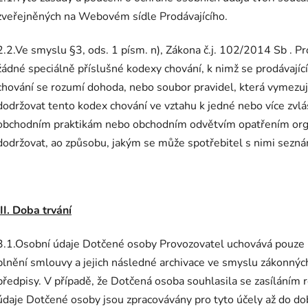
zveřejněných na Webovém sídle Prodávajícího.
2.2.Ve smyslu §3, ods. 1 písm. n), Zákona č.j. 102/2014 Sb . Pro
žádné speciálně příslušné kodexy chování, k nimž se prodávajíc
chování se rozumí dohoda, nebo soubor pravidel, která vymezují
dodržovat tento kodex chování ve vztahu k jedné nebo více zv
obchodním praktikám nebo obchodním odvětvím opatřením orgánu
dodržovat, ao způsobu, jakým se může spotřebitel s nimi seznámi
III. Doba trvání
3.1.Osobní údaje Dotčené osoby Provozovatel uchovává pouze
plnění smlouvy a jejich následné archivace ve smyslu zákonných 
předpisy. V případě, že Dotčená osoba souhlasila se zasíláním
údaje Dotčené osoby jsou zpracovávány pro tyto účely až do d