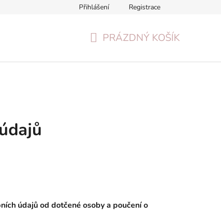
Přihlášení
Registrace
Formulář pro odstoupení od smlouvy
Reklamační formulář
PRÁZDNÝ KOŠÍK
NÁKUPNÍ
KOŠÍK
údajů
ních údajů od dotčené osoby a poučení o