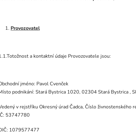
Provozovatel
1.1.Totožnost a kontaktní údaje Provozovatele jsou:
Obchodní jméno:
Pavol Cvenček
Místo podnikání: Stará Bystrica 1020, 02304 Stará Bystrica
,
Sl
Vedený v rejstříku Okresný úrad Čadca, Číslo živnostenského 
IČ:
53747780
DIČ:
1079577477