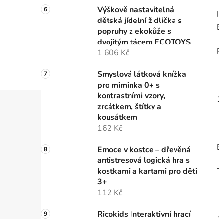
Výškově nastavitelná
dětská jídelní židlička s
popruhy z ekokůže s
dvojitým tácem ECOTOYS
1 606 Kč
Smyslová látková knížka
pro miminka 0+ s
kontrastními vzory,
zrcátkem, štítky a
kousátkem
162 Kč
Emoce v kostce – dřevěná
antistresová logická hra s
kostkami a kartami pro děti
3+
112 Kč
Ricokids Interaktivní hrací