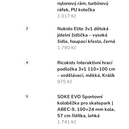
nylonový rám, turbínový
p
ráfek, PU kolečka
a
1 017 Kč
n
e
Nukido Elite 3v1 dětská
l
jídelní židlička – vysoká
židle, houpací křeslo, černá
1 790 Kč
Ricokids Interaktivní hrací
podložka 3v1 110×100 cm
– vzdělávací, měkká, Králík
975 Kč
SOKE EVO Sportovní
koloběžka pro skatepark |
ABEC-9, 100×24 mm kola,
57 cm řídítka, lehká
1 741 Kč