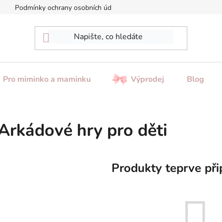
Podmínky ochrany osobních údajů
Reklamace / Vrácení zboží
Pro miminko a maminku
Výprodej
Blog
Arkádové hry pro děti
Produkty teprve při