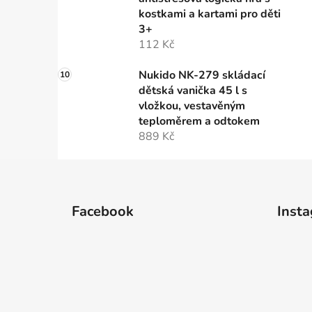
kostkami a kartami pro děti
3+
112 Kč
Nukido NK-279 skládací
dětská vanička 45 l s
vložkou, vestavěným
teploměrem a odtokem
889 Kč
Z
á
Facebook
Inst
p
a
t
í