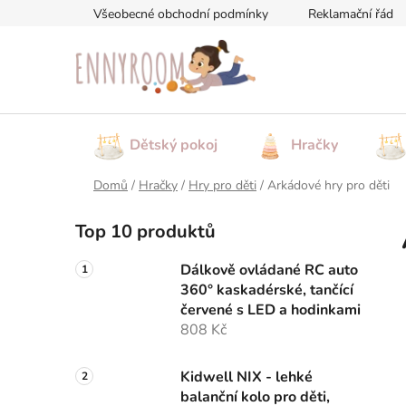
Přejít
Všeobecné obchodní podmínky
Reklamační řád
na
obsah
Dětský pokoj
Hračky
Domů
/
Hračky
/
Hry pro děti
/
Arkádové hry pro děti
P
Top 10 produktů
o
s
Dálkově ovládané RC auto
t
360° kaskadérské, tančící
r
červené s LED a hodinkami
a
808 Kč
n
n
Kidwell NIX - lehké
balanční kolo pro děti,
í