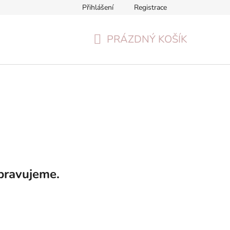
Přihlášení
Registrace
Formulář pro odstoupení od smlouvy
Reklamační formulář
PRÁZDNÝ KOŠÍK
NÁKUPNÍ
KOŠÍK
pravujeme.