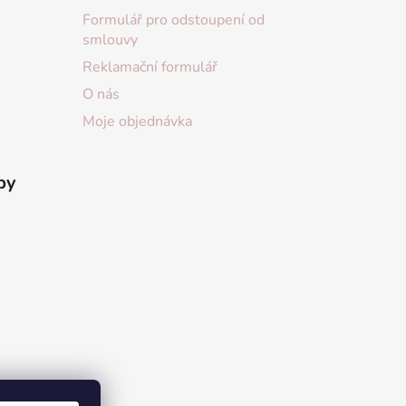
Formulář pro odstoupení od
smlouvy
Reklamační formulář
O nás
Moje objednávka
by