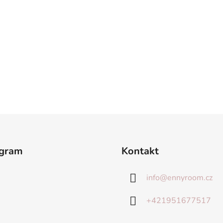
agram
Kontakt
info
@
ennyroom.cz
+421951677517