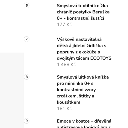
Smyslová textilní knížka
chránič postýlky Beruška
0+ - kontrastní, šustící
177 Kč
Výškově nastavitelná
dětská jídelní židlička s
popruhy z ekokůže s
dvojitým tácem ECOTOYS
1 488 Kč
Smyslová látková knížka
pro miminka 0+ s
kontrastními vzory,
zrcátkem, štítky a
kousátkem
181 Kč
Emoce v kostce – dřevěná
antistresová logická hra s