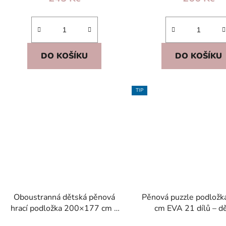
DO KOŠÍKU
DO KOŠÍKU
TIP
Oboustranná dětská pěnová
Pěnová puzzle podlož
hrací podložka 200×177 cm –
cm EVA 21 dílů – d
vzdělávací abeceda a hřiště
protiskluzová hra f