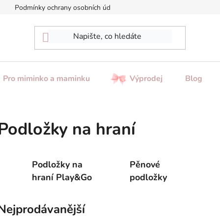
Podmínky ochrany osobních údajů
Reklamace / Vrácení zboží
Pro miminko a maminku
Výprodej
Blog
Podložky na hraní
Podložky na
Pěnové
hraní Play&Go
podložky
Nejprodávanější