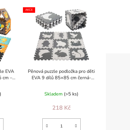
z
e
AKCE
n
í
p
r
o
d
u
k
zle EVA
Pěnová puzzle podložka pro děti
t
5 cm –
EVA 9 dílů 85×85 cm černá-
ů
ová,
ecru, voděodolná, protiskluzová
)
Skladem
(>5 ks)
218 Kč