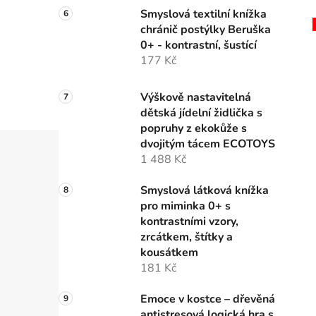
Smyslová textilní knížka
chránič postýlky Beruška
0+ - kontrastní, šustící
177 Kč
i
Výškově nastavitelná
dětská jídelní židlička s
popruhy z ekokůže s
dvojitým tácem ECOTOYS
1 488 Kč
Smyslová látková knížka
pro miminka 0+ s
kontrastními vzory,
zrcátkem, štítky a
kousátkem
181 Kč
Emoce v kostce – dřevěná
antistresová logická hra s