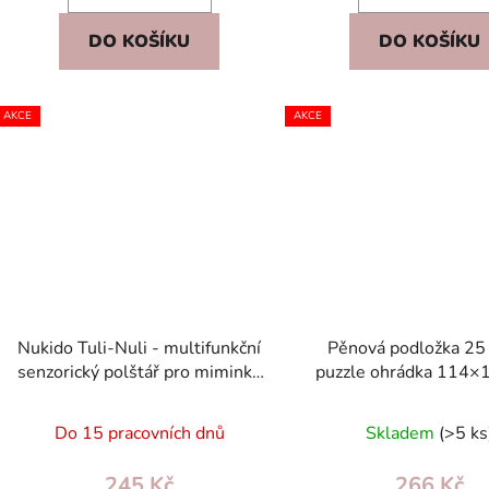
DO KOŠÍKU
DO KOŠÍKU
AKCE
AKCE
Nukido Tuli-Nuli - multifunkční
Pěnová podložka 25 
senzorický polštář pro miminko
puzzle ohrádka 114×
s chrastítkem a kousátkem
barevná zvířátka, proti
EVA
Do 15 pracovních dnů
Skladem
(>5 ks
245 Kč
266 Kč