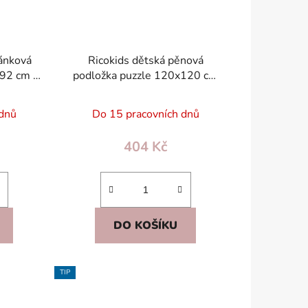
ánková
Ricokids dětská pěnová
92 cm –
podložka puzzle 120x120 cm
ZDARMA,
(4×60x60) EVA, protiskluzová,
bez BPA
 dnů
Do 15 pracovních dnů
404 Kč
DO KOŠÍKU
TIP