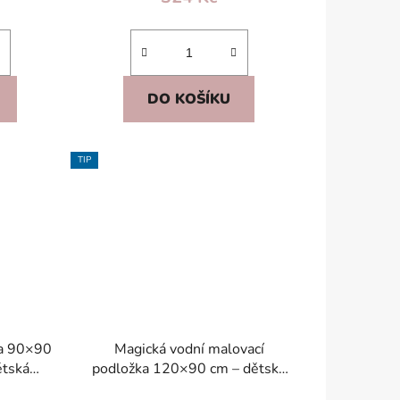
DO KOŠÍKU
TIP
ka 90×90
Magická vodní malovací
ětská
podložka 120×90 cm – dětská
army,
sada Louka, s fixami, bez