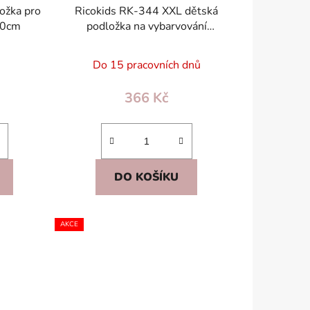
ožka pro
Ricokids RK-344 XXL dětská
00cm
podložka na vybarvování
120×92 cm s fixy zdarma
Do 15 pracovních dnů
366 Kč
DO KOŠÍKU
AKCE