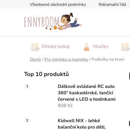
Přejít
Všeobecné obchodní podmínky
Reklamační řád
na
obsah
Dětský pokoj
Hračky
Domů
/
Pro miminko a maminku
/
Podložky na hraní
P
Top 10 produktů
o
s
Dálkově ovládané RC auto
t
360° kaskadérské, tančící
r
červené s LED a hodinkami
a
808 Kč
n
n
Kidwell NIX - lehké
balanční kolo pro děti,
í