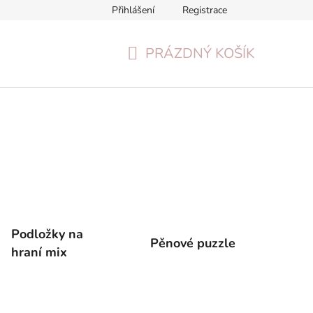
Přihlášení
Registrace
Formulář pro odstoupení od smlouvy
Reklamační formulář
PRÁZDNÝ KOŠÍK
NÁKUPNÍ
KOŠÍK
Podložky na
Pěnové puzzle
hraní mix