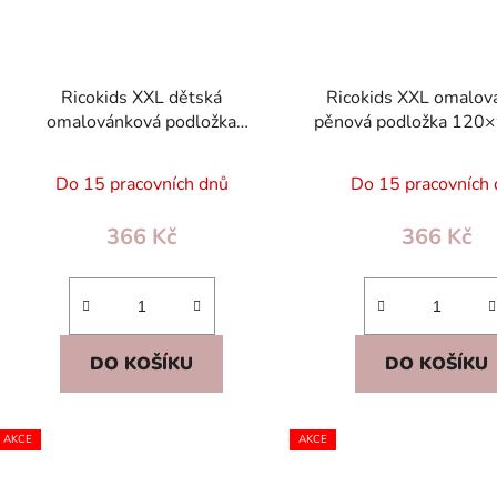
Ricokids XXL dětská
Ricokids XXL omalov
omalovánková podložka
pěnová podložka 120×
120×92 cm RK-344 + fixy
omyvatelná, s fixy 
ZDARMA EVA
EVA, CE
Do 15 pracovních dnů
Do 15 pracovních
366 Kč
366 Kč
DO KOŠÍKU
DO KOŠÍKU
AKCE
AKCE