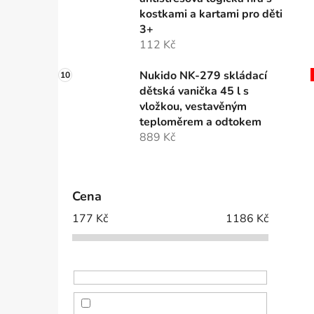
kostkami a kartami pro děti
3+
112 Kč
Nukido NK-279 skládací
dětská vanička 45 l s
vložkou, vestavěným
teploměrem a odtokem
889 Kč
Cena
177
Kč
1186
Kč