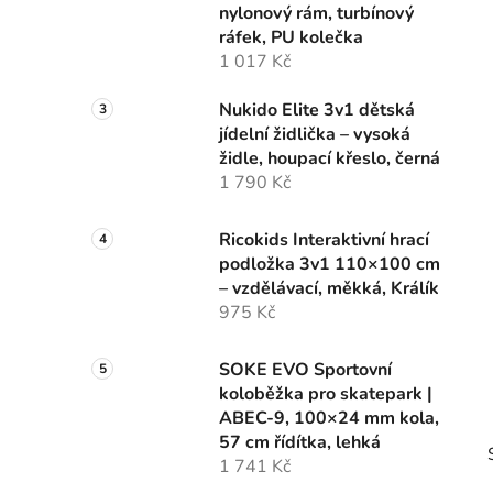
nylonový rám, turbínový
p
ráfek, PU kolečka
a
1 017 Kč
n
e
Nukido Elite 3v1 dětská
l
jídelní židlička – vysoká
židle, houpací křeslo, černá
1 790 Kč
Ricokids Interaktivní hrací
podložka 3v1 110×100 cm
– vzdělávací, měkká, Králík
975 Kč
SOKE EVO Sportovní
koloběžka pro skatepark |
ABEC-9, 100×24 mm kola,
57 cm řídítka, lehká
1 741 Kč