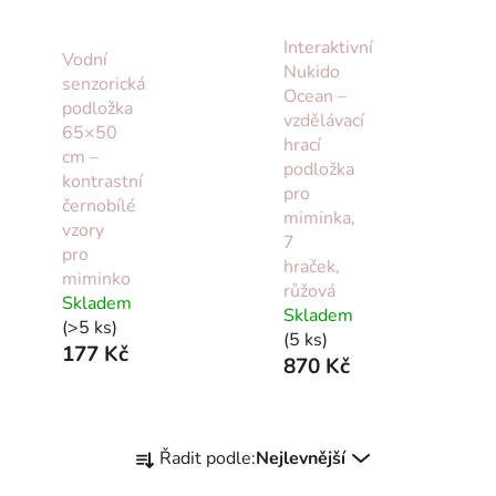
Interaktivní
Vodní
Nukido
senzorická
Ocean –
podložka
vzdělávací
65×50
hrací
cm –
podložka
kontrastní
pro
černobílé
miminka,
vzory
7
pro
hraček,
miminko
růžová
Skladem
Skladem
(>5 ks)
(5 ks)
177 Kč
870 Kč
Ř
Řadit podle:
Nejlevnější
a