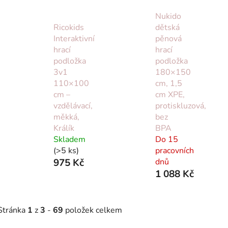
Nukido
Ricokids
dětská
Interaktivní
pěnová
hrací
hrací
podložka
podložka
3v1
180×150
110×100
cm, 1,5
cm –
cm XPE,
vzdělávací,
protiskluzová,
měkká,
bez
Králík
BPA
Skladem
Do 15
(>5 ks)
pracovních
975 Kč
dnů
1 088 Kč
Stránka
1
z
3
-
69
položek celkem