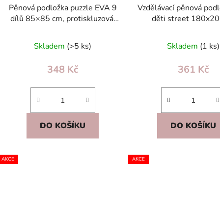
Pěnová podložka puzzle EVA 9
Vzdělávací pěnová podl
dílů 85×85 cm, protiskluzová,
děti street 180x2
dětská, béžovo-hnědo-černá
Skladem
(>5 ks)
Skladem
(1 ks)
348 Kč
361 Kč
DO KOŠÍKU
DO KOŠÍKU
AKCE
AKCE