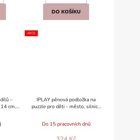
DO KOŠÍKU
AKCE
dílů –
IPLAY pěnová podložka na
114 cm,
puzzle pro děti - město, silnice
skluzová
114×86 cm, 12 dílků, EVA
)
Do 15 pracovních dnů
324 Kč