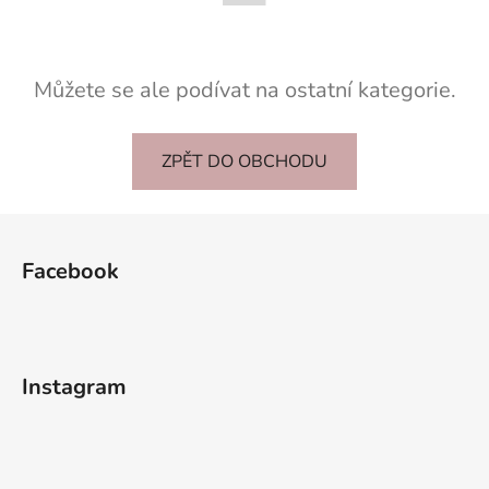
Můžete se ale podívat na ostatní kategorie.
ZPĚT DO OBCHODU
Z
á
Facebook
p
a
t
í
Instagram