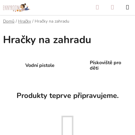
Přejít
Hledat
NÁKUP
na
KOŠÍK
obsah
Domů
/
Hračky
/
Hračky na zahradu
Hračky na zahradu
Pískoviště pro
Vodní pistole
děti
Produkty teprve připravujeme.