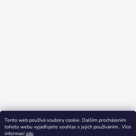
Tento web používá soubory cookie. Dalším procházením
Přijímáme online platby
tohoto webu vyjadřujete souhlas s jejich používáním.. Více
informací
zde
.