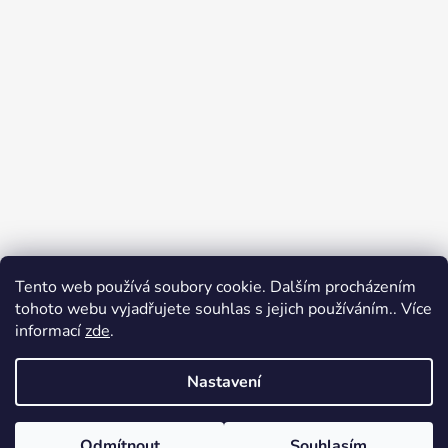
Tento web používá soubory cookie. Dalším procházením
Přijímáme online platby
tohoto webu vyjadřujete souhlas s jejich používáním.. Více
informací
zde
.
Nastavení
Odmítnout
Souhlasím