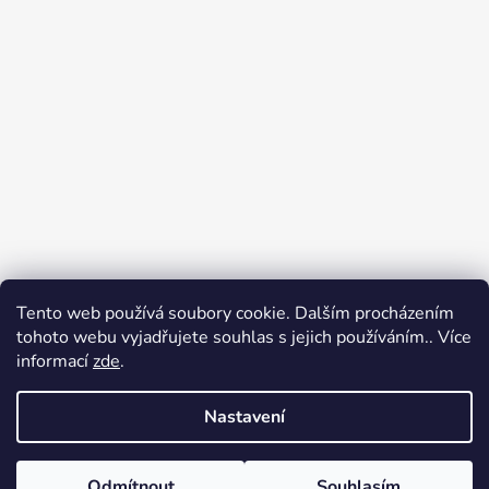
Tento web používá soubory cookie. Dalším procházením
Přijímáme online platby
tohoto webu vyjadřujete souhlas s jejich používáním.. Více
informací
zde
.
Nastavení
Odmítnout
Souhlasím