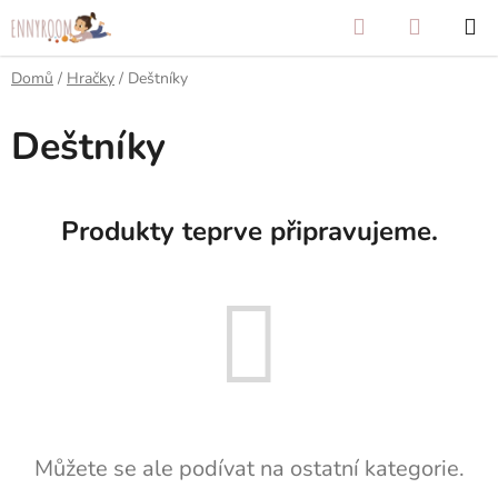
Přejít
Hledat
NÁKUP
na
KOŠÍK
obsah
Domů
/
Hračky
/
Deštníky
Deštníky
Produkty teprve připravujeme.
Můžete se ale podívat na ostatní kategorie.