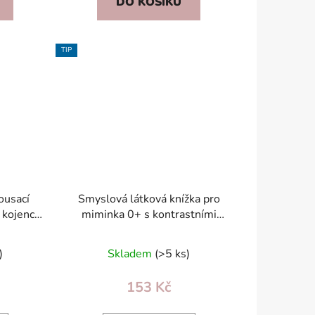
DO KOŠÍKU
TIP
ousací
Smyslová látková knížka pro
 kojence
miminka 0+ s kontrastními
vzory, zrcátkem, štítky a
kousátkem
)
Skladem
(>5 ks)
153 Kč