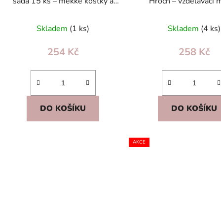
sada 15 ks – měkké kostky a
Hroch – vzdělávací 
míčky pro batolata 18m+
puzzle pro děti 6+ st
Skladem
(1 ks)
Skladem
(4 ks)
254 Kč
258 Kč
DO KOŠÍKU
DO KOŠÍKU
AKCE