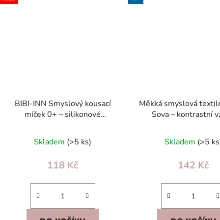
BIBI-INN Smyslový kousací
Měkká smyslová textiln
míček 0+ – silikonové
Sova – kontrastní v
chrastítko, barevný, rozvoj
chrastítko, šustění pr
motoriky
0+
Skladem
(>5 ks)
Skladem
(>5 ks
118 Kč
142 Kč