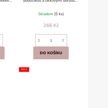
měkké
podložkou a látkovými ubrousky
avebnice
– smyslová hračka pro děti
Skladem
(5 ks)
266 Kč
DO KOŠÍKU
AKCE