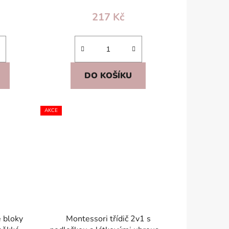
217 Kč
DO KOŠÍKU
AKCE
é bloky
Montessori třídič 2v1 s