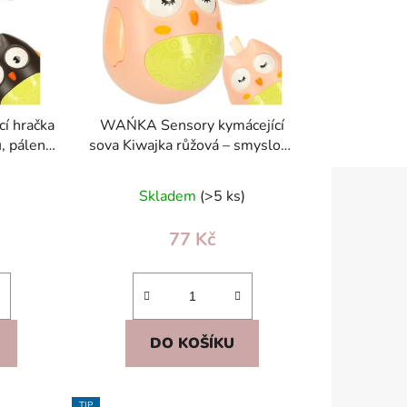
r
o
d
u
k
í hračka
WAŃKA Sensory kymácející
t
, pálená
sova Kiwajka růžová – smyslová
ů
y
závěsná hračka 3+ měs.
Skladem
(>5 ks)
77 Kč
DO KOŠÍKU
TIP