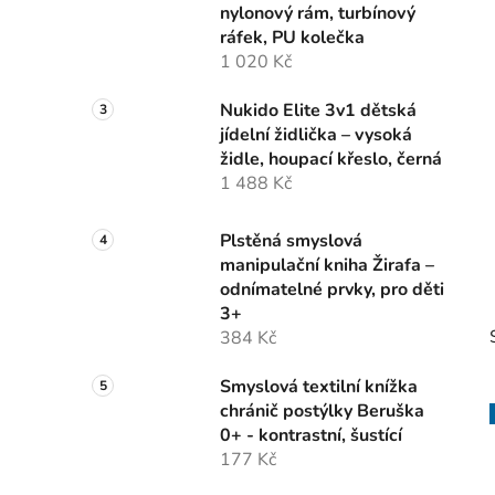
nylonový rám, turbínový
p
ráfek, PU kolečka
a
1 020 Kč
n
e
Nukido Elite 3v1 dětská
l
jídelní židlička – vysoká
židle, houpací křeslo, černá
1 488 Kč
Plstěná smyslová
manipulační kniha Žirafa –
odnímatelné prvky, pro děti
3+
384 Kč
Smyslová textilní knížka
chránič postýlky Beruška
0+ - kontrastní, šustící
177 Kč
i