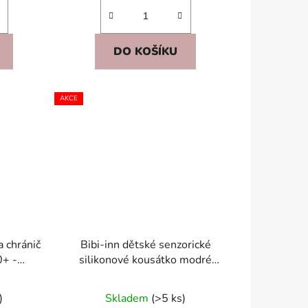
DO KOŠÍKU
AKCE
a chránič
Bibi-inn dětské senzorické
0+ -
silikonové kousátko modré
cí
(ABS) – 6 strun
)
Skladem
(>5 ks)