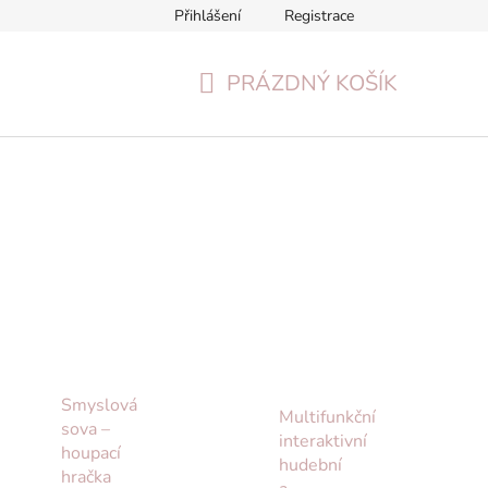
Přihlášení
Registrace
Formulář pro odstoupení od smlouvy
Reklamační formulář
PRÁZDNÝ KOŠÍK
NÁKUPNÍ
KOŠÍK
Smyslová
Multifunkční
sova –
interaktivní
houpací
hudební
hračka