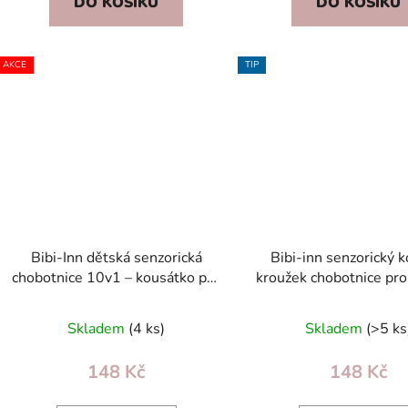
DO KOŠÍKU
DO KOŠÍKU
AKCE
TIP
Bibi-Inn dětská senzorická
Bibi-inn senzorický k
chobotnice 10v1 – kousátko pro
kroužek chobotnice pro
kojence, červená
0+ modrý
Skladem
(4 ks)
Skladem
(>5 ks
148 Kč
148 Kč