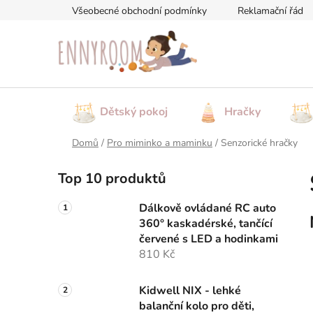
Přejít
Všeobecné obchodní podmínky
Reklamační řád
na
obsah
Dětský pokoj
Hračky
Domů
/
Pro miminko a maminku
/
Senzorické hračky
P
Top 10 produktů
o
s
Dálkově ovládané RC auto
t
360° kaskadérské, tančící
r
červené s LED a hodinkami
a
810 Kč
n
n
Kidwell NIX - lehké
balanční kolo pro děti,
í