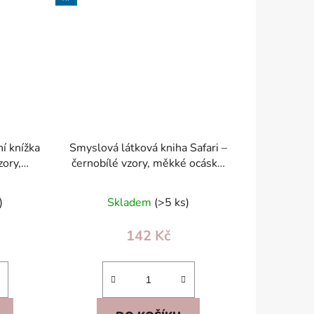
í knížka
Smyslová látková kniha Safari –
zory,
černobílé vzory, měkké ocásky,
o miminka
šustící, pro miminka 0+
)
Skladem
(>5 ks)
142 Kč