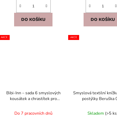
DO KOŠÍKU
DO KOŠÍKU
AKCE
AKCE
Bibi-Inn – sada 6 smyslových
Smyslová textilní knížk
kousátek a chrastítek pro
postýlky Beruška 
miminka, prořezávání zoubků
kontrastní, šustí
Do 7 pracovních dnů
Skladem
(>5 ks