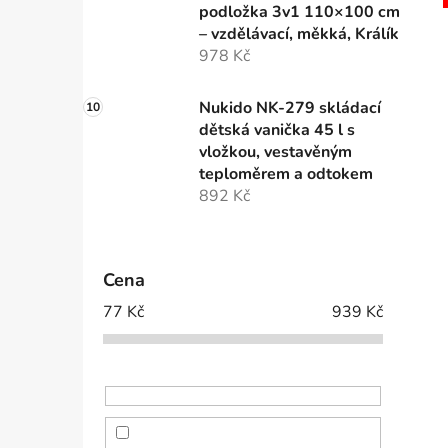
podložka 3v1 110×100 cm
– vzdělávací, měkká, Králík
978 Kč
Nukido NK-279 skládací
dětská vanička 45 l s
vložkou, vestavěným
teploměrem a odtokem
892 Kč
Cena
77
Kč
939
Kč