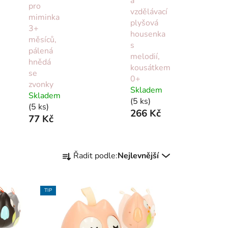
a
pro
vzdělávací
miminka
plyšová
3+
housenka
měsíců,
s
pálená
melodií,
hnědá
kousátkem
se
0+
zvonky
Skladem
Skladem
(5 ks)
(5 ks)
266 Kč
77 Kč
Ř
Řadit podle:
Nejlevnější
a
z
e
TIP
n
í
p