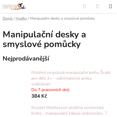
Přejít
Hledat
NÁKUP
na
KOŠÍK
obsah
Domů
/
Hračky
/
Manipulační desky a smyslové pomůcky
Manipulační desky a
smyslové pomůcky
Nejprodávanější
Plstěná smyslová manipulační kniha Žirafa
pro děti 3+ – odnímatelné prvky,
vzdělávací
Do 7 pracovních dnů
384 Kč
Kruzzel Montessori plstěná senzorická
kniha – manipulační tabule Jednorožec, 7