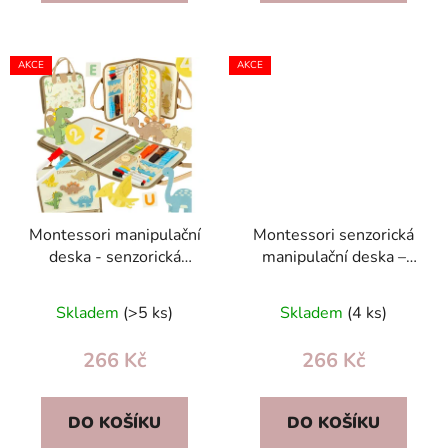
AKCE
AKCE
Montessori manipulační
Montessori senzorická
deska - senzorická
manipulační deska –
složka s dinosaury,
batoh s dinosaury,
vzdělávací hračka
modrá, pro jemnou
Skladem
(>5 ks)
Skladem
(4 ks)
motoriku
266 Kč
266 Kč
DO KOŠÍKU
DO KOŠÍKU