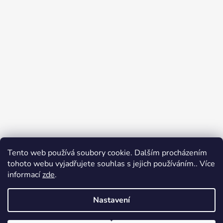
Tento web používá soubory cookie. Dalším procházením
Přijímáme online platby
tohoto webu vyjadřujete souhlas s jejich používáním.. Více
informací
zde
.
Nastavení