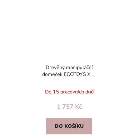
Dřevěný manipulační
domeček ECOTOYS XXL
- vzdělávací hračka a
organizér 30 aktivit (3+)
Do 15 pracovních dnů
1 757 Kč
DO KOŠÍKU