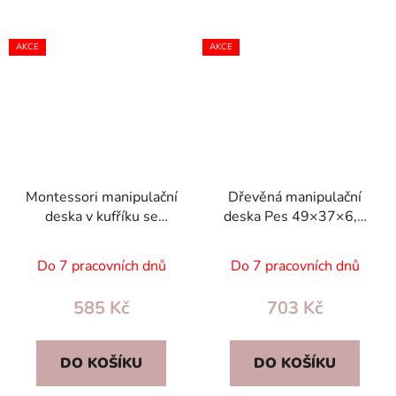
AKCE
AKCE
Montessori manipulační
Dřevěná manipulační
deska v kufříku se
deska Pes 49×37×6,5
světlem a zvukem –
cm – Montessori hračka
interaktivní hračka
s písmeny, čísly a zipem
Do 7 pracovních dnů
Do 7 pracovních dnů
18m+
585 Kč
703 Kč
DO KOŠÍKU
DO KOŠÍKU