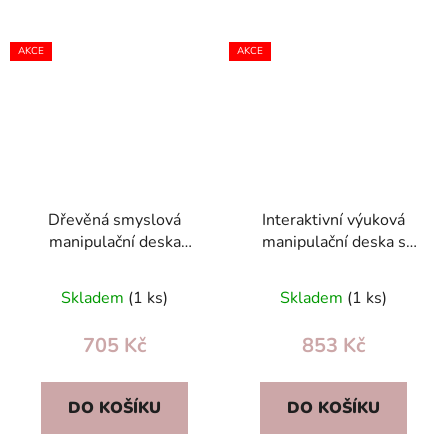
AKCE
AKCE
Dřevěná smyslová
Interaktivní výuková
manipulační deska
manipulační deska s
30×30 cm – Montessori
kostkami a autíčkem –
hračka pro rozvoj
smyslová hračka 18m+
Skladem
(1 ks)
Skladem
(1 ks)
motoriky
705 Kč
853 Kč
DO KOŠÍKU
DO KOŠÍKU