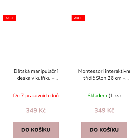
AKCE
AKCE
Dětská manipulační
Montessori interaktivní
deska v kufříku –
třídič Slon 26 cm –
mobilní kuchyňka,
kladívko, 4 kostky, pro
vzdělávací senzorická
děti od 18 měsíců
Do 7 pracovních dnů
Skladem
(1 ks)
hračka 18m+
349 Kč
349 Kč
DO KOŠÍKU
DO KOŠÍKU