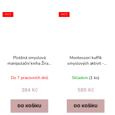
AKCE
AKCE
Plstěná smyslová
Montessori kufřík
manipulační kniha Žirafa
smyslových aktivit -
pro děti 3+ –
vzdělávací autobus pro
odnímatelné prvky,
batolata, šněrování
Do 7 pracovních dnů
Skladem
(1 ks)
vzdělávací
384 Kč
585 Kč
DO KOŠÍKU
DO KOŠÍKU