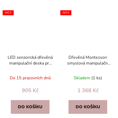
AKCE
AKCE
LED senzorická dřevěná
Dřevěná Montessori
manipulační deska pro
smyslová manipulační
děti Vzdělávací panel
deska 50×37,5 cm –
Volant auta 14 prvků
busy board pro batolata
Do 15 pracovních dnů
Skladem
(1 ks)
905 Kč
1 368 Kč
DO KOŠÍKU
DO KOŠÍKU