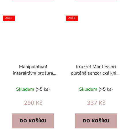
AKCE
AKCE
Manipulativní
Kruzzel Montessori
interaktivní brožura
plstěná senzorická kniha
Farma – zvířátka na
– manipulační tabule
suchý zip + 6 prstových
Jednorožec, 7 aktivit
Skladem
(>5 ks)
Skladem
(>5 ks)
loutek 3+
290 Kč
337 Kč
DO KOŠÍKU
DO KOŠÍKU