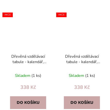
AKCE
AKCE
Dřevěná vzdělávací
Dřevěná vzdělávací
tabule - kalendář,
tabule - kalendář,
hodiny, měsíce a roční
počasí a hodiny pro děti
období pro děti 3+
3+ | ECOTOYS
Skladem
(1 ks)
Skladem
(1 ks)
(anglicky)
338 Kč
338 Kč
DO KOŠÍKU
DO KOŠÍKU