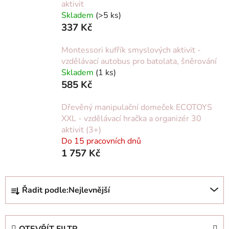
aktivit
Skladem
(>5 ks)
337 Kč
Montessori kufřík smyslových aktivit -
vzdělávací autobus pro batolata, šněrování
Skladem
(1 ks)
585 Kč
Dřevěný manipulační domeček ECOTOYS
XXL - vzdělávací hračka a organizér 30
aktivit (3+)
Do 15 pracovních dnů
1 757 Kč
Ř
Řadit podle:
Nejlevnější
a
z
e
OTEVŘÍT FILTR