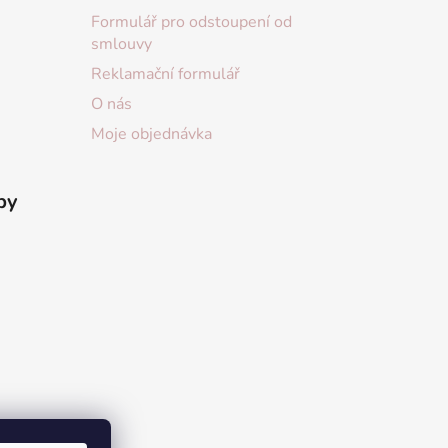
Formulář pro odstoupení od
smlouvy
Reklamační formulář
O nás
Moje objednávka
by