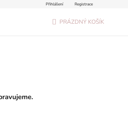
Přihlášení
Registrace
Formulář pro odstoupení od smlouvy
Reklamační formulář
PRÁZDNÝ KOŠÍK
NÁKUPNÍ
KOŠÍK
pravujeme.