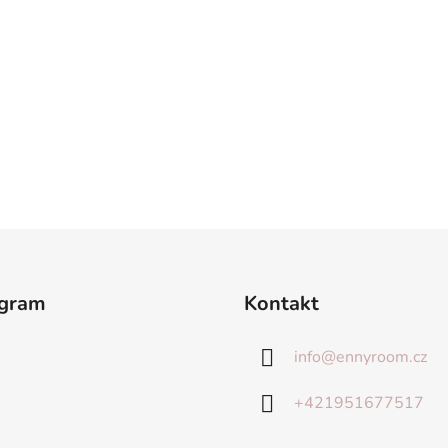
agram
Kontakt
info
@
ennyroom.cz
+421951677517