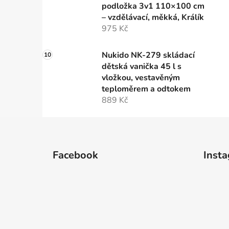
podložka 3v1 110×100 cm
– vzdělávací, měkká, Králík
975 Kč
Nukido NK-279 skládací
dětská vanička 45 l s
vložkou, vestavěným
teploměrem a odtokem
889 Kč
Z
á
Facebook
Inst
p
a
t
í