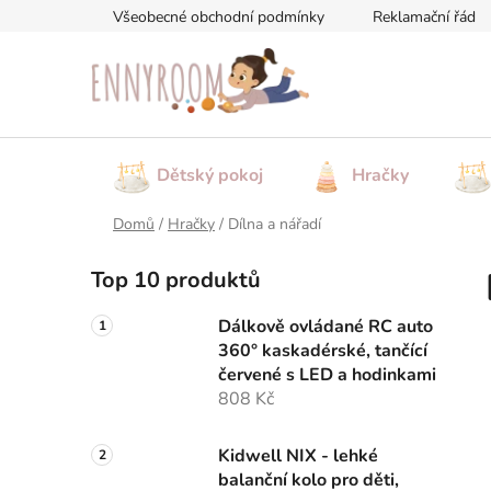
Přejít
Všeobecné obchodní podmínky
Reklamační řád
na
obsah
Dětský pokoj
Hračky
Domů
/
Hračky
/
Dílna a nářadí
P
Top 10 produktů
o
s
Dálkově ovládané RC auto
t
360° kaskadérské, tančící
r
červené s LED a hodinkami
a
808 Kč
n
n
Kidwell NIX - lehké
balanční kolo pro děti,
í