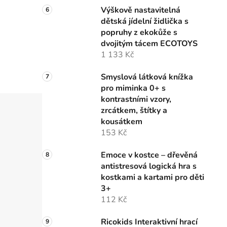
Výškově nastavitelná
dětská jídelní židlička s
popruhy z ekokůže s
dvojitým tácem ECOTOYS
1 133 Kč
Smyslová látková knížka
pro miminka 0+ s
kontrastními vzory,
zrcátkem, štítky a
kousátkem
153 Kč
Emoce v kostce – dřevěná
antistresová logická hra s
kostkami a kartami pro děti
3+
112 Kč
Ricokids Interaktivní hrací