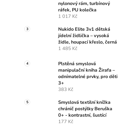
nylonový rám, turbínový
p
ráfek, PU kolečka
a
1 017 Kč
n
e
Nukido Elite 3v1 dětská
l
jídelní židlička – vysoká
židle, houpací křeslo, černá
1 485 Kč
Plstěná smyslová
manipulační kniha Žirafa –
odnímatelné prvky, pro děti
3+
383 Kč
Smyslová textilní knížka
chránič postýlky Beruška
0+ - kontrastní, šustící
177 Kč