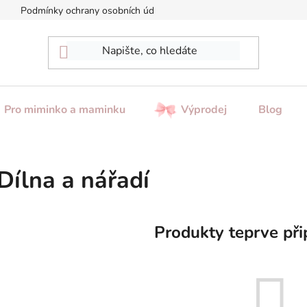
Podmínky ochrany osobních údajů
Reklamace / Vrácení zboží
Pro miminko a maminku
Výprodej
Blog
Dílna a nářadí
Produkty teprve při