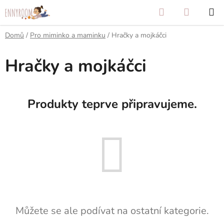
Přejít
Hledat
NÁKUP
na
KOŠÍK
obsah
Domů
/
Pro miminko a maminku
/
Hračky a mojkáčci
Hračky a mojkáčci
Produkty teprve připravujeme.
Můžete se ale podívat na ostatní kategorie.