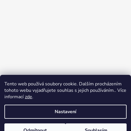
Tento web používá soubory cookie. Dalším procházením
Přijímáme online platby
tohoto webu vyjadřujete souhlas s jejich používáním.. Více
informací
zde
.
Nastavení
Odmítnout
Souhlasím