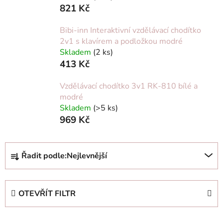
821 Kč
Bibi-inn Interaktivní vzdělávací chodítko
2v1 s klavírem a podložkou modré
Skladem
(2 ks)
413 Kč
Vzdělávací chodítko 3v1 RK-810 bílé a
modré
Skladem
(>5 ks)
969 Kč
Ř
Řadit podle:
Nejlevnější
a
z
e
OTEVŘÍT FILTR
n
í