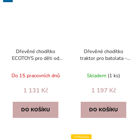
Dřevěné chodítko
Dřevěné chodítko
ECOTOYS pro děti od
traktor pro batolata –
18 měsíců - vzdělávací s
eco vozík na hračky a
kostkami a pohyblivými
učení chůze
Do 15 pracovních dnů
Skladem
(1 ks)
prvky
1 131 Kč
1 197 Kč
DO KOŠÍKU
DO KOŠÍKU
VÝPRODEJ