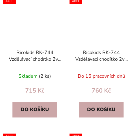
AKCE
AKCE
Ricokids RK-744
Ricokids RK-744
Vzdělávací chodítko 2v1
Vzdělávací chodítko 2v1
bílé s hudbou, světly a
s hudbou, světly a
interaktivním panelem
interaktivní tabulí
Skladem
(2 ks)
Do 15 pracovních dnů
růžové
715 Kč
760 Kč
DO KOŠÍKU
DO KOŠÍKU