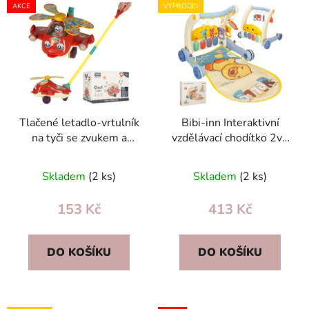
V
p
AKCE
VÝPRODEJ
ý
r
p
o
i
d
s
u
p
k
r
t
Tlačené letadlo-vrtulník
Bibi-inn Interaktivní
o
ů
na tyči se zvukem a
vzdělávací chodítko 2v1
d
točící vrtulí hračka pro
s klavírem a podložkou
u
batolata 3+, červené
modré
Skladem
(2 ks)
Skladem
(2 ks)
k
t
153 Kč
413 Kč
ů
DO KOŠÍKU
DO KOŠÍKU