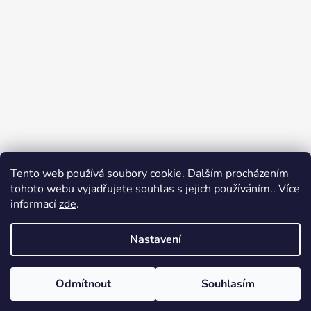
Tento web používá soubory cookie. Dalším procházením
Přijímáme online platby
tohoto webu vyjadřujete souhlas s jejich používáním.. Více
informací
zde
.
Nastavení
Odmítnout
Souhlasím
Vytvořil Shoptet
Copyright 2026
Ennyroom
. Všechna práva vyhrazena.