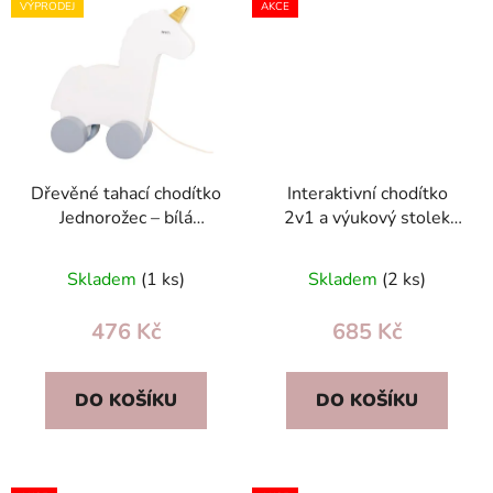
VÝPRODEJ
AKCE
Dřevěné tahací chodítko
Interaktivní chodítko
Jednorožec – bílá
2v1 a výukový stolek
dřevěná hračka pro děti
pro děti od 12 měsíců s
22×8×21 cm
klavírem
Skladem
(1 ks)
Skladem
(2 ks)
476 Kč
685 Kč
DO KOŠÍKU
DO KOŠÍKU