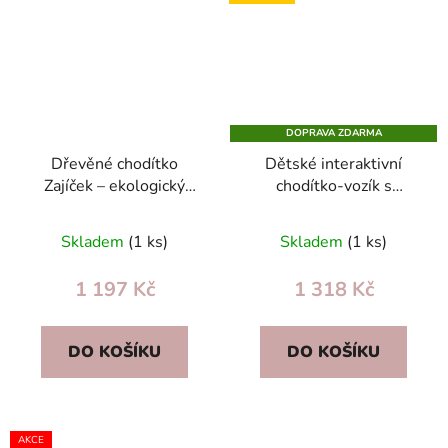
DOPRAVA ZDARMA
Dřevěné chodítko
Dětské interaktivní
Zajíček – ekologický
chodítko-vozík s
vozík na hračky,
aktivitami pro rozvoj
bezpečný pomocník pro
motoriky a smyslů pro
Skladem
(1 ks)
Skladem
(1 ks)
první krůčky
batolata
1 197 Kč
1 318 Kč
DO KOŠÍKU
DO KOŠÍKU
AKCE