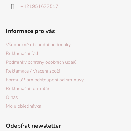
+421951677517
Informace pro vás
Všeobecné obchodní podmínky
Reklamační řád
Podmínky ochrany osobních údajů
Reklamace / Vrácení zboží
Formulář pro odstoupení od smlouvy
Reklamační formulář
O nás
Moje objednávka
Odebírat newsletter