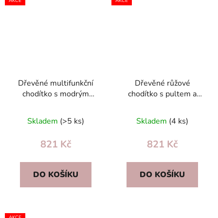
AKCE
AKCE
Dřevěné multifunkční
Dřevěné růžové
chodítko s modrým
chodítko s pultem a
počítadlem a aktivním
abakusem – edukativní
pultem pro děti 12m+
hračka pro první kroky
Skladem
(>5 ks)
Skladem
(4 ks)
821 Kč
821 Kč
DO KOŠÍKU
DO KOŠÍKU
AKCE