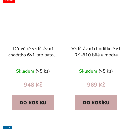
Dřevěné vzdělávací
Vzdělávací chodítko 3v1
chodítko 6v1 pro batole
RK-810 bílé a modré
– multifunkční vozík s
aktivitami
Skladem
(>5 ks)
Skladem
(>5 ks)
948 Kč
969 Kč
DO KOŠÍKU
DO KOŠÍKU
TIP