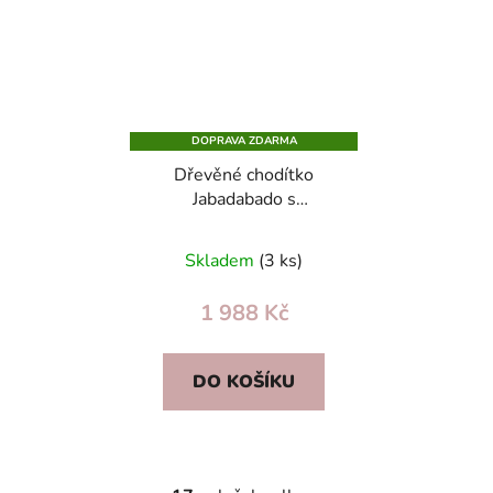
DOPRAVA ZDARMA
Dřevěné chodítko
Jabadabado s
kočkou/zajíčkem, úložný
box, nastavitelné brzdy,
Skladem
(3 ks)
gumová kola
1 988 Kč
DO KOŠÍKU