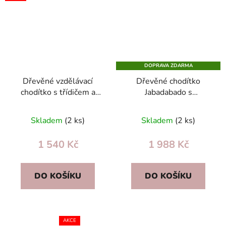
DOPRAVA ZDARMA
Dřevěné vzdělávací
Dřevěné chodítko
chodítko s třídičem a
Jabadabado s
hračkami – učí chůzi,
kočkou/zajíčkem, úložný
rozvíjí motoriku (12m+)
box, nastavitelné brzdy,
Skladem
(2 ks)
Skladem
(2 ks)
gumová kola
1 540 Kč
1 988 Kč
DO KOŠÍKU
DO KOŠÍKU
AKCE