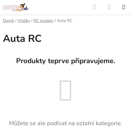
Přejít
Hledat
NÁKUP
na
KOŠÍK
obsah
Domů
/
Hračky
/
RC modely
/
Auta RC
Auta RC
Produkty teprve připravujeme.
Můžete se ale podívat na ostatní kategorie.