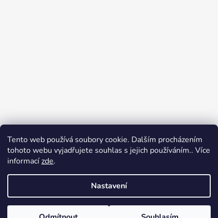
Tento web používá soubory cookie. Dalším procházením
Přijímáme online platby
tohoto webu vyjadřujete souhlas s jejich používáním.. Více
informací
zde
.
Nastavení
Odmítnout
Souhlasím