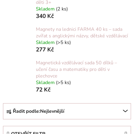
děti 3+
Skladem
(2 ks)
340 Kč
Magnety na lednici FARMA 40 ks – sada
zvířat s anglickými názvy, dětské vzdělávací
Skladem
(>5 ks)
277 Kč
Magnetická vzdělávací sada 50 dílků –
učení času a matematiky pro děti v
plechovce
Skladem
(>5 ks)
72 Kč
Ř
Řadit podle:
Nejlevnější
a
z
e
OTEVŘÍT FILTR