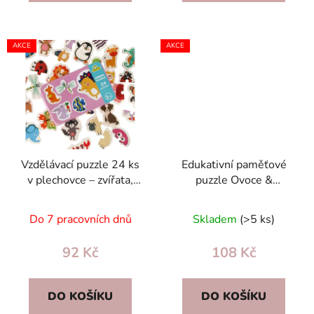
AKCE
AKCE
Vzdělávací puzzle 24 ks
Edukativní paměťové
v plechovce – zvířata,
puzzle Ovoce &
paměťová hra, angličtina
Zelenina 25 ks v
pro děti
plechovce –
Do 7 pracovních dnů
Skladem
(>5 ks)
čínština/angličtina
92 Kč
108 Kč
DO KOŠÍKU
DO KOŠÍKU