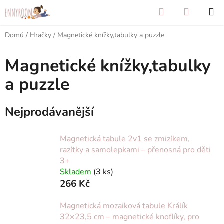
Přejít
Hledat
NÁKUP
na
KOŠÍK
obsah
Domů
/
Hračky
/
Magnetické knížky,tabulky a puzzle
Magnetické knížky,tabulky
a puzzle
Nejprodávanější
Magnetická tabule 2v1 se zmizíkem,
razítky a samolepkami – přenosná pro děti
3+
Skladem
(3 ks)
266 Kč
Magnetická mozaiková tabule Králík
32×23,5 cm – magnetické knoflíky, pro