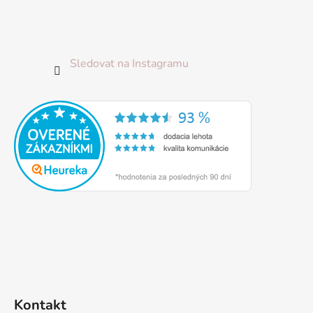
s
u
Sledovat na Instagramu
Kontakt