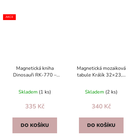
AKCE
Magnetická kniha
Magnetická mozaiková
Dinosauři RK-770 –
tabule Králík 32×23,5
magnetické puzzle 40+
cm – magnetické
dílků, dárkové balení
knoflíky, pro děti 3+
Skladem
(1 ks)
Skladem
(2 ks)
335 Kč
340 Kč
DO KOŠÍKU
DO KOŠÍKU