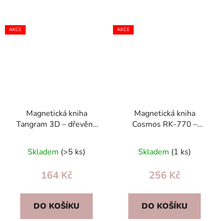
AKCE
AKCE
Magnetická kniha
Magnetická kniha
Tangram 3D – dřevěná
Cosmos RK-770 –
magnetická Montessori
vesmírná magnetická
skládačka pro děti, 96
stavebnice 50 dílů pro
Skladem
(>5 ks)
Skladem
(1 ks)
vzorů
děti
164 Kč
256 Kč
DO KOŠÍKU
DO KOŠÍKU