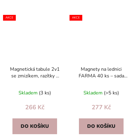
AKCE
AKCE
Magnetická tabule 2v1
Magnety na lednici
se zmizíkem, razítky a
FARMA 40 ks – sada
samolepkami –
zvířat s anglickými
přenosná pro děti 3+
názvy, dětské vzdělávací
Skladem
(3 ks)
Skladem
(>5 ks)
266 Kč
277 Kč
DO KOŠÍKU
DO KOŠÍKU