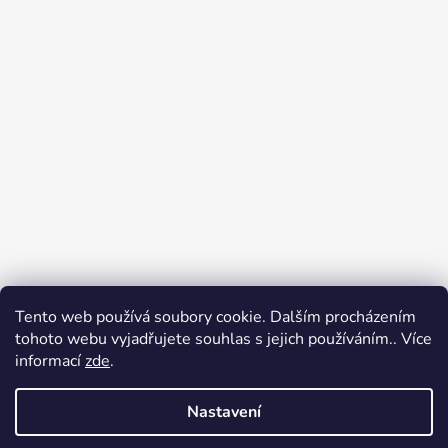
Tento web používá soubory cookie. Dalším procházením
Přijímáme online platby
tohoto webu vyjadřujete souhlas s jejich používáním.. Více
informací
zde
.
Nastavení