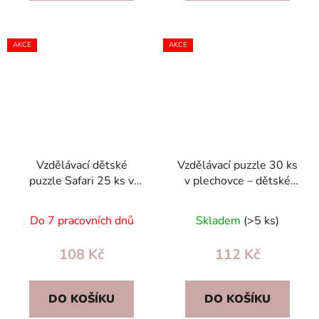
AKCE
AKCE
Vzdělávací dětské
Vzdělávací puzzle 30 ks
puzzle Safari 25 ks v
v plechovce – dětské
plechovce – paměťová
dopravní prostředky,
hra, angličtina a čínština
dvojjazyčné
Do 7 pracovních dnů
Skladem
(>5 ks)
108 Kč
112 Kč
DO KOŠÍKU
DO KOŠÍKU