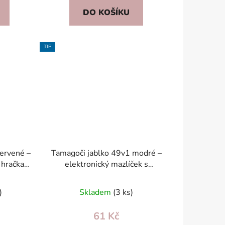
DO KOŠÍKU
TIP
ervené –
Tamagoči jablko 49v1 modré –
 hračka
elektronický mazlíček s
em
klíčenkou, zvuky, pro děti 5+
)
Skladem
(3 ks)
61 Kč