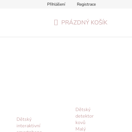
Přihlášení
Registrace
Formulář pro odstoupení od smlouvy
Reklamační formulář
PRÁZDNÝ KOŠÍK
NÁKUPNÍ
KOŠÍK
Dětský
detektor
Dětský
kovů
interaktivní
Malý