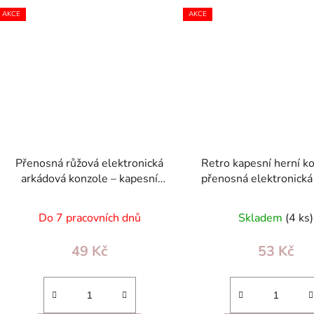
AKCE
AKCE
Přenosná růžová elektronická
Retro kapesní herní k
arkádová konzole – kapesní
přenosná elektronická
hračka a mini hra pro děti 6+
děti 6+, modrá
Do 7 pracovních dnů
Skladem
(4 ks)
49 Kč
53 Kč