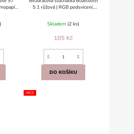
role 57
Bezdrátová sluchátka Bluetooth
rmopapír
5.1 růžová | RGB podsvícení,
y
skládací, MP3/microSD, 50mm
)
Skladem
(2 ks)
105 Kč
DO KOŠÍKU
AKCE