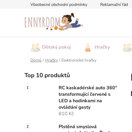
Přejít
Všeobecné obchodní podmínky
Reklamační řád
na
obsah
Dětský pokoj
Hračky
Domů
/
Hračky
/
Elektronické hračky
P
Top 10 produktů
o
s
RC kaskadérské auto 360°
t
transformující červené s
r
LED a hodinkami na
a
ovládání gesty
810 Kč
n
n
Plstěná smyslová
í