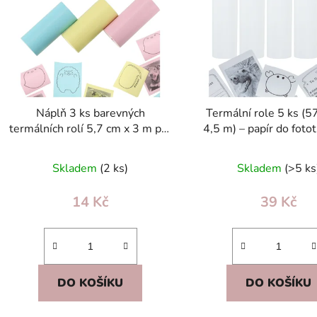
s
p
r
o
d
Náplň 3 ks barevných
Termální role 5 ks (
u
termálních rolí 5,7 cm x 3 m pro
4,5 m) – papír do fotot
k
fototiskárnu (termální kazeta)
termální kazet
t
Skladem
(2 ks)
Skladem
(>5 ks
ů
14 Kč
39 Kč
DO KOŠÍKU
DO KOŠÍKU