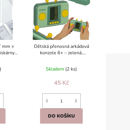
p
r
o
d
u
k
57 mm ×
Dětská přenosná arkádová
t
iskárny,
konzole 6+ – zelená,
ů
a
elektronické retro hry, 2× AAA
)
Skladem
(2 ks)
45 Kč
DO KOŠÍKU