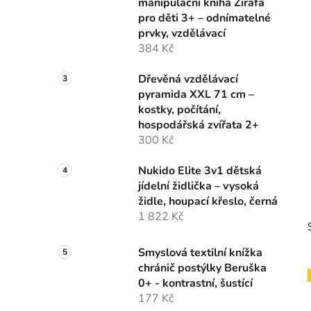
manipulační kniha Žirafa
p
pro děti 3+ – odnímatelné
a
prvky, vzdělávací
n
384 Kč
e
Dřevěná vzdělávací
l
pyramida XXL 71 cm –
kostky, počítání,
hospodářská zvířata 2+
300 Kč
Nukido Elite 3v1 dětská
jídelní židlička – vysoká
židle, houpací křeslo, černá
1 822 Kč
Smyslová textilní knížka
chránič postýlky Beruška
0+ - kontrastní, šustící
177 Kč