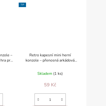
TIP
onzole –
Retro kapesní mini herní
 hra pro
konzole – přenosná arkádová
hra bílá, pro děti 6+ 2x AAA
Skladem
(1 ks)
59 Kč