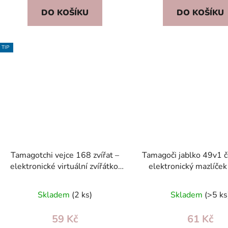
DO KOŠÍKU
DO KOŠÍKU
TIP
Tamagotchi vejce 168 zvířat –
Tamagoči jablko 49v1 č
elektronické virtuální zvířátko,
elektronický mazlíček
klíčenka růžová
klíčenka se zvuk
Skladem
(2 ks)
Skladem
(>5 ks
59 Kč
61 Kč