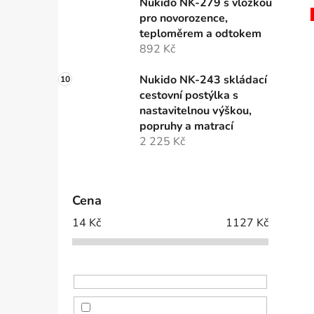
Nukido NK-279 s vložkou
pro novorozence,
teploměrem a odtokem
892 Kč
Nukido NK-243 skládací
cestovní postýlka s
nastavitelnou výškou,
popruhy a matrací
2 225 Kč
Cena
14
Kč
1127
Kč