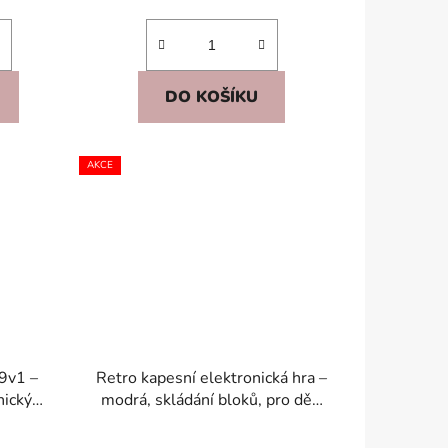
DO KOŠÍKU
AKCE
9v1 –
Retro kapesní elektronická hra –
nický
modrá, skládání bloků, pro děti
o děti 5+
6+