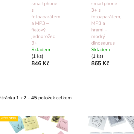
smartphone
smartphone
s
3+ s
fotoaparátem
fotoaparátem,
a MP3 –
MP3 a
fialový
hrami –
jednorožec
modrý
3+
dinosaurus
Skladem
Skladem
(1 ks)
(1 ks)
846 Kč
865 Kč
Stránka
1
z
2
-
45
položek celkem
V
VÝPRODEJ
ý
p