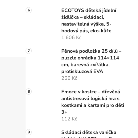
i
ECOTOYS dětská jídelní
židlička – skládací,
nastavitelná výška, 5-
bodový pás, eko-kůže
1 606 Kč
Pěnová podložka 25 dílů –
puzzle ohrádka 114×114
cm, barevná zvířátka,
protiskluzová EVA
266 Kč
Emoce v kostce – dřevěná
antistresová logická hra s
kostkami a kartami pro děti
3+
112 Kč
Skládací dětská vanička