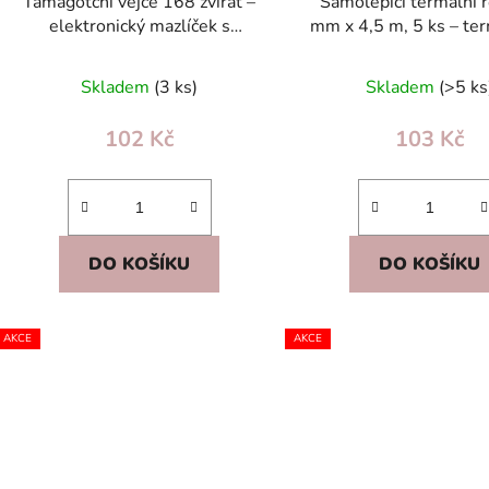
Tamagotchi vejce 168 zvířat –
Samolepicí termální 
elektronický mazlíček s
mm x 4,5 m, 5 ks – te
klíčenkou, modré, pro děti 5+
pro minitiskárn
Skladem
(3 ks)
Skladem
(>5 ks
102 Kč
103 Kč
DO KOŠÍKU
DO KOŠÍKU
AKCE
AKCE