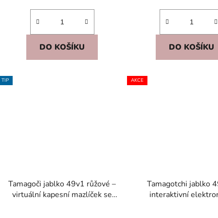
DO KOŠÍKU
DO KOŠÍKU
TIP
AKCE
Tamagoči jablko 49v1 růžové –
Tamagotchi jablko 4
virtuální kapesní mazlíček se
interaktivní elektro
zvukem, klíčenka 5+
mazlíček s řetízkem, pr