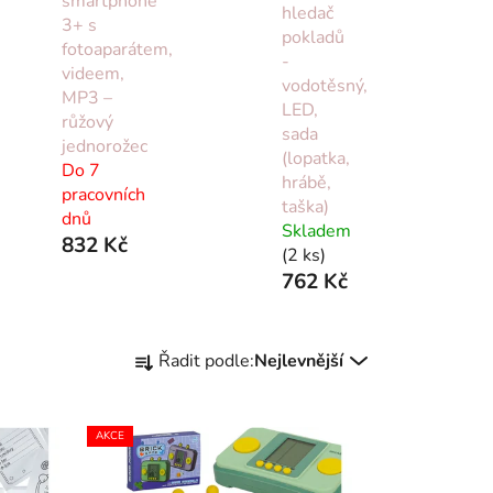
smartphone
hledač
3+ s
pokladů
fotoaparátem,
-
videem,
vodotěsný,
MP3 –
LED,
růžový
sada
jednorožec
(lopatka,
Do 7
hrábě,
pracovních
taška)
dnů
Skladem
832 Kč
(2 ks)
762 Kč
Ř
Řadit podle:
Nejlevnější
a
z
e
AKCE
n
í