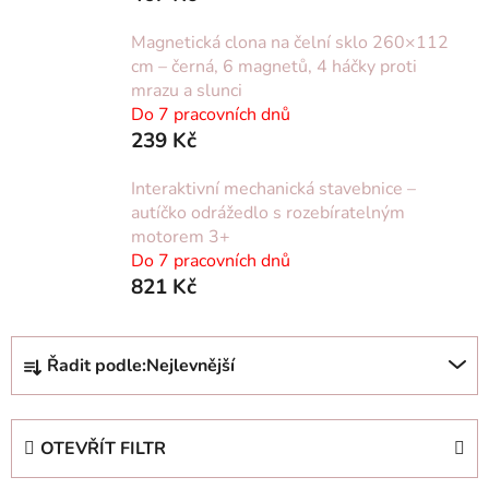
Magnetická clona na čelní sklo 260×112
cm – černá, 6 magnetů, 4 háčky proti
mrazu a slunci
Do 7 pracovních dnů
239 Kč
Interaktivní mechanická stavebnice –
autíčko odrážedlo s rozebíratelným
motorem 3+
Do 7 pracovních dnů
821 Kč
Ř
Řadit podle:
Nejlevnější
a
z
e
OTEVŘÍT FILTR
n