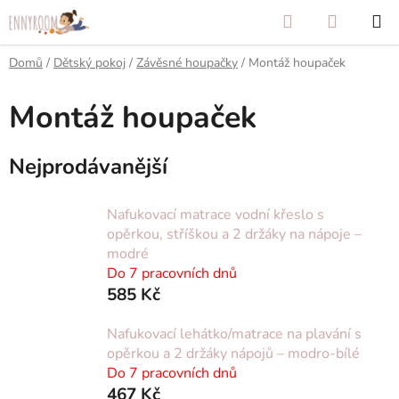
Přejít
Hledat
NÁKUP
na
KOŠÍK
obsah
Domů
/
Dětský pokoj
/
Závěsné houpačky
/
Montáž houpaček
Montáž houpaček
Nejprodávanější
Nafukovací matrace vodní křeslo s
opěrkou, stříškou a 2 držáky na nápoje –
modré
Do 7 pracovních dnů
585 Kč
Nafukovací lehátko/matrace na plavání s
opěrkou a 2 držáky nápojů – modro-bílé
Do 7 pracovních dnů
467 Kč