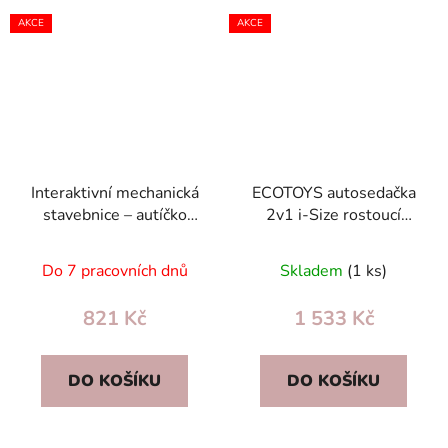
AKCE
AKCE
Interaktivní mechanická
ECOTOYS autosedačka
stavebnice – autíčko
2v1 i-Size rostoucí
odrážedlo s
100–150 cm,
rozebíratelným
nastavitelná s držákem
Do 7 pracovních dnů
Skladem
(1 ks)
motorem 3+
821 Kč
1 533 Kč
DO KOŠÍKU
DO KOŠÍKU