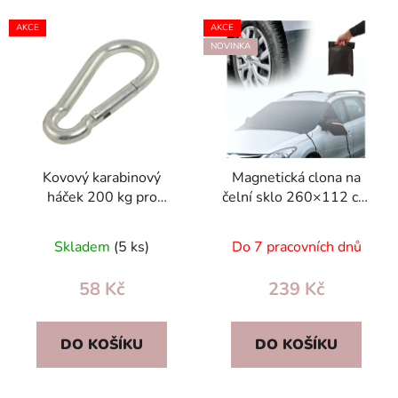
í
V
p
AKCE
AKCE
ý
r
NOVINKA
p
o
i
d
s
u
p
k
r
t
Kovový karabinový
Magnetická clona na
o
ů
háček 200 kg pro
čelní sklo 260×112 cm
d
zavěšení houpací sítě –
– černá, 6 magnetů, 4
u
stříbrný 8×3,5 cm
háčky proti mrazu a
Skladem
(5 ks)
Do 7 pracovních dnů
k
slunci
t
58 Kč
239 Kč
ů
DO KOŠÍKU
DO KOŠÍKU