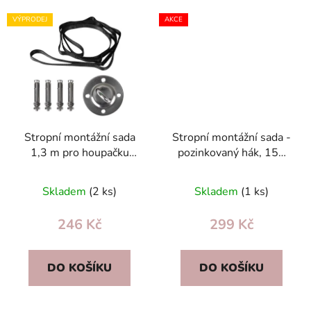
VÝPRODEJ
AKCE
Stropní montážní sada
Stropní montážní sada -
1,3 m pro houpačku
pozinkovaný hák, 150
Cocoon Neo-Sport,
cm řetěz a karabiny pro
držák, kotvy, lano
houpačku 200 kg
Skladem
(2 ks)
Skladem
(1 ks)
246 Kč
299 Kč
DO KOŠÍKU
DO KOŠÍKU