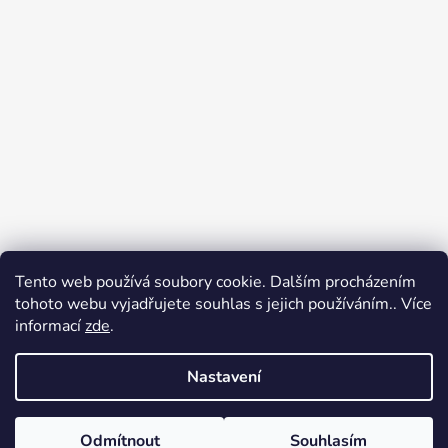
Tento web používá soubory cookie. Dalším procházením
Přijímáme online platby
tohoto webu vyjadřujete souhlas s jejich používáním.. Více
informací
zde
.
Nastavení
Odmítnout
Souhlasím
Vytvořil Shoptet