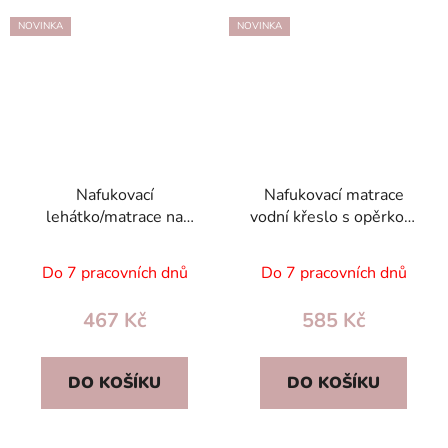
NOVINKA
NOVINKA
Nafukovací
Nafukovací matrace
lehátko/matrace na
vodní křeslo s opěrkou,
plavání s opěrkou a 2
stříškou a 2 držáky na
držáky nápojů – modro-
nápoje – modré
Do 7 pracovních dnů
Do 7 pracovních dnů
bílé
467 Kč
585 Kč
DO KOŠÍKU
DO KOŠÍKU