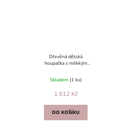
Dřevěná dětská
houpačka s měkkým
sametovým plyšem – do
domu i zahrady (bez
Skladem
(1 ks)
háčků)
1 612 Kč
DO KOŠÍKU