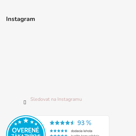
t
í
Instagram
Sledovat na Instagramu