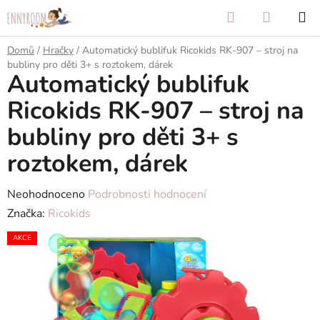
Přejít
Hledat
NÁKUP
na
KOŠÍK
obsah
Domů
/
Hračky
/
Automatický bublifuk Ricokids RK-907 – stroj na
bubliny pro děti 3+ s roztokem, dárek
Automatický bublifuk
Ricokids RK-907 – stroj na
bubliny pro děti 3+ s
roztokem, dárek
Průměrné
Neohodnoceno
Podrobnosti hodnocení
hodnocení
Značka:
Ricokids
produktu
AKCE
je
0,0
z
5