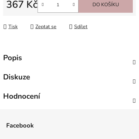
367 Kč
DO KOŠÍKU
Měrná cena:
Tisk
Zeptat se
Sdílet
Popis
Diskuze
Hodnocení
Z
á
Facebook
p
a