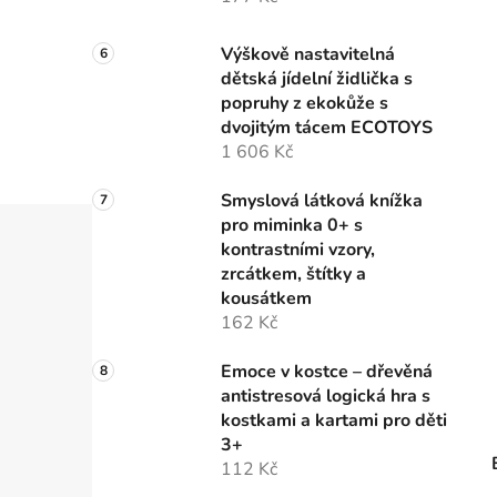
Výškově nastavitelná
dětská jídelní židlička s
popruhy z ekokůže s
dvojitým tácem ECOTOYS
1 606 Kč
Smyslová látková knížka
pro miminka 0+ s
kontrastními vzory,
zrcátkem, štítky a
kousátkem
162 Kč
Emoce v kostce – dřevěná
antistresová logická hra s
kostkami a kartami pro děti
3+
112 Kč