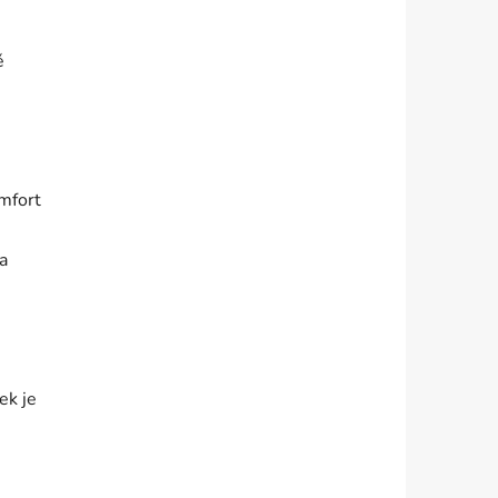
ě
mfort
a
ek je