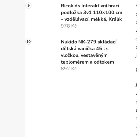
Ricokids Interaktivní hrací
podložka 3v1 110×100 cm
– vzdělávací, měkká, Králík
978 Kč
Nukido NK-279 skládací
dětská vanička 45 l s
vložkou, vestavěným
teploměrem a odtokem
892 Kč