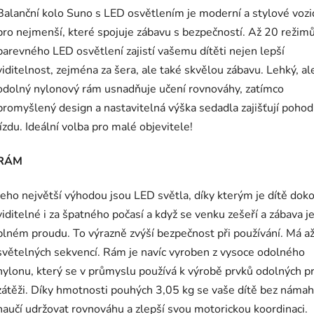
Balanční kolo Suno s LED osvětlením je moderní a stylové vozi
pro nejmenší, které spojuje zábavu s bezpečností. Až 20 režim
barevného LED osvětlení zajistí vašemu dítěti nejen lepší
viditelnost, zejména za šera, ale také skvělou zábavu. Lehký, al
odolný nylonový rám usnadňuje učení rovnováhy, zatímco
promyšlený design a nastavitelná výška sedadla zajišťují poho
jízdu. Ideální volba pro malé objevitele!
RÁM
Jeho největší výhodou jsou LED světla, díky kterým je dítě dok
viditelné i za špatného počasí a když se venku zešeří a zábava je
plném proudu. To výrazně zvýší bezpečnost při používání. Má a
světelných sekvencí. Rám je navíc vyroben z vysoce odolného
nylonu, který se v průmyslu používá k výrobě prvků odolných pr
zátěži. Díky hmotnosti pouhých 3,05 kg se vaše dítě bez náma
naučí udržovat rovnováhu a zlepší svou motorickou koordinaci.