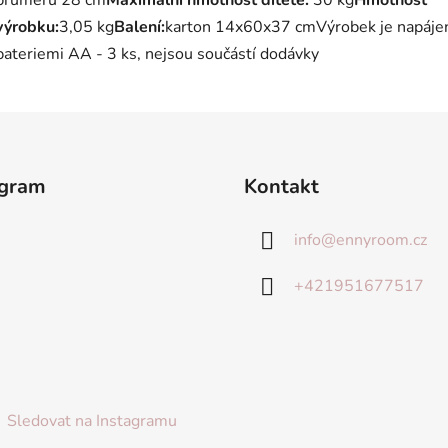
průměru 28 cm
Maximální hmotnost dítěte:
30 kg
Hmotnost
výrobku:
3,05 kg
Balení:
karton 14x60x37 cm
Výrobek je napáje
bateriemi AA - 3 ks, nejsou součástí dodávky
agram
Kontakt
info
@
ennyroom.cz
+421951677517
Sledovat na Instagramu