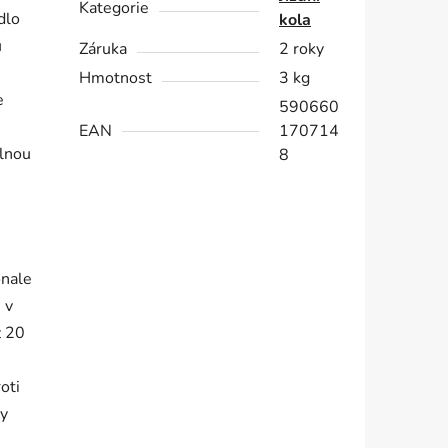
Kategorie
dlo
kola
ů
Záruka
2 roky
Hmotnost
3 kg
e
590660
EAN
170714
dlnou
8
onale
 v
ž 20
oti
hy