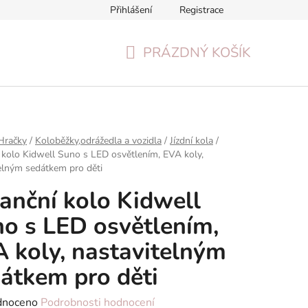
Přihlášení
Registrace
Formulář pro odstoupení od smlouvy
Reklamační formulář
PRÁZDNÝ KOŠÍK
NÁKUPNÍ
KOŠÍK
Hračky
/
Koloběžky,odrážedla a vozidla
/
Jízdní kola
/
 kolo Kidwell Suno s LED osvětlením, EVA koly,
elným sedátkem pro děti
anční kolo Kidwell
o s LED osvětlením,
 koly, nastavitelným
átkem pro děti
né
dnoceno
Podrobnosti hodnocení