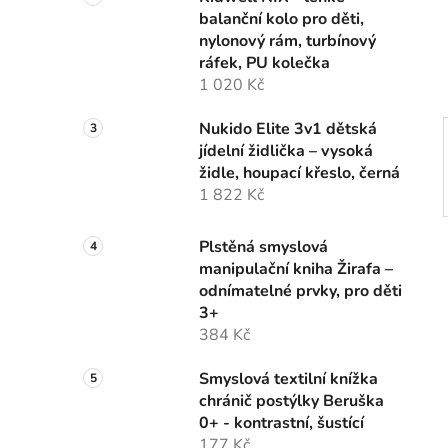
n
balanční kolo pro děti,
í
nylonový rám, turbínový
p
ráfek, PU kolečka
a
1 020 Kč
n
e
Nukido Elite 3v1 dětská
l
jídelní židlička – vysoká
židle, houpací křeslo, černá
1 822 Kč
Plstěná smyslová
manipulační kniha Žirafa –
odnímatelné prvky, pro děti
3+
384 Kč
Smyslová textilní knížka
chránič postýlky Beruška
0+ - kontrastní, šustící
177 Kč