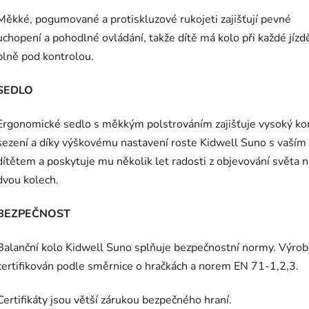
Měkké, pogumované a protiskluzové rukojeti zajišťují pevné
uchopení a pohodlné ovládání, takže dítě má kolo při každé jízd
plně pod kontrolou.
SEDLO
Ergonomické sedlo s měkkým polstrováním zajišťuje vysoký ko
sezení a díky výškovému nastavení roste Kidwell Suno s vaším
dítětem a poskytuje mu několik let radosti z objevování světa n
dvou kolech.
BEZPEČNOST
Balanční kolo Kidwell Suno splňuje bezpečnostní normy. Výrob
certifikován podle směrnice o hračkách a norem EN 71-1,2,3.
Certifikáty jsou větší zárukou bezpečného hraní.