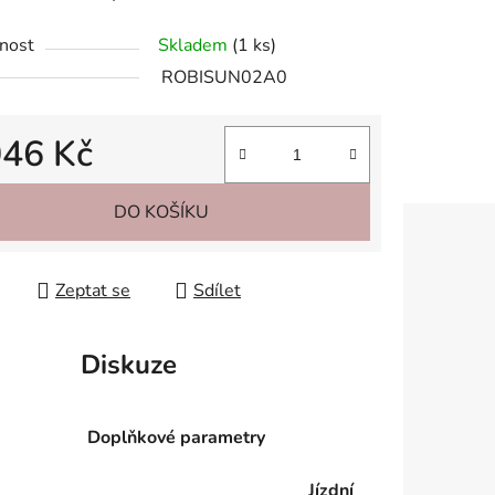
nost
Skladem
(1 ks)
ROBISUN02A0
046 Kč
 cena:
DO KOŠÍKU
Zeptat se
Sdílet
Diskuze
Doplňkové parametry
Jízdní