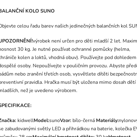
BALANČNÍ KOLO SUNO
Objevte celou řadu barev našich jedinečných balančních kol SU
UPOZORNĚNÍ!
výrobek není určen pro děti mladší 2 let. Maxim
nosnost 30 kg. Je nutné používat ochranné pomůcky (helma,
chrániče kolen a loktů, vhodná obuv). Používejte pod dohledem
dospělé osoby. Nepoužívejte v pouličním provozu. Abyste před
pádům nebo zranění třetích osob, vysvětlete dítěti bezpečnostn
preventivní pravidla. Hračka musí být uložena mimo dosah dětí
mladších, než je uvedeno výrobcem.
SPECIFIKACE:
Značka:
kidwell
Model:
suno
Vzor:
bílo-černá
Materiály:
nylonov
se zabudovanými světly LED a přihrádkou na baterie, kolečka 