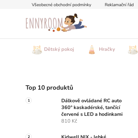
Přejít
Všeobecné obchodní podmínky
Reklamační řád
na
obsah
Dětský pokoj
Hračky
P
Top 10 produktů
o
s
Dálkově ovládané RC auto
t
360° kaskadérské, tančící
r
červené s LED a hodinkami
a
810 Kč
n
Kidwell NIX - lehké