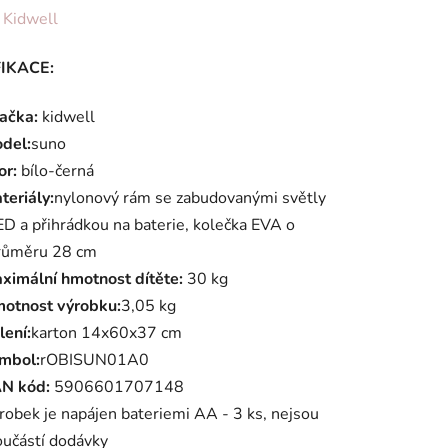
ení
:
Kidwell
tu
IKACE:
ačka:
kidwell
del:
suno
or:
bílo-černá
ek.
teriály:
nylonový rám se zabudovanými světly
ED a přihrádkou na baterie, kolečka EVA o
růměru 28 cm
ximální hmotnost dítěte:
30 kg
otnost výrobku:
3,05 kg
lení:
karton 14x60x37 cm
mbol:
rOBISUN01A0
N kód:
5906601707148
robek je napájen bateriemi AA - 3 ks, nejsou
oučástí dodávky