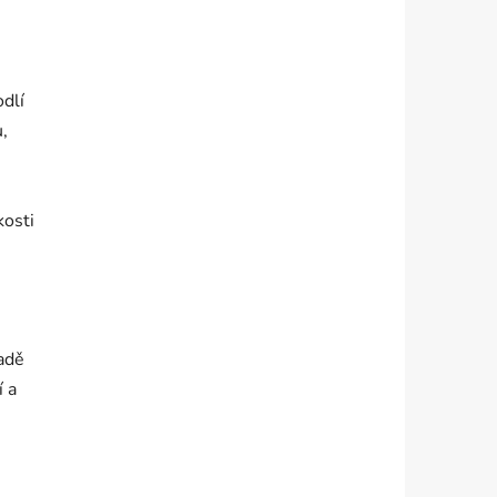
odlí
,
kosti
padě
í a