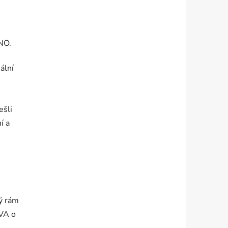
NO.
ální
ešli
í a
ý rám
EVA o