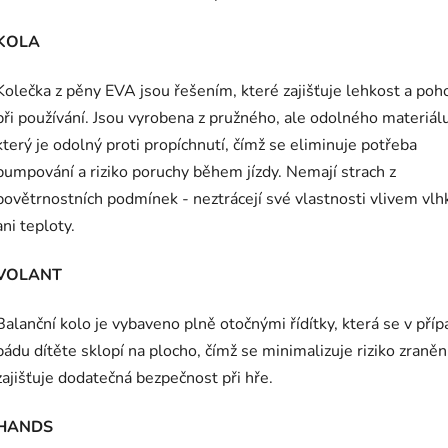
KOLA
Kolečka z pěny EVA jsou řešením, které zajišťuje lehkost a poh
při používání. Jsou vyrobena z pružného, ale odolného materiálu
který je odolný proti propíchnutí, čímž se eliminuje potřeba
pumpování a riziko poruchy během jízdy. Nemají strach z
povětrnostních podmínek - neztrácejí své vlastnosti vlivem vlh
ani teploty.
VOLANT
Balanční kolo je vybaveno plně otočnými řídítky, která se v pří
pádu dítěte sklopí na plocho, čímž se minimalizuje riziko zraněn
zajišťuje dodatečná bezpečnost při hře.
HANDS