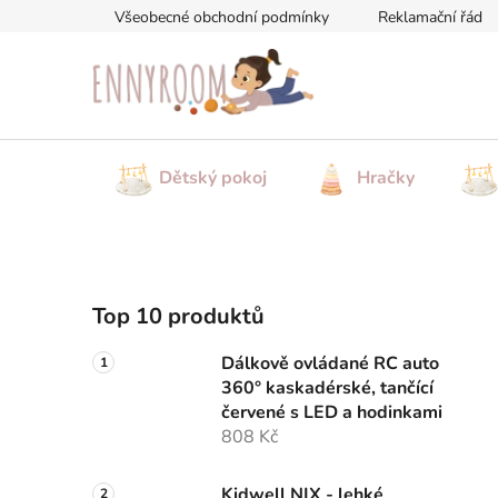
Přejít
Všeobecné obchodní podmínky
Reklamační řád
na
obsah
Dětský pokoj
Hračky
P
Top 10 produktů
o
s
Dálkově ovládané RC auto
t
360° kaskadérské, tančící
r
červené s LED a hodinkami
a
808 Kč
n
Kidwell NIX - lehké