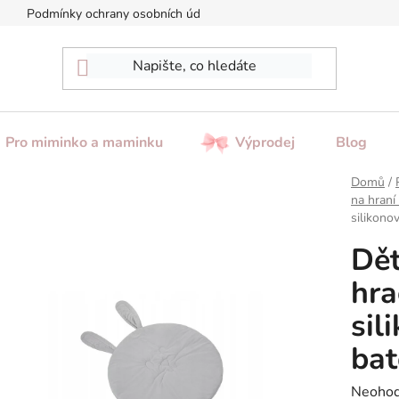
Podmínky ochrany osobních údajů
Reklamace / Vrácení zboží
Pro miminko a maminku
Výprodej
Blog
Domů
/
na hraní
silikono
Dě
hra
sil
bat
Průměr
Neoho