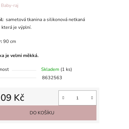
ení
:
Baby-raj
tu
l:
sametová tkanina a silikonová netkaná
, která je výplní.
:
90 cm
ek.
ka je velmi měkká.
nost
Skladem
(1 ks)
8632563
109 Kč
 cena:
DO KOŠÍKU