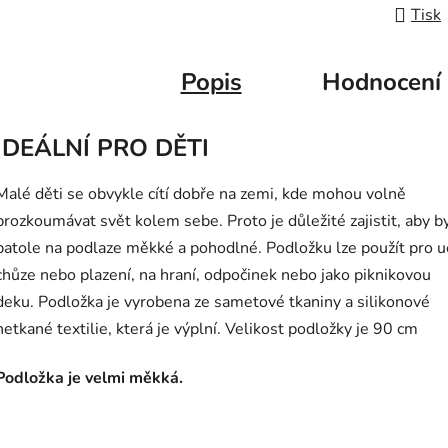
Tisk
Popis
Hodnocení
IDEÁLNÍ PRO DĚTI
Malé děti se obvykle cítí dobře na zemi, kde mohou volně
prozkoumávat svět kolem sebe. Proto je důležité zajistit, aby b
batole na podlaze měkké a pohodlné. Podložku lze použít pro u
chůze nebo plazení, na hraní, odpočinek nebo jako piknikovou
deku. Podložka je vyrobena ze sametové tkaniny a silikonové
netkané textilie, která je výplní. Velikost podložky je 90 cm
Podložka je velmi měkká.