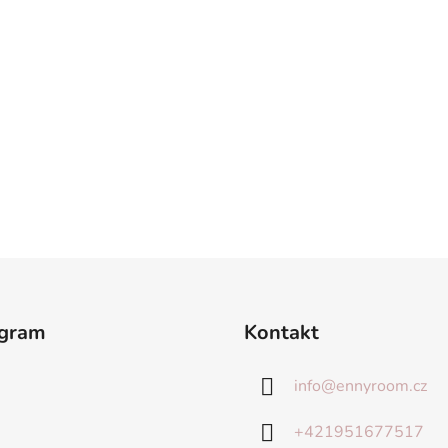
agram
Kontakt
info
@
ennyroom.cz
+421951677517