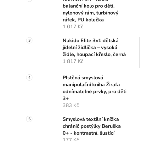
n
balanční kolo pro děti,
í
nylonový rám, turbínový
p
ráfek, PU kolečka
a
1 017 Kč
n
e
Nukido Elite 3v1 dětská
l
jídelní židlička – vysoká
židle, houpací křeslo, černá
1 817 Kč
Plstěná smyslová
manipulační kniha Žirafa –
odnímatelné prvky, pro děti
3+
383 Kč
Smyslová textilní knížka
chránič postýlky Beruška
0+ - kontrastní, šustící
177 Kč