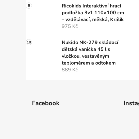
Ricokids Interaktivní hrací
podložka 3v1 110×100 cm
– vzdělávací, měkká, Králík
975 Kč
Nukido NK-279 skládací
dětská vanička 45 l s
vložkou, vestavěným
teploměrem a odtokem
889 Kč
Z
á
Facebook
Inst
p
a
t
í