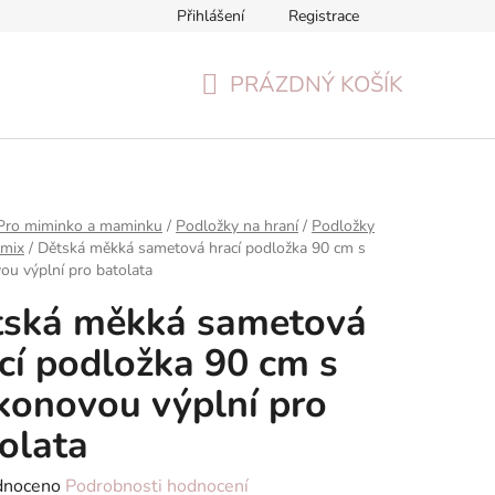
Přihlášení
Registrace
Formulář pro odstoupení od smlouvy
Reklamační formulář
PRÁZDNÝ KOŠÍK
NÁKUPNÍ
KOŠÍK
Pro miminko a maminku
/
Podložky na hraní
/
Podložky
 mix
/
Dětská měkká sametová hrací podložka 90 cm s
vou výplní pro batolata
tská měkká sametová
cí podložka 90 cm s
ikonovou výplní pro
olata
né
dnoceno
Podrobnosti hodnocení