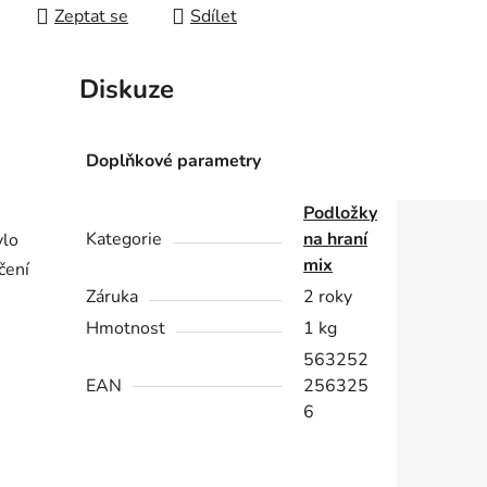
Zeptat se
Sdílet
Diskuze
Doplňkové parametry
Podložky
Kategorie
na hraní
ylo
mix
čení
Záruka
2 roky
Hmotnost
1 kg
563252
EAN
256325
6