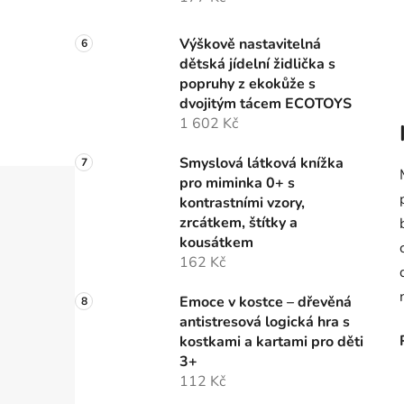
Výškově nastavitelná
dětská jídelní židlička s
popruhy z ekokůže s
dvojitým tácem ECOTOYS
1 602 Kč
Smyslová látková knížka
pro miminka 0+ s
kontrastními vzory,
zrcátkem, štítky a
kousátkem
162 Kč
Emoce v kostce – dřevěná
antistresová logická hra s
kostkami a kartami pro děti
3+
112 Kč