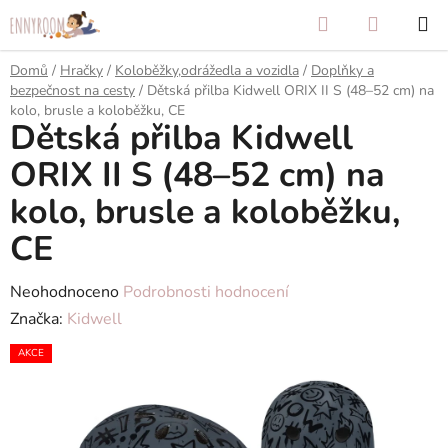
Přejít
Hledat
NÁKUP
na
KOŠÍK
obsah
Domů
/
Hračky
/
Koloběžky,odrážedla a vozidla
/
Doplňky a
bezpečnost na cesty
/
Dětská přilba Kidwell ORIX II S (48–52 cm) na
kolo, brusle a koloběžku, CE
Dětská přilba Kidwell
ORIX II S (48–52 cm) na
kolo, brusle a koloběžku,
CE
Průměrné
Neohodnoceno
Podrobnosti hodnocení
hodnocení
Značka:
Kidwell
produktu
AKCE
je
0,0
z