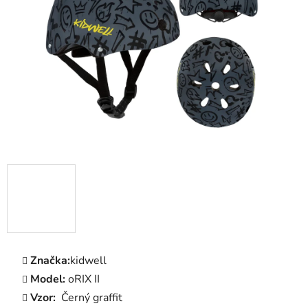
5
hvězdiček.
Značka:
kidwell
Model:
oRIX II
Vzor:
Černý graffit