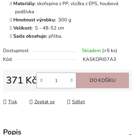
Materiály:
skořepina z PP, vložka z EPS, houbová
podšívka
Hmotnost výrobku:
300 g
Velikost:
S - 48-52 cm
Sada obsahuje:
přilba,
Dostupnost
Skladem
(>5 ks)
Kód:
KASKORI07A3
371 Kč
DO KOŠÍKU
Měrná cena:
Tisk
Zeptat se
Sdílet
Popis