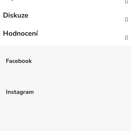
Diskuze
Hodnocení
Z
á
Facebook
p
a
t
í
Instagram