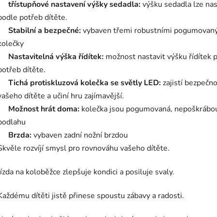
třístupňové nastavení výšky sedadla:
výšku sedadla lze nas
podle potřeb dítěte.
Stabilní a bezpečné:
vybaven třemi robustními pogumovan
kolečky
Nastavitelná výška řídítek:
možnost nastavit výšku řídítek 
potřeb dítěte.
Tichá protiskluzová kolečka se světly LED:
zajistí bezpečn
vašeho dítěte a učiní hru zajímavější.
Možnost hrát doma:
kolečka jsou pogumovaná, nepoškrábo
podlahu
Brzda:
vybaven zadní nožní brzdou
Skvěle rozvíjí smysl pro rovnováhu vašeho dítěte.
Jízda na koloběžce zlepšuje kondici a posiluje svaly.
Každému dítěti jistě přinese spoustu zábavy a radosti.