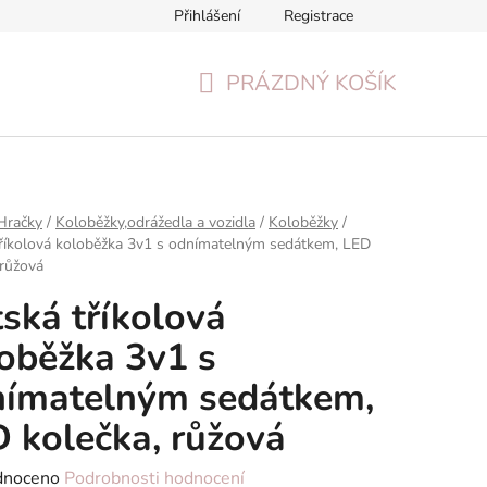
Přihlášení
Registrace
Formulář pro odstoupení od smlouvy
Reklamační formulář
PRÁZDNÝ KOŠÍK
NÁKUPNÍ
KOŠÍK
Hračky
/
Koloběžky,odrážedla a vozidla
/
Koloběžky
/
říkolová koloběžka 3v1 s odnímatelným sedátkem, LED
 růžová
ská tříkolová
oběžka 3v1 s
nímatelným sedátkem,
 kolečka, růžová
né
dnoceno
Podrobnosti hodnocení