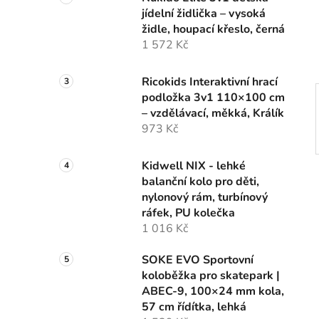
n
jídelní židlička – vysoká
í
židle, houpací křeslo, černá
p
1 572 Kč
a
n
Ricokids Interaktivní hrací
e
podložka 3v1 110×100 cm
l
– vzdělávací, měkká, Králík
973 Kč
Kidwell NIX - lehké
balanční kolo pro děti,
nylonový rám, turbínový
ráfek, PU kolečka
1 016 Kč
SOKE EVO Sportovní
koloběžka pro skatepark |
ABEC-9, 100×24 mm kola,
57 cm řídítka, lehká