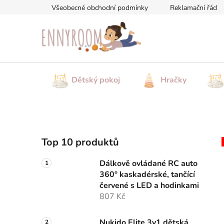
Přejít
Všeobecné obchodní podmínky
Reklamační řád
na
obsah
Dětský pokoj
Hračky
P
Top 10 produktů
o
s
Dálkově ovládané RC auto
t
360° kaskadérské, tančící
r
červené s LED a hodinkami
a
807 Kč
n
Nukido Elite 3v1 dětská