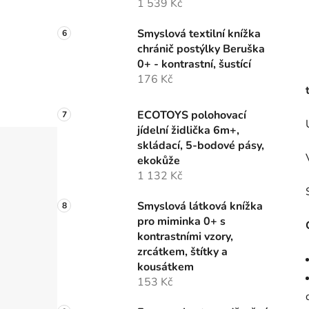
1 539 Kč
Smyslová textilní knížka
chránič postýlky Beruška
0+ - kontrastní, šustící
176 Kč
ECOTOYS polohovací
jídelní židlička 6m+,
skládací, 5-bodové pásy,
ekokůže
1 132 Kč
Smyslová látková knížka
pro miminka 0+ s
kontrastními vzory,
zrcátkem, štítky a
kousátkem
153 Kč