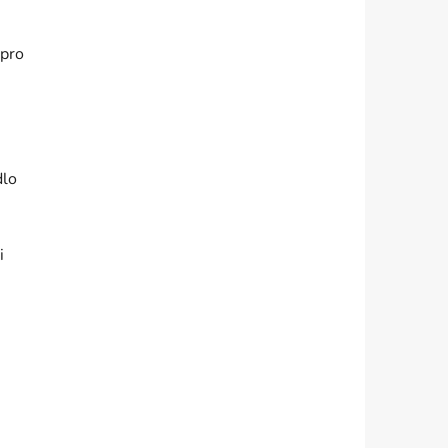
 pro
dlo
i
3