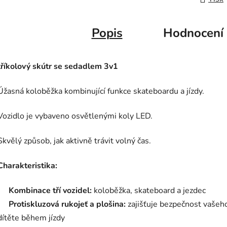
Popis
Hodnocení
tříkolový skútr se sedadlem 3v1
Úžasná koloběžka kombinující funkce skateboardu a jízdy.
Vozidlo je vybaveno osvětlenými koly LED.
Skvělý způsob, jak aktivně trávit volný čas.
Charakteristika:
Kombinace tří vozidel:
koloběžka, skateboard a jezdec
Protiskluzová rukojeť a plošina:
zajišťuje bezpečnost vašeh
dítěte během jízdy