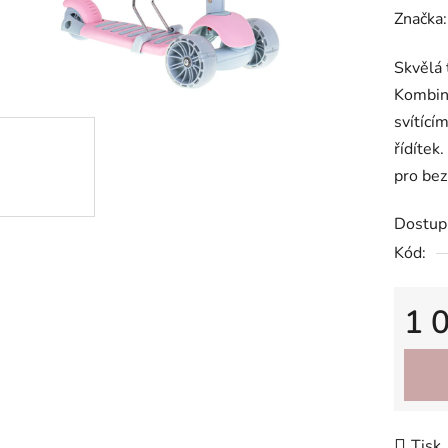
hodnoc
Značka
produk
Skvělá 
je
Kombinu
0,0
svítící
z
řídítek
5
pro bez
hvězdič
Dostup
Kód:
1 
Měrná
Tisk