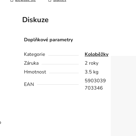
Diskuze
Doplňkové parametry
Kategorie
Koloběžky
Záruka
2 roky
Hmotnost
3.5 kg
5903039
EAN
703346
o