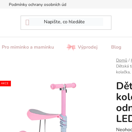
Podmínky ochrany osobních údajů
Reklamace / Vrácení zboží
Pro miminko a maminku
Výprodej
Blog
Domů
/
Dětská t
kolečka,
Dět
AKCE
kol
od
LED
Průměr
Neoho