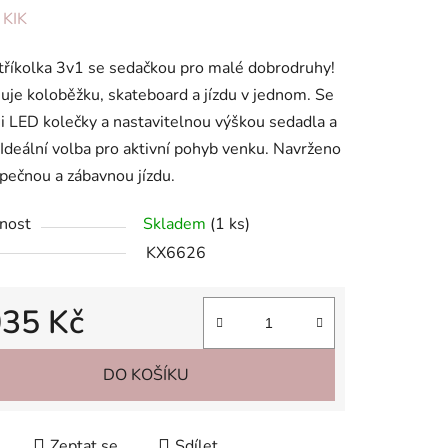
ení
:
KIK
tu
tříkolka 3v1 se sedačkou pro malé dobrodruhy!
je koloběžku, skateboard a jízdu v jednom. Se
mi LED kolečky a nastavitelnou výškou sedadla a
. Ideální volba pro aktivní pohyb venku. Navrženo
pečnou a zábavnou jízdu.
ek.
nost
Skladem
(1 ks)
KX6626
035 Kč
 cena:
DO KOŠÍKU
Zeptat se
Sdílet