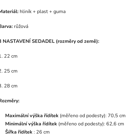
Materiál:
hliník + plast + guma
Barva:
růžová
3 NASTAVENÍ SEDADEL (rozměry od země):
1. 22 cm
2. 25 cm
3. 28 cm
Rozměry:
Maximální výška řídítek
(měřeno od podesty): 70,5 cm
Minimální výška řídítek
(měřeno od podesty): 62,6 cm
Šířka řídítek
: 26 cm