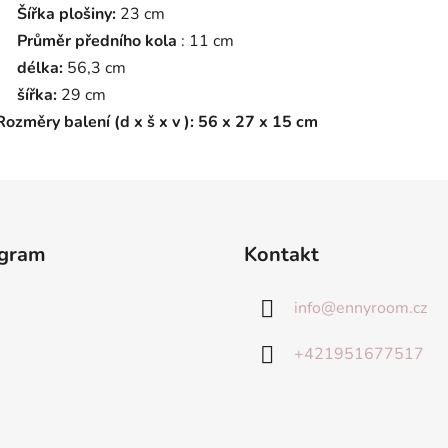
Šířka plošiny:
23 cm
Průměr předního kola
: 11 cm
délka:
56,3 cm
šířka:
29 cm
Rozměry balení (d x š x v ): 56 x 27 x 15 cm
agram
Kontakt
info
@
ennyroom.cz
+421951677517