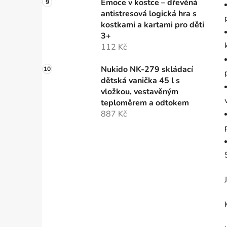
Emoce v kostce – dřevěná
antistresová logická hra s
kostkami a kartami pro děti
3+
112 Kč
Nukido NK-279 skládací
dětská vanička 45 l s
vložkou, vestavěným
teploměrem a odtokem
887 Kč