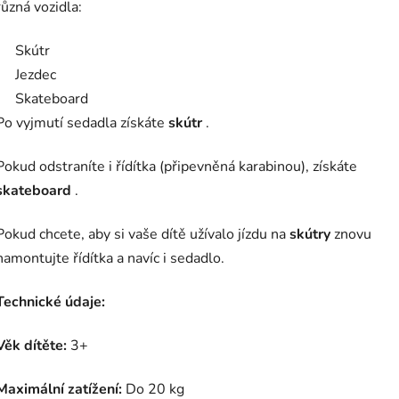
různá vozidla:
Skútr
Jezdec
Skateboard
Po vyjmutí sedadla získáte
skútr
.
Pokud odstraníte i řídítka (připevněná karabinou), získáte
skateboard
.
Pokud chcete, aby si vaše dítě užívalo jízdu na
skútry
znovu
namontujte řídítka a navíc i sedadlo.
Technické údaje:
Věk dítěte:
3+
Maximální zatížení:
Do 20 kg