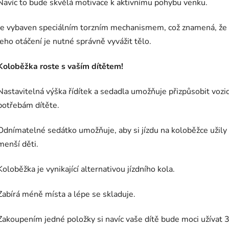
Navíc to bude skvělá motivace k aktivnímu pohybu venku.
Je vybaven speciálním torzním mechanismem, což znamená, že
jeho otáčení je nutné správně vyvážit tělo.
Koloběžka roste s vaším dítětem!
Nastavitelná výška řídítek a sedadla umožňuje přizpůsobit vozi
potřebám dítěte.
Odnímatelné sedátko umožňuje, aby si jízdu na koloběžce užily 
menší děti.
Koloběžka je vynikající alternativou jízdního kola.
Zabírá méně místa a lépe se skladuje.
Zakoupením jedné položky si navíc vaše dítě bude moci užívat 