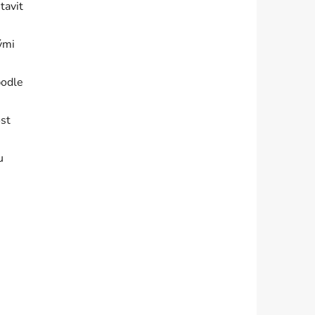
tavit
ými
podle
ost
u