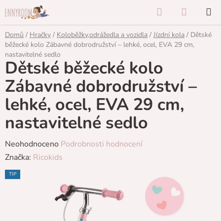
Přejít
Hledat
NÁKUP
na
KOŠÍK
obsah
Domů
/
Hračky
/
Koloběžky,odrážedla a vozidla
/
Jízdní kola
/
Dětské
běžecké kolo Zábavné dobrodružství – lehké, ocel, EVA 29 cm,
nastavitelné sedlo
Dětské běžecké kolo
Zábavné dobrodružství –
lehké, ocel, EVA 29 cm,
nastavitelné sedlo
Průměrné
Neohodnoceno
Podrobnosti hodnocení
hodnocení
Značka:
Ricokids
produktu
TIP
je
0,0
z