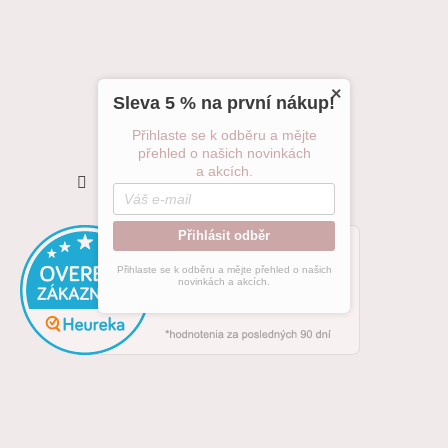
×
Sleva 5 % na první nákup!
Přihlaste se k odběru a mějte
přehled o našich novinkách
Sledovat na Instagramu
a akcích.
Přihlásit odběr
Přihlaste se k odběru a mějte přehled o našich
novinkách a akcích.