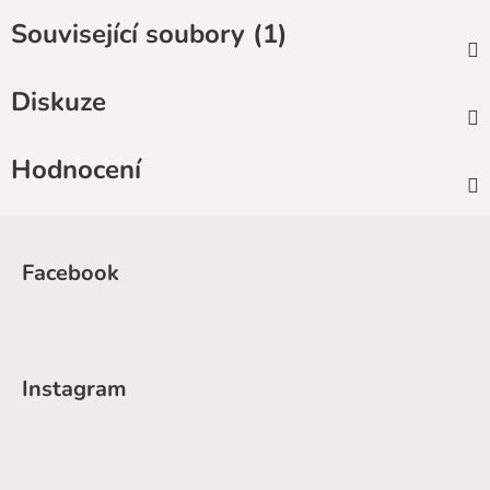
Související soubory (1)
Diskuze
Hodnocení
Z
á
Facebook
p
a
t
í
Instagram