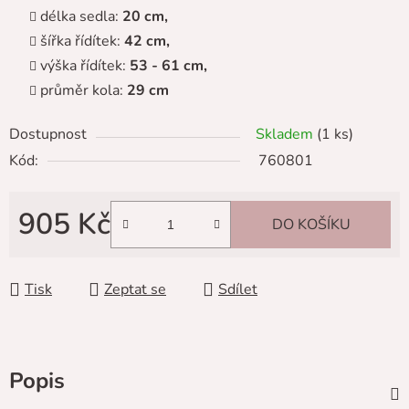
délka sedla:
20 cm,
šířka řídítek:
42 cm,
výška řídítek:
53 - 61 cm,
průměr kola:
29 cm
Dostupnost
Skladem
(1 ks)
Kód:
760801
905 Kč
DO KOŠÍKU
Měrná cena:
Tisk
Zeptat se
Sdílet
Popis