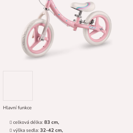
5
hvězdiček.
Hlavní funkce
celková délka:
83 cm,
výška sedla:
32-42 cm,