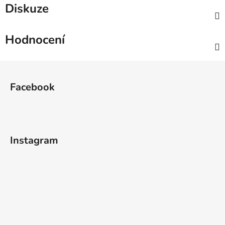
Diskuze
Hodnocení
Z
á
Facebook
p
a
t
í
Instagram