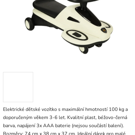
5
hvězdiček.
Elektrické dětské vozítko s maximální hmotností 100 kg a
doporučeným věkem 3-6 let. Kvalitní plast, béžovo-černá
barva, napájení 3x AAA baterie (nejsou součástí balení).
Rozměry: 74 cm x 38 cm x 37 cm. Ideální dárek pro malé