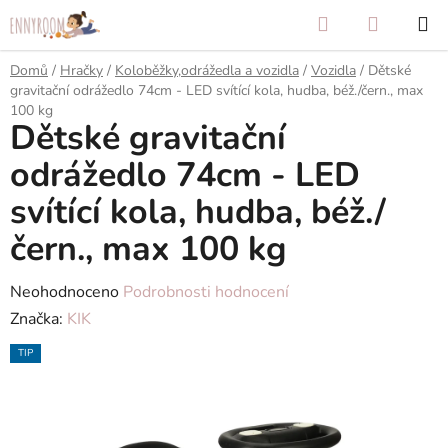
Přejít
Hledat
NÁKUP
na
KOŠÍK
obsah
Domů
/
Hračky
/
Koloběžky,odrážedla a vozidla
/
Vozidla
/
Dětské
gravitační odrážedlo 74cm - LED svítící kola, hudba, béž./čern., max
100 kg
Dětské gravitační
odrážedlo 74cm - LED
svítící kola, hudba, béž./
čern., max 100 kg
Průměrné
Neohodnoceno
Podrobnosti hodnocení
hodnocení
Značka:
KIK
produktu
TIP
je
0,0
z