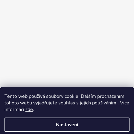
Tento web používá soubory cookie. Dalším procházením
Přijímáme online platby
tohoto webu vyjadřujete souhlas s jejich používáním.. Více
informací
zde
.
Nastavení