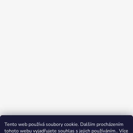
Tento web používá soubory cookie. Dalším procházením
Přijímáme online platby
tohoto webu vyjadřujete souhlas s jejich používáním.. Více