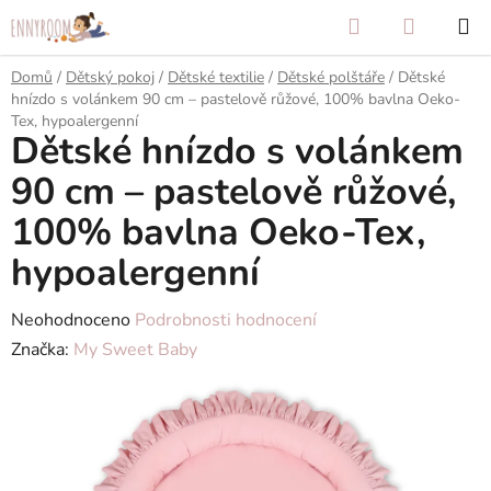
Přejít
Hledat
NÁKUP
na
KOŠÍK
obsah
Domů
/
Dětský pokoj
/
Dětské textilie
/
Dětské polštáře
/
Dětské
hnízdo s volánkem 90 cm – pastelově růžové, 100% bavlna Oeko-
Tex, hypoalergenní
Dětské hnízdo s volánkem
90 cm – pastelově růžové,
100% bavlna Oeko-Tex,
hypoalergenní
Průměrné
Neohodnoceno
Podrobnosti hodnocení
hodnocení
Značka:
My Sweet Baby
produktu
je
0,0
z