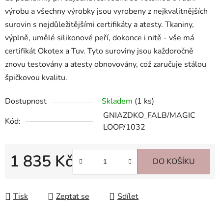
výrobu a všechny výrobky jsou vyrobeny z nejkvalitnějších
surovin s nejdůležitějšími certifikáty a atesty. Tkaniny,
výplně, umělé silikonové peří, dokonce i nitě - vše má
certifikát Okotex a Tuv. Tyto suroviny jsou každoročně
znovu testovány a atesty obnovovány, což zaručuje stálou
špičkovou kvalitu.
Dostupnost
Skladem
(1 ks)
GNIAZDKO_FALB/MAGIC
Kód:
LOOP/1032
1 835 Kč
DO KOŠÍKU
Měrná cena:
Tisk
Zeptat se
Sdílet