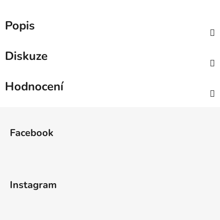
Popis
Diskuze
Hodnocení
Z
á
Facebook
p
a
t
í
Instagram