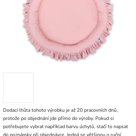
5
hvězdiček.
Dodací lhůta tohoto výrobku je až 20 pracovních dnů,
protože po objednání jde přímo do výroby. Pokud si
potřebujete vybrat například barvu úchytů, stačí to napsat
do poznámky při objednávce. Jedná se většinou o ruční