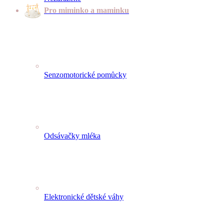
Pro miminko a maminku
Senzomotorické pomůcky
Odsávačky mléka
Elektronické dětské váhy