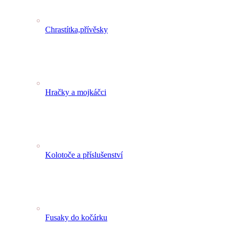
Chrastítka,přívěsky
Hračky a mojkáčci
Kolotoče a příslušenství
Fusaky do kočárku