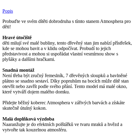
Popis
Probuďte ve svém dítěti dobrodruha s tímto stanem Atmosphera pro
děti!
Hravé útočiště
děti milují své malé bubliny, tento dřevěný stan jim nabízí přístřešek,
kde se mohou bavit a v klidu odpočívat.
Probudí to jejich
představivost a mohou si uspořádat vlastní vesmírnou show s
plyšáky a dalšími hračkami.
Snadná montáž
Není třeba být zručný řemeslník, 7 dřevěných sloupků a bavlněné
plátno se snadno sestaví.
Díky popruhům na bocích může dítě stan
otevřít nebo zavřít podle svého přání.
Tento model má malé okno,
které vytváří dojem malého domku.
Přidejte běžný koberec Atmosphera v zářivých barvách a získáte
skutečně útulný kokon.
Malá doplňková výzdoba
Naaranžujte je do efektních polštářků ve tvaru mraků a hvězd a
vytvořte tak kouzelnou atmosféru.