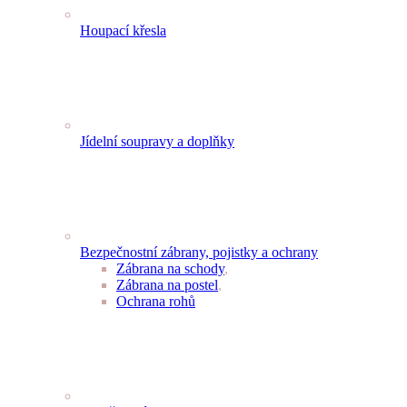
Houpací křesla
Jídelní soupravy a doplňky
Bezpečnostní zábrany, pojistky a ochrany
Zábrana na schody
,
Zábrana na postel
,
Ochrana rohů