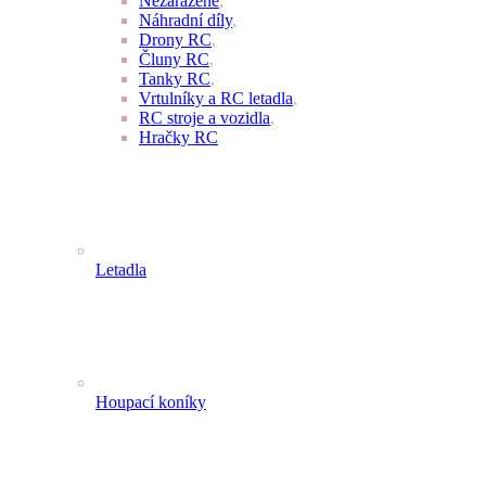
Nezařazené
,
Náhradní díly
,
Drony RC
,
Čluny RC
,
Tanky RC
,
Vrtulníky a RC letadla
,
RC stroje a vozidla
,
Hračky RC
Letadla
Houpací koníky