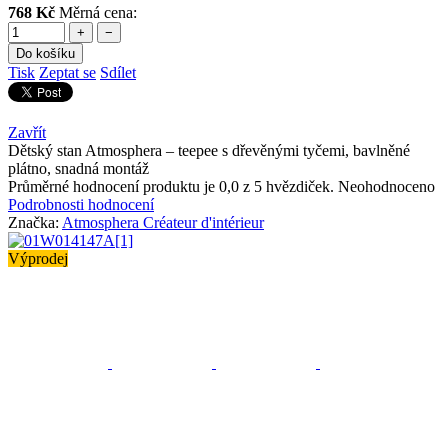
768 Kč
Měrná cena:
+
−
Do košíku
Tisk
Zeptat se
Sdílet
Zavřít
Dětský stan Atmosphera – teepee s dřevěnými tyčemi, bavlněné
plátno, snadná montáž
Průměrné hodnocení produktu je 0,0 z 5 hvězdiček.
Neohodnoceno
Podrobnosti hodnocení
Značka:
Atmosphera Créateur d'intérieur
Výprodej