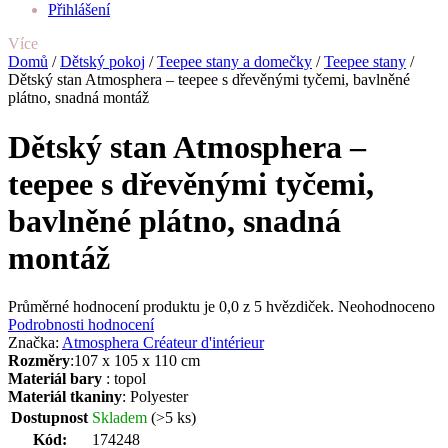
Přihlášení
Více
Domů
/
Dětský pokoj
/
Teepee stany a domečky
/
Teepee stany
/
Dětský stan Atmosphera – teepee s dřevěnými tyčemi, bavlněné
plátno, snadná montáž
Dětský stan Atmosphera –
teepee s dřevěnými tyčemi,
bavlněné plátno, snadná
montáž
Průměrné hodnocení produktu je 0,0 z 5 hvězdiček.
Neohodnoceno
Podrobnosti hodnocení
Značka:
Atmosphera Créateur d'intérieur
Rozměry
:
107 x 105 x 110 cm
Materiál
bary
:
topol
Materiál tkaniny
:
Polyester
Dostupnost
Skladem
(>5 ks)
Kód:
174248