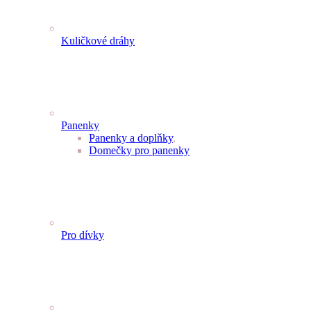
Kuličkové dráhy
Panenky
Panenky a doplňky
,
Domečky pro panenky
Pro dívky