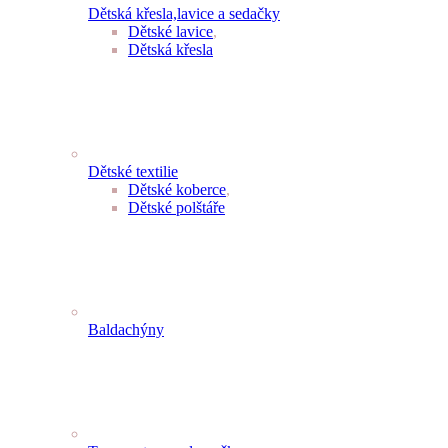
Dětská křesla,lavice a sedačky
Dětské lavice
,
Dětská křesla
Dětské textilie
Dětské koberce
,
Dětské polštáře
Baldachýny