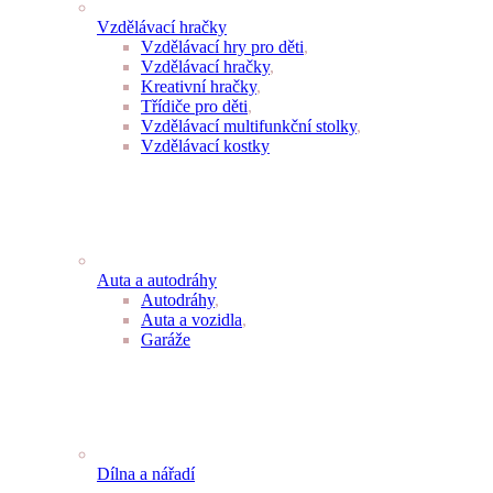
Vzdělávací hračky
Vzdělávací hry pro děti
,
Vzdělávací hračky
,
Kreativní hračky
,
Třídiče pro děti
,
Vzdělávací multifunkční stolky
,
Vzdělávací kostky
Auta a autodráhy
Autodráhy
,
Auta a vozidla
,
Garáže
Dílna a nářadí