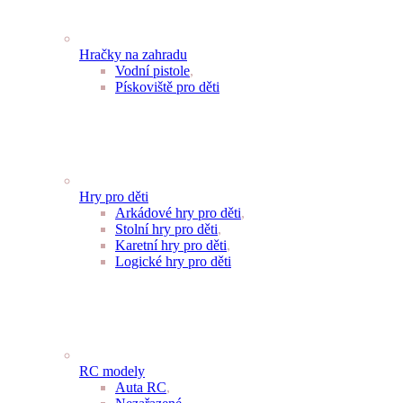
Hračky na zahradu
Vodní pistole
,
Pískoviště pro děti
Hry pro děti
Arkádové hry pro děti
,
Stolní hry pro děti
,
Karetní hry pro děti
,
Logické hry pro děti
RC modely
Auta RC
,