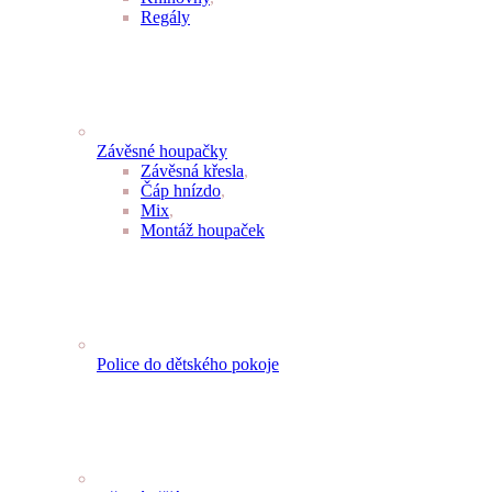
Regály
Závěsné houpačky
Závěsná křesla
,
Čáp hnízdo
,
Mix
,
Montáž houpaček
Police do dětského pokoje