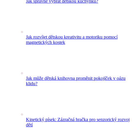
Jak správně vybrat dětskou kuchyňku?
Jak rozvíjet dětskou kreativitu a motoriku pomocí
magnetických kostek
Jak může dětská knihovna proměnit pokojíček v oázu
klidu?
Kinetický písek: Zázračná hračka pro senzorický rozvoj
dětí