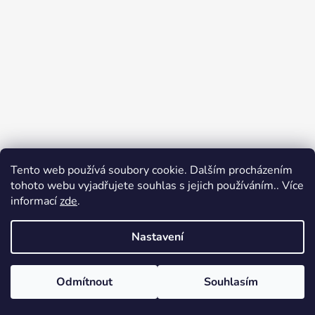
Tento web používá soubory cookie. Dalším procházením
Přijímáme online platby
tohoto webu vyjadřujete souhlas s jejich používáním.. Více
informací
zde
.
Nastavení
Odmítnout
Souhlasím
Vytvořil Shoptet
Copyright 2026
Ennyroom
. Všechna práva vyhrazena.