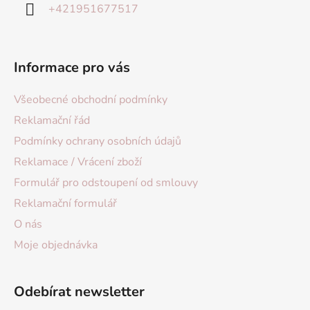
+421951677517
Informace pro vás
Všeobecné obchodní podmínky
Reklamační řád
Podmínky ochrany osobních údajů
Reklamace / Vrácení zboží
Formulář pro odstoupení od smlouvy
Reklamační formulář
O nás
Moje objednávka
Odebírat newsletter