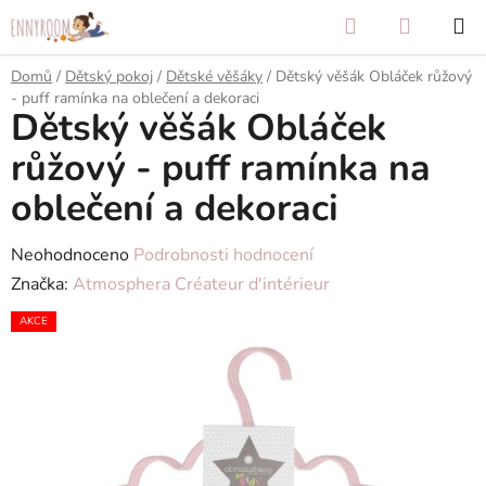
Přejít
Hledat
NÁKUP
na
KOŠÍK
obsah
Domů
/
Dětský pokoj
/
Dětské věšáky
/
Dětský věšák Obláček růžový
- puff ramínka na oblečení a dekoraci
Dětský věšák Obláček
růžový - puff ramínka na
oblečení a dekoraci
Průměrné
Neohodnoceno
Podrobnosti hodnocení
hodnocení
Značka:
Atmosphera Créateur d'intérieur
produktu
AKCE
je
0,0
z
5
hvězdiček.