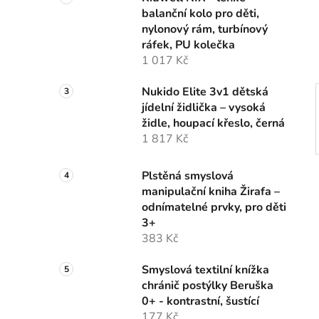
n
balanční kolo pro děti,
í
nylonový rám, turbínový
p
ráfek, PU kolečka
a
1 017 Kč
n
e
Nukido Elite 3v1 dětská
l
jídelní židlička – vysoká
židle, houpací křeslo, černá
1 817 Kč
Plstěná smyslová
manipulační kniha Žirafa –
odnímatelné prvky, pro děti
3+
383 Kč
Smyslová textilní knížka
chránič postýlky Beruška
0+ - kontrastní, šustící
177 Kč