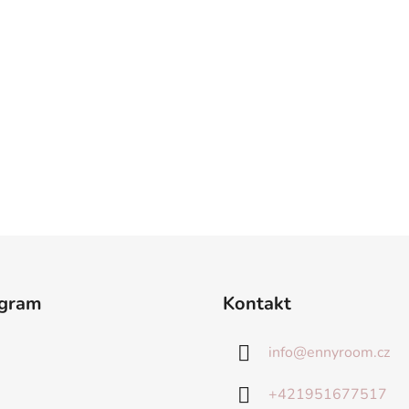
agram
Kontakt
info
@
ennyroom.cz
+421951677517