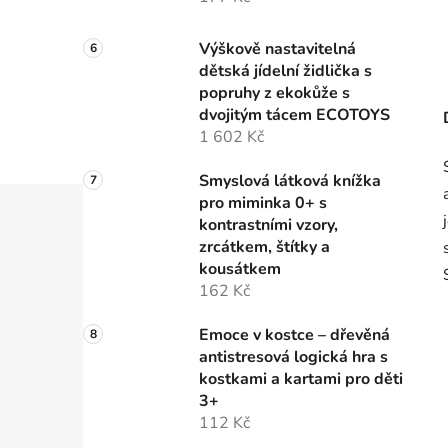
Výškově nastavitelná
dětská jídelní židlička s
popruhy z ekokůže s
dvojitým tácem ECOTOYS
1 602 Kč
Smyslová látková knížka
pro miminka 0+ s
kontrastními vzory,
zrcátkem, štítky a
kousátkem
162 Kč
Emoce v kostce – dřevěná
antistresová logická hra s
kostkami a kartami pro děti
3+
112 Kč