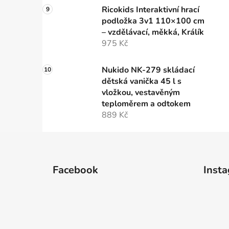
Ricokids Interaktivní hrací
podložka 3v1 110×100 cm
– vzdělávací, měkká, Králík
975 Kč
Nukido NK-279 skládací
dětská vanička 45 l s
vložkou, vestavěným
teploměrem a odtokem
889 Kč
Z
á
Facebook
Inst
p
a
t
í