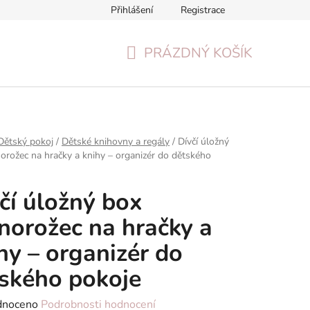
Přihlášení
Registrace
Formulář pro odstoupení od smlouvy
Reklamační formulář
PRÁZDNÝ KOŠÍK
NÁKUPNÍ
KOŠÍK
Dětský pokoj
/
Dětské knihovny a regály
/
Dívčí úložný
orožec na hračky a knihy – organizér do dětského
čí úložný box
norožec na hračky a
hy – organizér do
ského pokoje
né
dnoceno
Podrobnosti hodnocení