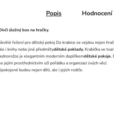
Popis
Hodnocení
Dívčí úložný box na hračky.
Skvělé řešení pro dětský pokoj Do krabice se vejdou nejen hrač
ale i knihy nebo jiné předměty
dětské poklady.
Krabička ve tvar
jednorožce je elegantním moderním doplňkem
dětské pokoje.
D
se jejím prostřednictvím učí pořádku a organizaci svých věcí.
Spokojené budou nejen děti, ale i jejich rodiče.