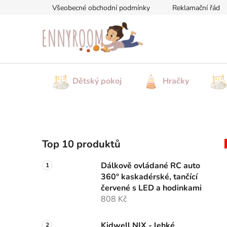
Přejít
Všeobecné obchodní podmínky
Reklamační řád
na
obsah
Dětský pokoj
Hračky
P
Top 10 produktů
o
s
Dálkově ovládané RC auto
t
360° kaskadérské, tančící
r
červené s LED a hodinkami
a
808 Kč
n
Kidwell NIX - lehké