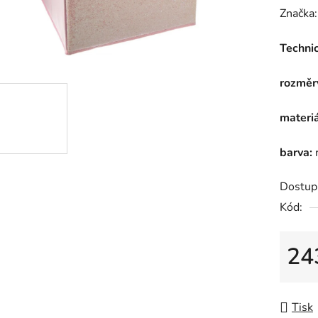
hodnoc
Značka
produk
Techni
je
0,0
rozměr
z
5
materiá
hvězdič
barva:
Dostup
Kód:
24
Měrná
Tisk