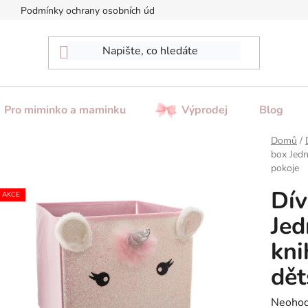
Podmínky ochrany osobních údajů
Reklamace / Vrácení zboží
Pro miminko a maminku
Výprodej
Blog
Domů
/
box Jedn
pokoje
Dív
AKCE
Jed
kni
dět
Průměr
Neoho