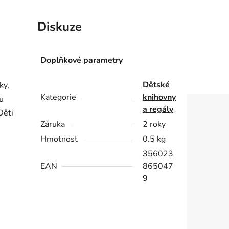
Diskuze
Doplňkové parametry
Dětské
ky,
Kategorie
knihovny
u
a regály
ěti
Záruka
2 roky
Hmotnost
0.5 kg
356023
EAN
865047
9