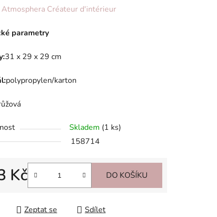
ení
:
Atmosphera Créateur d'intérieur
tu
cké parametry
y:
31 x 29 x 29 cm
l:
polypropylen/karton
ek.
růžová
nost
Skladem
(1 ks)
158714
3 Kč
DO KOŠÍKU
 cena:
Zeptat se
Sdílet