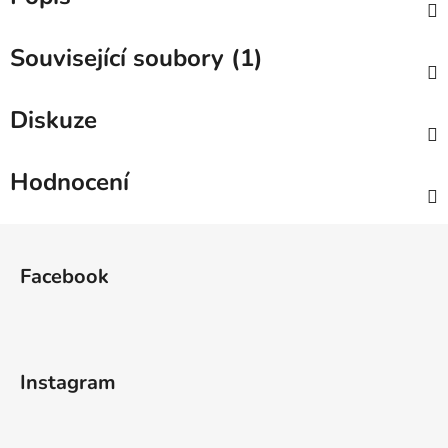
Související soubory (1)
Diskuze
Hodnocení
Z
á
Facebook
p
a
t
í
Instagram