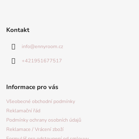
Kontakt
info
@
ennyroom.cz
+421951677517
Informace pro vás
Všeobecné obchodní podmínky
Reklamační řád
Podmínky ochrany osobních údajů
Reklamace / Vrácení zboží
Formulář pro odstoupení od smlouvy