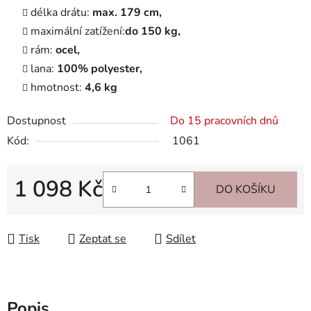
délka drátu:
max.
179 cm,
maximální zatížení:
do 150 kg,
rám:
ocel,
lana:
100% polyester,
hmotnost:
4,6 kg
Dostupnost
Do 15 pracovních dnů
Kód:
1061
1 098 Kč
DO KOŠÍKU
Měrná cena:
Tisk
Zeptat se
Sdílet
Popis