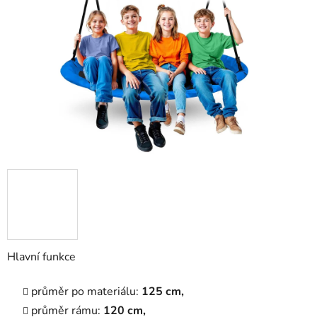
5
hvězdiček.
Hlavní funkce
průměr po materiálu:
125 cm,
průměr rámu:
120 cm,