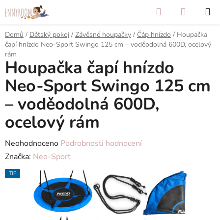
Přejít
Hledat
NÁKUP
na
KOŠÍK
obsah
Domů
/
Dětský pokoj
/
Závěsné houpačky
/
Čáp hnízdo
/
Houpačka
čapí hnízdo Neo-Sport Swingo 125 cm – voděodolná 600D, ocelový
rám
Houpačka čapí hnízdo
Neo-Sport Swingo 125 cm
– voděodolná 600D,
ocelový rám
Průměrné
Neohodnoceno
Podrobnosti hodnocení
hodnocení
Značka:
Neo-Sport
produktu
TIP
je
0,0
z