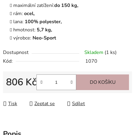
maximální zatížení:
do 150 kg,
rám:
ocel,
lana:
100% polyester,
hmotnost:
5,7 kg,
výrobce:
Neo-Sport
Dostupnost
Skladem
(1 ks)
Kód:
1070
806 Kč
DO KOŠÍKU
Měrná cena:
Tisk
Zeptat se
Sdílet
Popis