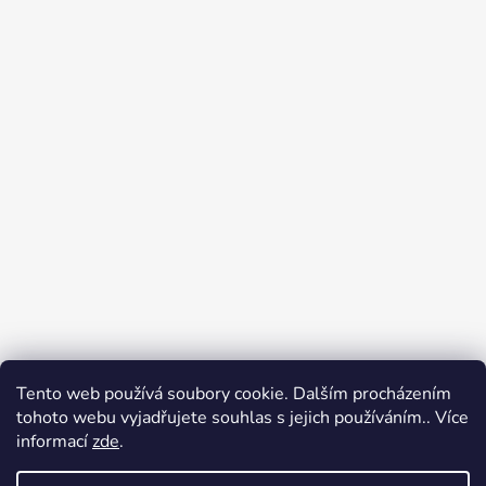
Tento web používá soubory cookie. Dalším procházením
Přijímáme online platby
tohoto webu vyjadřujete souhlas s jejich používáním.. Více
informací
zde
.