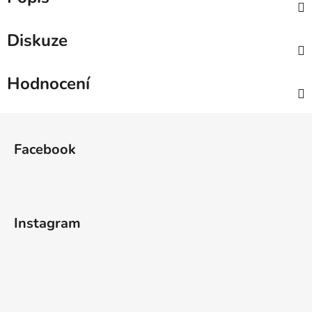
Diskuze
Hodnocení
Z
á
Facebook
p
a
t
í
Instagram