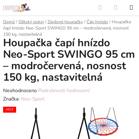
Přejít
Hledat
NÁKUP
na
KOŠÍK
obsah
Domů
/
Dětský pokoj
/
Závěsné houpačky
/
Čáp hnízdo
/
Houpačka
čapí hnízdo Neo-Sport SWINGO 95 cm – modročervená, nosnost
150 kg, nastavitelná
Houpačka čapí hnízdo
Neo-Sport SWINGO 95 cm
– modročervená, nosnost
150 kg, nastavitelná
Průměrné
Neohodnoceno
Podrobnosti hodnocení
hodnocení
Značka:
Neo-Sport
produktu
AKCE
je
0,0
z