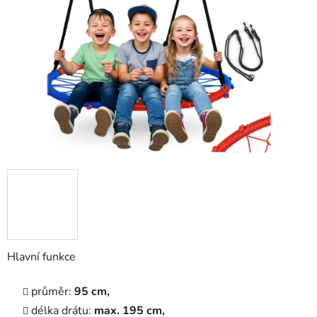
5
hvězdiček.
Hlavní funkce
průměr:
95 cm,
délka drátu:
max.
195 cm,