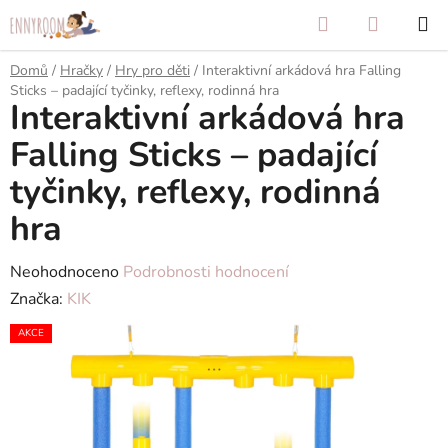
Přejít
Hledat
NÁKUP
na
KOŠÍK
obsah
Domů
/
Hračky
/
Hry pro děti
/
Interaktivní arkádová hra Falling
Sticks – padající tyčinky, reflexy, rodinná hra
Interaktivní arkádová hra
Falling Sticks – padající
tyčinky, reflexy, rodinná
hra
Průměrné
Neohodnoceno
Podrobnosti hodnocení
hodnocení
Značka:
KIK
produktu
AKCE
je
0,0
z
5