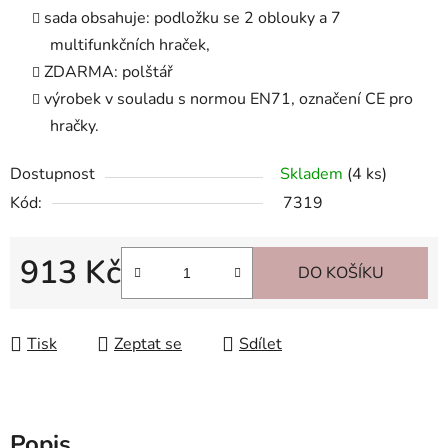
sada obsahuje: podložku se 2 oblouky a 7
multifunkčních hraček,
ZDARMA: polštář
výrobek v souladu s normou EN71, označení CE pro
hračky.
Dostupnost
Skladem
(4 ks)
Kód:
7319
913 Kč
DO KOŠÍKU
Měrná cena:
Tisk
Zeptat se
Sdílet
Popis