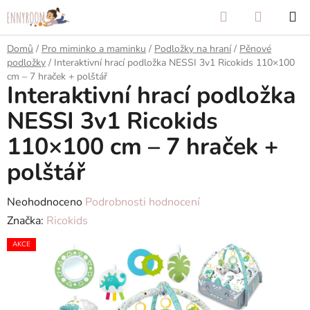
Přejít
Hledat
NÁKUP
na
KOŠÍK
obsah
Domů
/
Pro miminko a maminku
/
Podložky na hraní
/
Pěnové
podložky
/
Interaktivní hrací podložka NESSI 3v1 Ricokids 110×100
cm – 7 hraček + polštář
Interaktivní hrací podložka
NESSI 3v1 Ricokids
110×100 cm – 7 hraček +
polštář
Průměrné
Neohodnoceno
Podrobnosti hodnocení
hodnocení
Značka:
Ricokids
produktu
AKCE
je
0,0
z