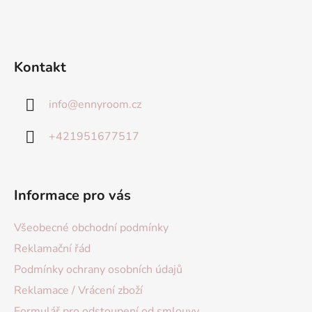
Kontakt
info
@
ennyroom.cz
+421951677517
Informace pro vás
Všeobecné obchodní podmínky
Reklamační řád
Podmínky ochrany osobních údajů
Reklamace / Vrácení zboží
Formulář pro odstoupení od smlouvy