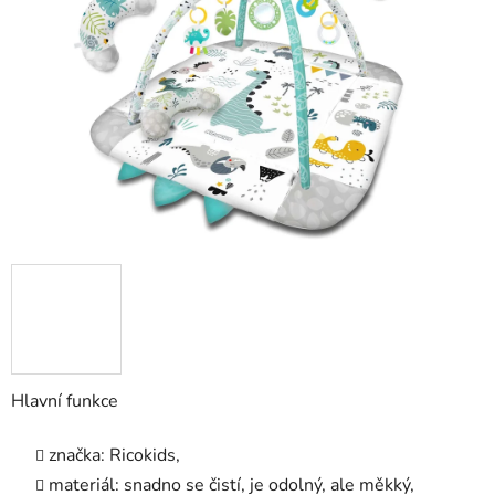
5
hvězdiček.
Hlavní funkce
značka: Ricokids,
materiál: snadno se čistí, je odolný, ale měkký,