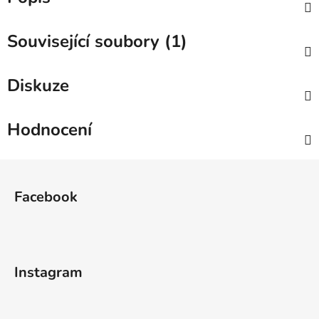
Související soubory (1)
Diskuze
Hodnocení
Z
á
Facebook
p
a
t
í
Instagram