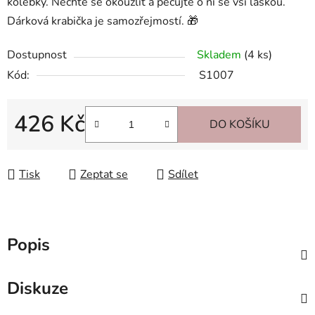
kolébky. Nechte se okouzlit a pečujte o ni se vší láskou.
Dárková krabička je samozřejmostí. 🎁
Dostupnost
Skladem
(4 ks)
Kód:
S1007
426 Kč
DO KOŠÍKU
Měrná cena:
Tisk
Zeptat se
Sdílet
Popis
Diskuze