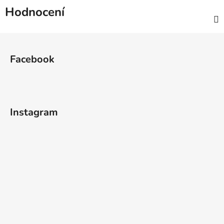
Hodnocení
Z
á
Facebook
p
a
t
í
Instagram