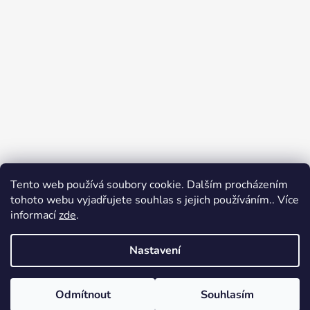
Tento web používá soubory cookie. Dalším procházením
Přijímáme online platby
tohoto webu vyjadřujete souhlas s jejich používáním.. Více
informací
zde
.
Nastavení
Odmítnout
Souhlasím
Vytvořil Shoptet