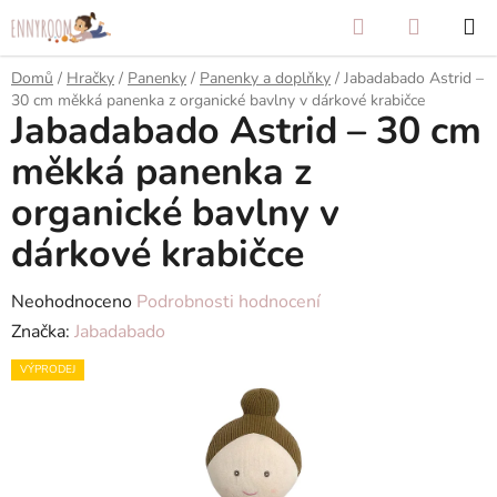
Přejít
Hledat
NÁKUP
na
KOŠÍK
obsah
Domů
/
Hračky
/
Panenky
/
Panenky a doplňky
/
Jabadabado Astrid –
30 cm měkká panenka z organické bavlny v dárkové krabičce
Jabadabado Astrid – 30 cm
měkká panenka z
organické bavlny v
dárkové krabičce
Průměrné
Neohodnoceno
Podrobnosti hodnocení
hodnocení
Značka:
Jabadabado
produktu
VÝPRODEJ
je
0,0
z
5