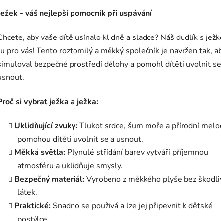
Ježek - váš nejlepší pomocník při uspávání
Chcete, aby vaše dítě usínalo klidně a sladce? Náš dudlík s jež
tu pro vás! Tento roztomilý a měkký společník je navržen tak, a
simuloval bezpečné prostředí dělohy a pomohl dítěti uvolnit se
usnout.
Proč si vybrat ježka a ježka:
Uklidňující zvuky:
Tlukot srdce, šum moře a přírodní melo
pomohou dítěti uvolnit se a usnout.
Měkká světla:
Plynulé střídání barev vytváří příjemnou
atmosféru a uklidňuje smysly.
Bezpečný materiál:
Vyrobeno z měkkého plyše bez škodli
látek.
Praktické:
Snadno se používá a lze jej připevnit k dětské
postýlce.