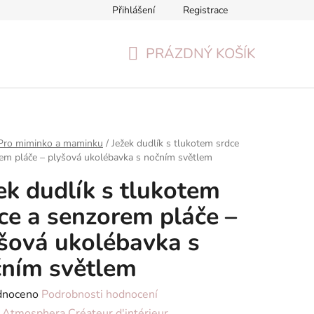
Přihlášení
Registrace
Formulář pro odstoupení od smlouvy
Reklamační formulář
PRÁZDNÝ KOŠÍK
NÁKUPNÍ
KOŠÍK
Pro miminko a maminku
/
Ježek dudlík s tlukotem srdce
em pláče – plyšová ukolébavka s nočním světlem
ek dudlík s tlukotem
ce a senzorem pláče –
šová ukolébavka s
ním světlem
né
dnoceno
Podrobnosti hodnocení
ení
:
Atmosphera Créateur d'intérieur