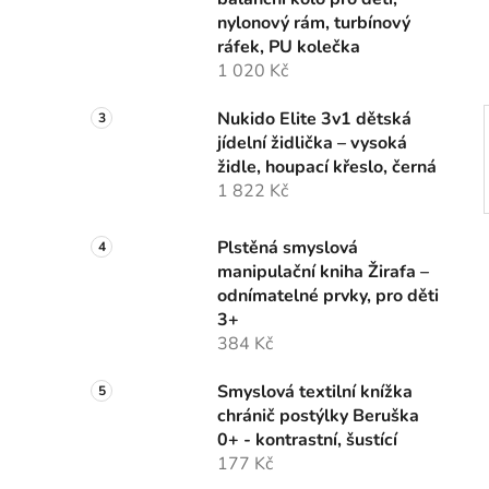
í
nylonový rám, turbínový
p
ráfek, PU kolečka
a
1 020 Kč
n
e
Nukido Elite 3v1 dětská
l
jídelní židlička – vysoká
židle, houpací křeslo, černá
1 822 Kč
Plstěná smyslová
manipulační kniha Žirafa –
odnímatelné prvky, pro děti
3+
384 Kč
Smyslová textilní knížka
chránič postýlky Beruška
0+ - kontrastní, šustící
177 Kč