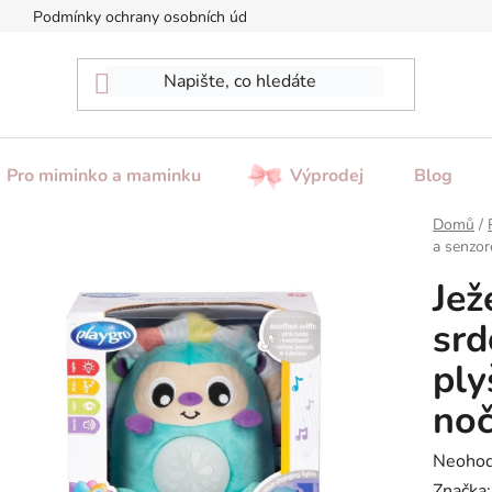
Podmínky ochrany osobních údajů
Reklamace / Vrácení zboží
Pro miminko a maminku
Výprodej
Blog
Domů
/
a senzor
Jež
srd
ply
noč
Průměr
Neoho
hodnoc
Značka