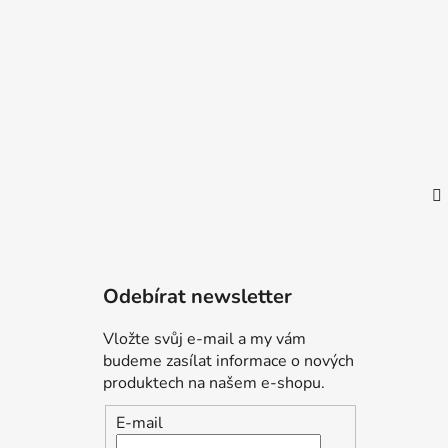
t
í
Odebírat newsletter
Vložte svůj e-mail a my vám
budeme zasílat informace o nových
produktech na našem e-shopu.
E-mail