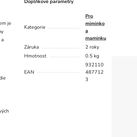
Doplňkové parametry
Pro
kem je
miminko
Kategorie
a
by
maminku
 a
Záruka
2 roky
Hmotnost
0.5 kg
932110
EAN
487712
die
3
vých