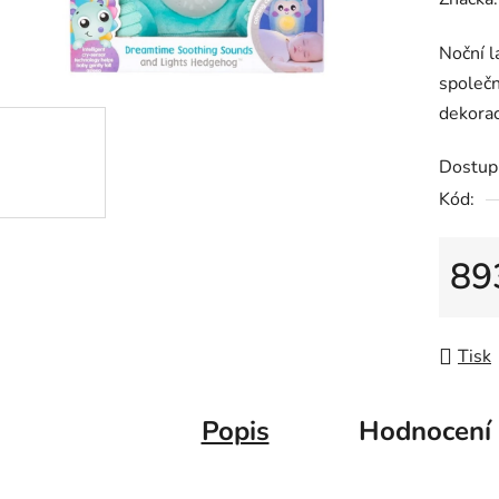
produk
Noční l
je
společn
0,0
dekora
z
5
Dostup
hvězdič
Kód:
89
Měrná
Tisk
Popis
Hodnocení