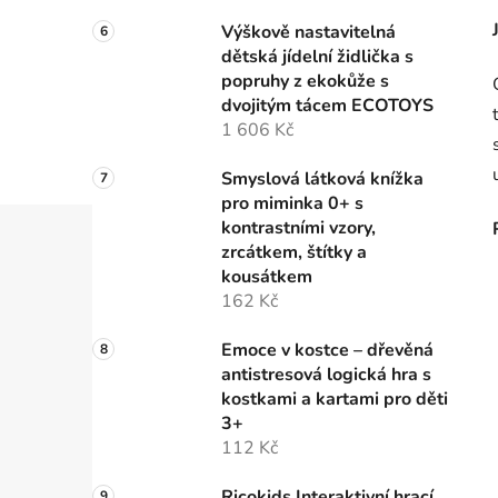
Výškově nastavitelná
dětská jídelní židlička s
popruhy z ekokůže s
dvojitým tácem ECOTOYS
1 606 Kč
Smyslová látková knížka
pro miminka 0+ s
kontrastními vzory,
zrcátkem, štítky a
kousátkem
162 Kč
Emoce v kostce – dřevěná
antistresová logická hra s
kostkami a kartami pro děti
3+
112 Kč
Ricokids Interaktivní hrací