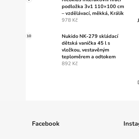
podložka 3v1 110×100 cm
– vzdělávací, měkká, Králík
978 Kč
Nukido NK-279 skládací
dětská vanička 45 l s
vložkou, vestavěným
teploměrem a odtokem
892 Kč
Z
á
Facebook
Inst
p
a