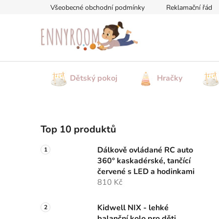
Přejít
Všeobecné obchodní podmínky
Reklamační řád
na
obsah
Dětský pokoj
Hračky
P
Top 10 produktů
o
s
Dálkově ovládané RC auto
t
360° kaskadérské, tančící
r
červené s LED a hodinkami
a
810 Kč
n
n
Kidwell NIX - lehké
balanční kolo pro děti,