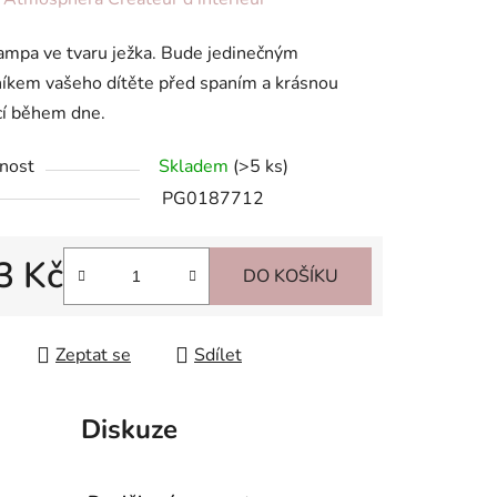
tu
ampa ve tvaru ježka. Bude jedinečným
íkem vašeho dítěte před spaním a krásnou
cí během dne.
nost
Skladem
(>5 ks)
ek.
PG0187712
3 Kč
DO KOŠÍKU
 cena:
Zeptat se
Sdílet
Diskuze