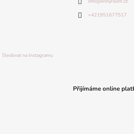
info
@
ennyroom.cz
+421951677517
Sledovat na Instagramu
Přijímáme online plat