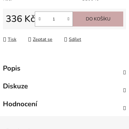
336 Kč
DO KOŠÍKU
Měrná cena:
Tisk
Zeptat se
Sdílet
Popis
Diskuze
Hodnocení
Z
á