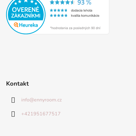
Kontakt
info
@
ennyroom.cz
+421951677517