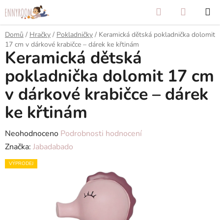
Přejít
Hledat
NÁKUP
na
KOŠÍK
obsah
Domů
/
Hračky
/
Pokladničky
/
Keramická dětská pokladnička dolomit
17 cm v dárkové krabičce – dárek ke křtinám
Keramická dětská
pokladnička dolomit 17 cm
v dárkové krabičce – dárek
ke křtinám
Průměrné
Neohodnoceno
Podrobnosti hodnocení
hodnocení
Značka:
Jabadabado
produktu
VÝPRODEJ
je
0,0
z
5