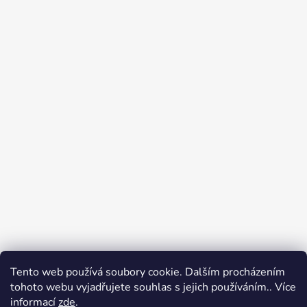
Tento web používá soubory cookie. Dalším procházením
Přijímáme online platby
tohoto webu vyjadřujete souhlas s jejich používáním.. Více
informací
zde
.