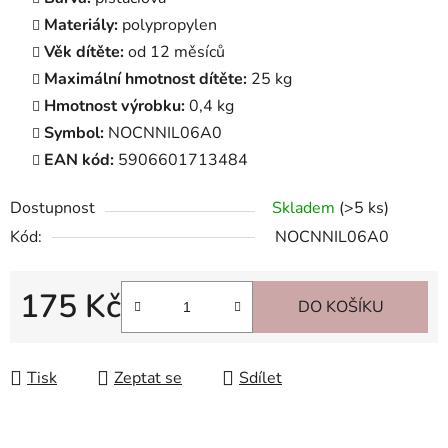
Materiály:
polypropylen
Věk dítěte:
od 12 měsíců
Maximální hmotnost dítěte:
25 kg
Hmotnost výrobku:
0,4 kg
Symbol:
NOCNNIL06A0
EAN kód:
5906601713484
Dostupnost
Skladem
(>5 ks)
Kód:
NOCNNIL06A0
175 Kč
DO KOŠÍKU
Měrná cena:
Tisk
Zeptat se
Sdílet