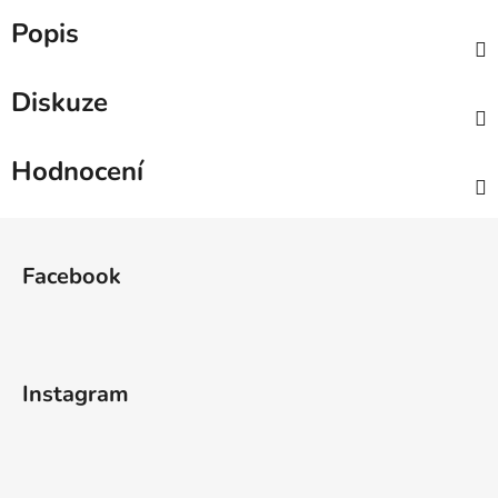
Popis
Diskuze
Hodnocení
Z
á
Facebook
p
a
t
í
Instagram