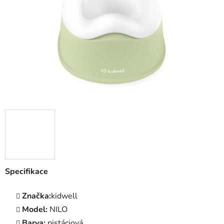
hvězdiček.
Specifikace
Značka:
kidwell
Model:
NILO
Barva:
pistáciová