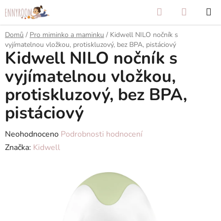
Přejít
Hledat
NÁKUP
na
KOŠÍK
obsah
Domů
/
Pro miminko a maminku
/
Kidwell NILO nočník s
vyjímatelnou vložkou, protiskluzový, bez BPA, pistáciový
Kidwell NILO nočník s
vyjímatelnou vložkou,
protiskluzový, bez BPA,
pistáciový
Průměrné
Neohodnoceno
Podrobnosti hodnocení
hodnocení
Značka:
Kidwell
produktu
je
0,0
z
5