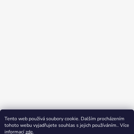
Tento web používá soubory cookie. Dalším procházením
Přijímáme online platby
tohoto webu vyjadřujete souhlas s jejich používáním.. Více
informací
zde
.