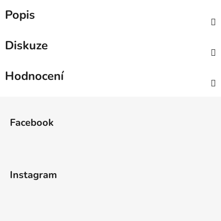
Popis
Diskuze
Hodnocení
Z
á
Facebook
p
a
t
í
Instagram