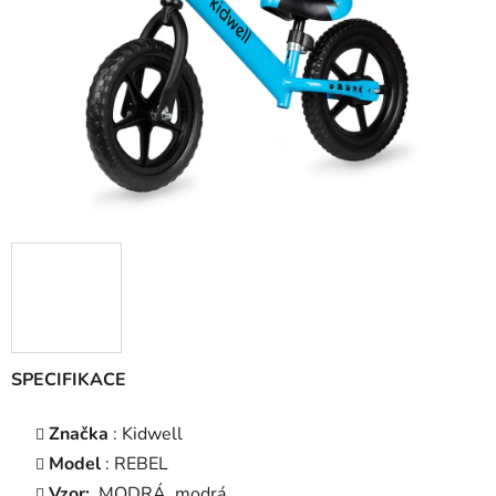
hvězdiček.
SPECIFIKACE
Značka
: Kidwell
Model
: REBEL
Vzor:
MODRÁ, modrá