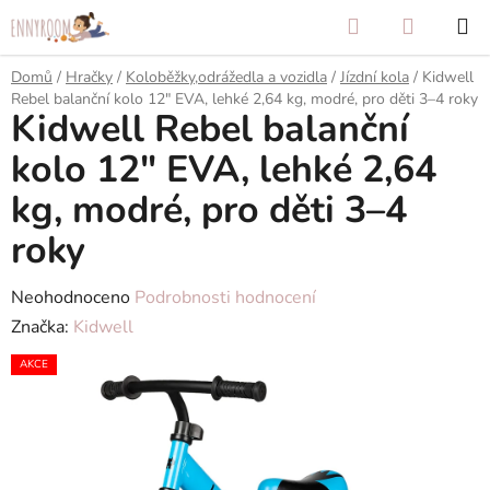
Přejít
Hledat
NÁKUP
na
KOŠÍK
obsah
Domů
/
Hračky
/
Koloběžky,odrážedla a vozidla
/
Jízdní kola
/
Kidwell
Rebel balanční kolo 12" EVA, lehké 2,64 kg, modré, pro děti 3–4 roky
Kidwell Rebel balanční
kolo 12" EVA, lehké 2,64
kg, modré, pro děti 3–4
roky
Průměrné
Neohodnoceno
Podrobnosti hodnocení
hodnocení
Značka:
Kidwell
produktu
AKCE
je
0,0
z
5