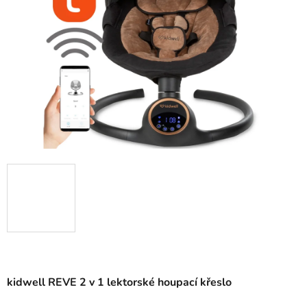
5
hvězdiček.
kidwell REVE 2 v 1 lektorské houpací křeslo