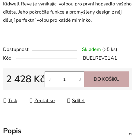
Kidwell Reve je vynikající volbou pro první hopsadlo vašeho
dítěte. Jeho pokročilé funkce a promyšlený design z něj
dělají perfektní volbu pro každé miminko.
Dostupnost
Skladem
(>5 ks)
Kód:
BUELREV01A1
2 428 Kč
DO KOŠÍKU
Měrná cena:
Tisk
Zeptat se
Sdílet
Popis