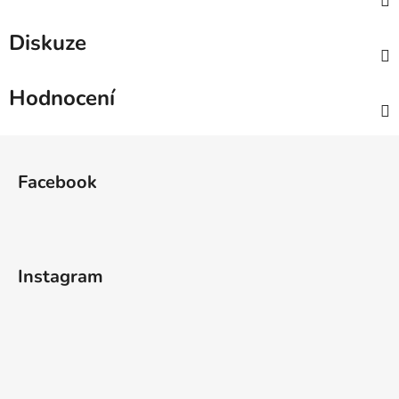
Diskuze
Hodnocení
Z
á
Facebook
p
a
t
í
Instagram