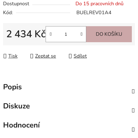
Dostupnost
Do 15 pracovních dnů
Kód:
BUELREV01A4
2 434 Kč
DO KOŠÍKU
Měrná cena:
Tisk
Zeptat se
Sdílet
Popis
Diskuze
Hodnocení