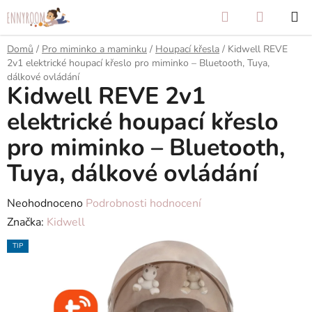
Přejít
Hledat
NÁKUP
na
KOŠÍK
obsah
Domů
/
Pro miminko a maminku
/
Houpací křesla
/
Kidwell REVE
2v1 elektrické houpací křeslo pro miminko – Bluetooth, Tuya,
dálkové ovládání
Kidwell REVE 2v1
elektrické houpací křeslo
pro miminko – Bluetooth,
Tuya, dálkové ovládání
Průměrné
Neohodnoceno
Podrobnosti hodnocení
hodnocení
Značka:
Kidwell
produktu
TIP
je
0,0
z