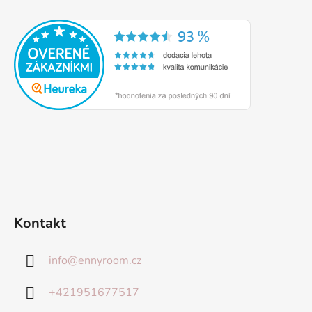
Kontakt
info
@
ennyroom.cz
+421951677517