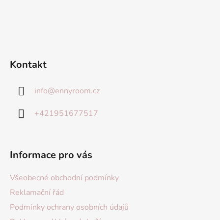
Kontakt
info
@
ennyroom.cz
+421951677517
Informace pro vás
Všeobecné obchodní podmínky
Reklamační řád
Podmínky ochrany osobních údajů