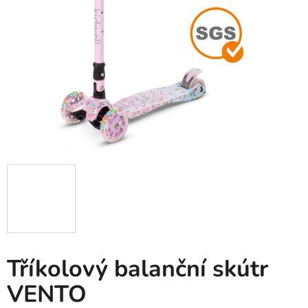
5
hvězdiček.
Tříkolový balanční skútr
VENTO