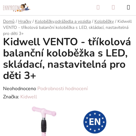
Přejít
Hledat
NÁKUP
na
KOŠÍK
obsah
Domů
/
Hračky
/
Koloběžky,odrážedla a vozidla
/
Koloběžky
/
Kidwell
VENTO - tříkolová balanční koloběžka s LED, skládací, nastavitelná
pro děti 3+
Kidwell VENTO - tříkolová
balanční koloběžka s LED,
skládací, nastavitelná pro
děti 3+
Průměrné
Neohodnoceno
Podrobnosti hodnocení
hodnocení
Značka:
Kidwell
produktu
je
0,0
z