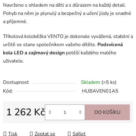
Navrženo s ohledem na děti a s důrazem na každý detail.
Pohyb na něm je plynulý a bezpečný a učení jízdy je snadné
a příjemné.
Tříkolová koloběžka VENTO je dokonale vyvážená, stabilní a
určitě se stane společníkem vašeho dítěte.
Podsvícená
kola LED a zajímavý design
potěší každého malého
uživatele.
Dostupnost
Skladem
(>5 ks)
Kód:
HUBAVEN01A5
1 262 Kč
DO KOŠÍKU
Měrná cena:
Tisk
Zeptat se
Sdílet