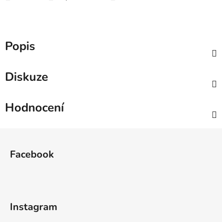
Popis
Diskuze
Hodnocení
Z
á
Facebook
p
a
t
í
Instagram