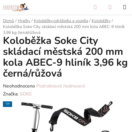
Přejít
Hledat
NÁKUP
na
KOŠÍK
obsah
Domů
/
Hračky
/
Koloběžky,odrážedla a vozidla
/
Koloběžky
/
Koloběžka Soke City skládací městská 200 mm kola ABEC-9 hliník
3,96 kg černá/růžová
Koloběžka Soke City
skládací městská 200 mm
kola ABEC-9 hliník 3,96 kg
černá/růžová
Průměrné
Neohodnoceno
Podrobnosti hodnocení
hodnocení
Značka:
SOKE
produktu
TIP
je
0,0
z