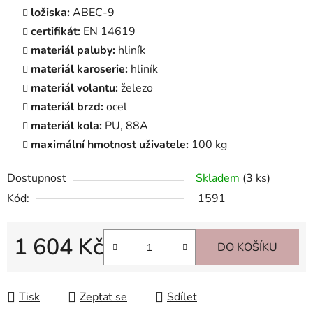
ložiska:
ABEC-9
certifikát:
EN 14619
materiál paluby:
hliník
materiál karoserie:
hliník
materiál volantu:
železo
materiál brzd:
ocel
materiál kola:
PU, 88A
maximální hmotnost uživatele:
100 kg
Dostupnost
Skladem
(3 ks)
Kód:
1591
1 604 Kč
DO KOŠÍKU
Měrná cena:
Tisk
Zeptat se
Sdílet