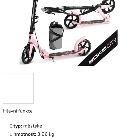
5
hvězdiček.
Hlavní funkce
typ:
městské
hmotnost:
3,96 kg