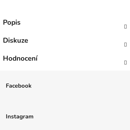
Popis
Diskuze
Hodnocení
Z
á
Facebook
p
a
t
í
Instagram