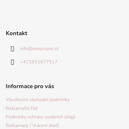
Kontakt
info
@
ennyroom.cz
+421951677517
Informace pro vás
Všeobecné obchodní podmínky
Reklamační řád
Podmínky ochrany osobních údajů
Reklamace / Vrácení zboží