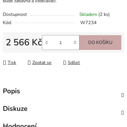
bude zábavná a vzdělávací.
Dostupnost
Skladem
(2 ks)
Kód:
W7234
2 566 Kč
DO KOŠÍKU
Měrná cena:
Tisk
Zeptat se
Sdílet
Popis
Diskuze
Hodnocení