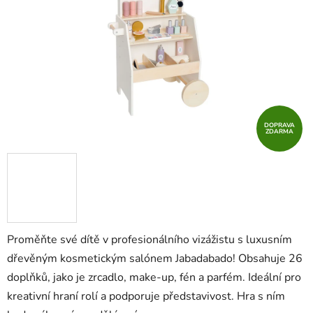
hvězdiček.
DOPRAVA
ZDARMA
Proměňte své dítě v profesionálního vizážistu s luxusním
dřevěným kosmetickým salónem Jabadabado! Obsahuje 26
doplňků, jako je zrcadlo, make-up, fén a parfém. Ideální pro
kreativní hraní rolí a podporuje představivost. Hra s ním