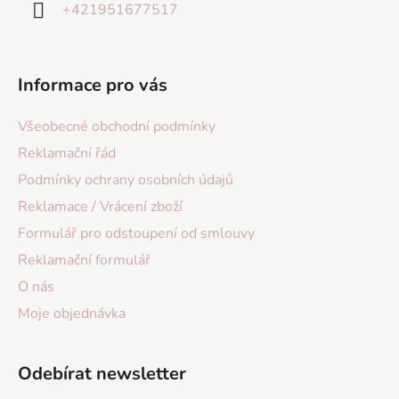
+421951677517
Informace pro vás
Všeobecné obchodní podmínky
Reklamační řád
Podmínky ochrany osobních údajů
Reklamace / Vrácení zboží
Formulář pro odstoupení od smlouvy
Reklamační formulář
O nás
Moje objednávka
Odebírat newsletter