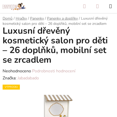
Přejít
Hledat
NÁKUP
na
KOŠÍK
obsah
Domů
/
Hračky
/
Panenky
/
Panenky a doplňky
/
Luxusní dřevěný
kosmetický salon pro děti – 26 doplňků, mobilní set se zrcadlem
Luxusní dřevěný
kosmetický salon pro děti
– 26 doplňků, mobilní set
se zrcadlem
Průměrné
Neohodnoceno
Podrobnosti hodnocení
hodnocení
Značka:
Jabadabado
produktu
VÝPRODEJ
je
0,0
z
5