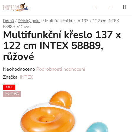
Přejít
Hledat
NÁKUP
na
KOŠÍK
obsah
Domů
/
Dětský pokoj
/
Multifunkční křeslo 137 x 122 cm INTEX
58889, růžové
Multifunkční křeslo 137 x
122 cm INTEX 58889,
růžové
Průměrné
Neohodnoceno
Podrobnosti hodnocení
hodnocení
Značka:
INTEX
produktu
AKCE
je
NOVINKA
0,0
z
5
hvězdiček.