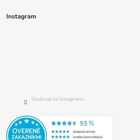
t
í
Instagram
Sledovat na Instagramu