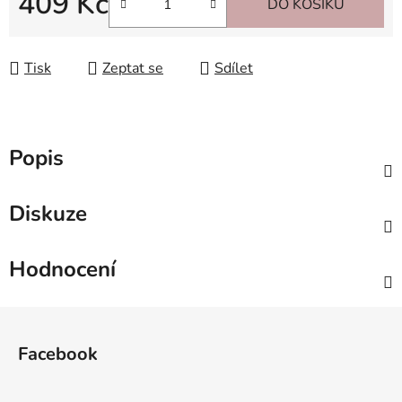
409 Kč
DO KOŠÍKU
Měrná cena:
Tisk
Zeptat se
Sdílet
Popis
Diskuze
Hodnocení
Z
á
Facebook
p
a