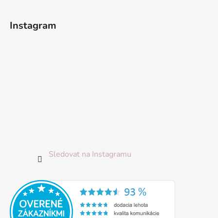
t
í
Instagram
Sledovat na Instagramu