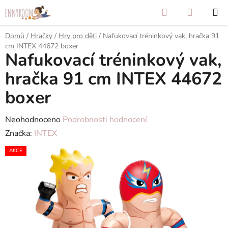
Přejít
Hledat
NÁKUP
na
KOŠÍK
obsah
Domů
/
Hračky
/
Hry pro děti
/
Nafukovací tréninkový vak, hračka 91
cm INTEX 44672 boxer
Nafukovací tréninkový vak,
hračka 91 cm INTEX 44672
boxer
Průměrné
Neohodnoceno
Podrobnosti hodnocení
hodnocení
Značka:
INTEX
produktu
AKCE
je
0,0
z
5
hvězdiček.