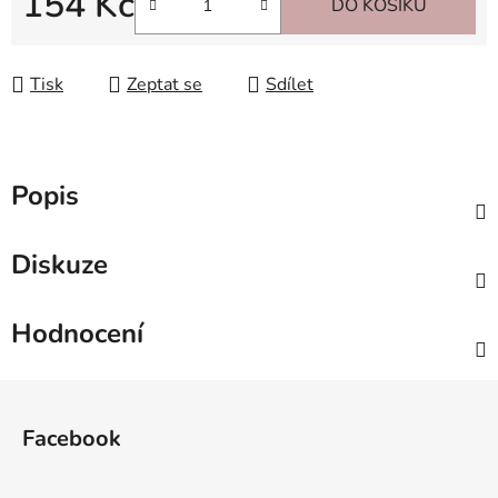
154 Kč
DO KOŠÍKU
Měrná cena:
Tisk
Zeptat se
Sdílet
Popis
Diskuze
Hodnocení
Z
á
Facebook
p
a