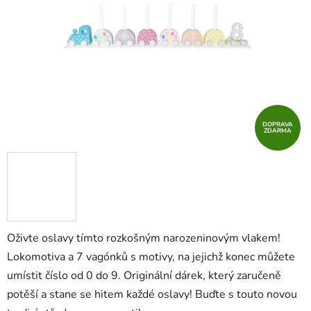
hvězdiček.
DOPRAVA
ZDARMA
Oživte oslavy tímto rozkošným narozeninovým vlakem!
Lokomotiva a 7 vagónků s motivy, na jejichž konec můžete
umístit číslo od 0 do 9. Originální dárek, který zaručeně
potěší a stane se hitem každé oslavy! Buďte s touto novou