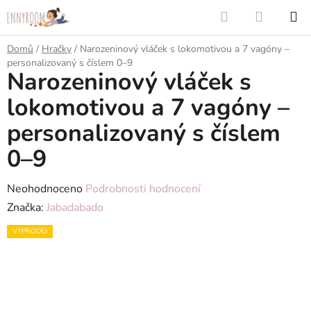
Přejít
Hledat
NÁKUP
na
KOŠÍK
obsah
Domů
/
Hračky
/
Narozeninový vláček s lokomotivou a 7 vagóny –
personalizovaný s číslem 0–9
Narozeninový vláček s
lokomotivou a 7 vagóny –
personalizovaný s číslem
0–9
Průměrné
Neohodnoceno
Podrobnosti hodnocení
hodnocení
Značka:
Jabadabado
produktu
VÝPRODEJ
je
0,0
z
5