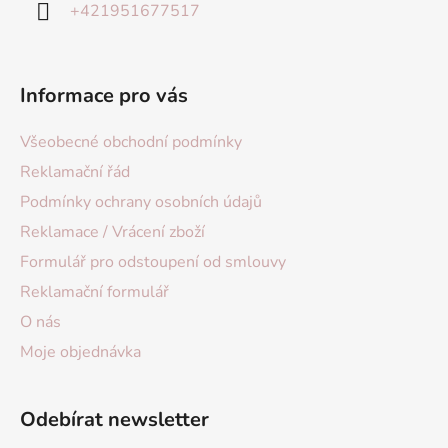
+421951677517
Informace pro vás
Všeobecné obchodní podmínky
Reklamační řád
Podmínky ochrany osobních údajů
Reklamace / Vrácení zboží
Formulář pro odstoupení od smlouvy
Reklamační formulář
O nás
Moje objednávka
Odebírat newsletter