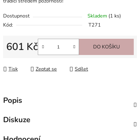
tradicí středem pozornosti!
Dostupnost
Skladem
(1 ks)
Kód:
T271
601 Kč
DO KOŠÍKU
Měrná cena:
Tisk
Zeptat se
Sdílet
Popis
Diskuze
Hodnocení