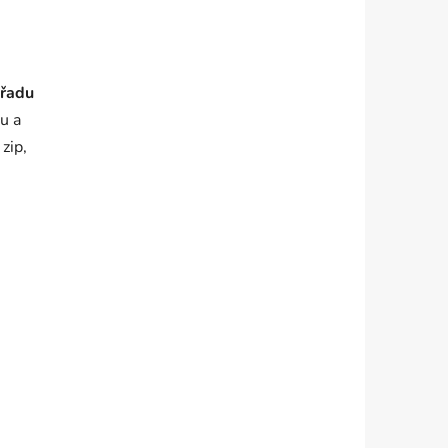
:
řadu
u a
zip,