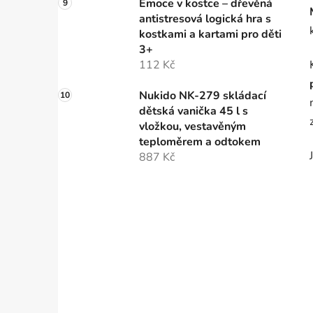
Emoce v kostce – dřevěná
antistresová logická hra s
kostkami a kartami pro děti
3+
112 Kč
Nukido NK-279 skládací
dětská vanička 45 l s
vložkou, vestavěným
teploměrem a odtokem
887 Kč