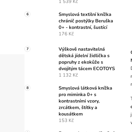
1 539 Kč
Smyslová textilní knížka
chránič postýlky Beruška
0+ - kontrastní, šustící
176 Kč
Výškově nastavitelná
dětská jídelní židlička s
popruhy z ekokůže s
dvojitým tácem ECOTOYS
1 132 Kč
Smyslová látková knížka
pro miminka 0+ s
kontrastními vzory,
zrcátkem, štítky a
kousátkem
153 Kč