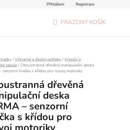
Přihlášení
Registrace
Formulář pro odstoupení od smlouvy
Reklamační formulář
PRÁZDNÝ KOŠÍK
NÁKUPNÍ
KOŠÍK
Hračky
/
Výtvarné a školní potřeby
/
Kreslící a
ké tabule
/
Oboustranná dřevěná manipulační deska
senzorní hračka s křídou pro rozvoj motoriky
oustranná dřevěná
ipulační deska
MA – senzorní
čka s křídou pro
voj motoriky