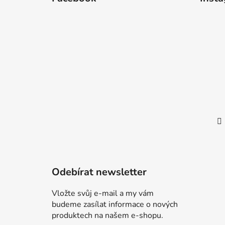
p
a
t
í
Odebírat newsletter
Vložte svůj e-mail a my vám
budeme zasílat informace o nových
produktech na našem e-shopu.