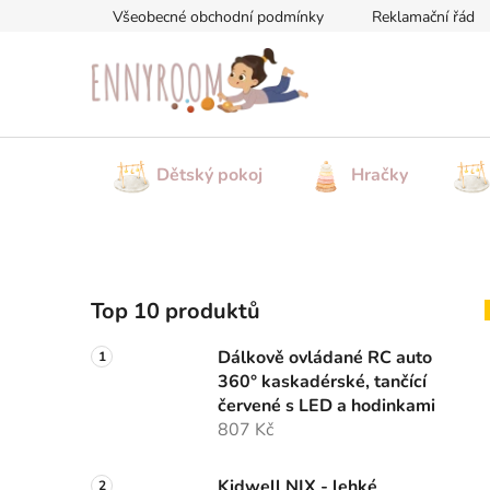
Přejít
Všeobecné obchodní podmínky
Reklamační řád
na
obsah
Dětský pokoj
Hračky
P
Top 10 produktů
o
s
Dálkově ovládané RC auto
t
360° kaskadérské, tančící
r
červené s LED a hodinkami
a
807 Kč
n
Kidwell NIX - lehké