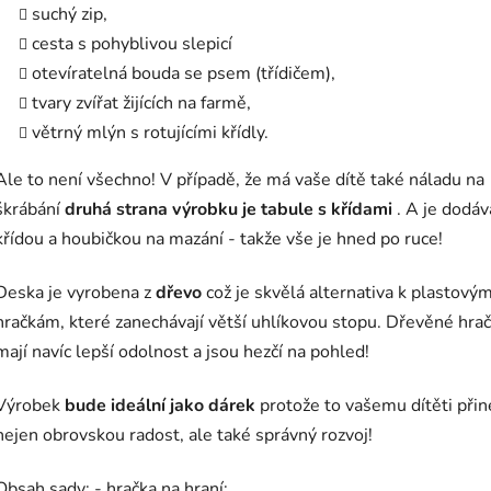
suchý zip,
cesta s pohyblivou slepicí
otevíratelná bouda se psem (třídičem),
tvary zvířat žijících na farmě,
větrný mlýn s rotujícími křídly.
Ale to není všechno! V případě, že má vaše dítě také náladu na
škrábání
druhá strana výrobku je tabule s křídami
. A je dodáv
křídou a houbičkou na mazání - takže vše je hned po ruce!
Deska je vyrobena z
dřevo
což je skvělá alternativa k plastový
hračkám, které zanechávají větší uhlíkovou stopu. Dřevěné hra
mají navíc lepší odolnost a jsou hezčí na pohled!
Výrobek
bude ideální jako dárek
protože to vašemu dítěti při
nejen obrovskou radost, ale také správný rozvoj!
Obsah sady: - hračka na hraní: