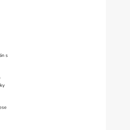
án s
m
čky
nese