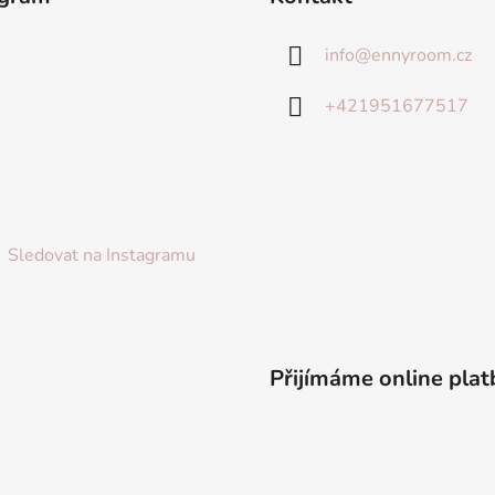
info
@
ennyroom.cz
+421951677517
Sledovat na Instagramu
Přijímáme online plat