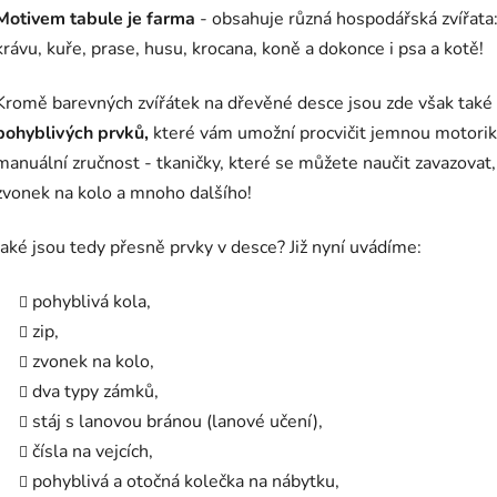
Motivem tabule je farma
- obsahuje různá hospodářská zvířata
krávu, kuře, prase, husu, krocana, koně a dokonce i psa a kotě!
Kromě barevných zvířátek na dřevěné desce jsou zde však také
pohyblivých prvků,
které vám umožní procvičit jemnou motorik
manuální zručnost - tkaničky, které se můžete naučit zavazovat, 
zvonek na kolo a mnoho dalšího!
Jaké jsou tedy přesně prvky v desce? Již nyní uvádíme:
pohyblivá kola,
zip,
zvonek na kolo,
dva typy zámků,
stáj s lanovou bránou (lanové učení),
čísla na vejcích,
pohyblivá a otočná kolečka na nábytku,