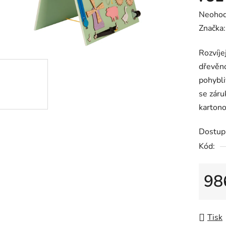
Průměr
Neoho
hodnoc
Značka
produk
Rozvíje
je
dřevěno
0,0
pohybli
z
se záru
5
kartono
hvězdič
Dostup
Kód:
98
Měrná
Tisk