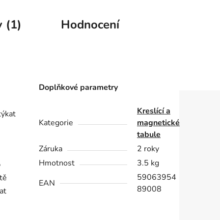
 (1)
Hodnocení
Doplňkové parametry
Kreslící a
týkat
Kategorie
magnetické
tabule
Záruka
2 roky
Hmotnost
3.5 kg
o
59063954
tě
EAN
89008
at