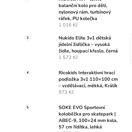
n
balanční kolo pro děti,
í
nylonový rám, turbínový
p
ráfek, PU kolečka
a
1 016 Kč
n
e
Nukido Elite 3v1 dětská
l
jídelní židlička – vysoká
židle, houpací křeslo, černá
1 572 Kč
Ricokids Interaktivní hrací
podložka 3v1 110×100 cm
– vzdělávací, měkká, Králík
973 Kč
SOKE EVO Sportovní
koloběžka pro skatepark |
ABEC-9, 100×24 mm kola,
57 cm řídítka, lehká