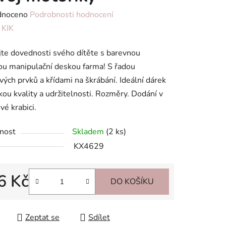
né
dnoceno
Podrobnosti hodnocení
ení
:
KIK
tu
jte dovednosti svého dítěte s barevnou
u manipulační deskou farma! S řadou
vých prvků a křídami na škrábání. Ideální dárek
kou kvality a udržitelnosti. Rozměry. Dodání v
vé krabici.
ek.
nost
Skladem
(2 ks)
KX4629
6 Kč
DO KOŠÍKU
 cena:
Zeptat se
Sdílet