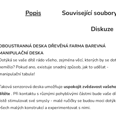
Popis
Související soubory
Diskuze
OBOUSTRANNÁ DESKA DŘEVĚNÁ FARMA BAREVNÁ
MANIPULAČNÍ DESKA
Dotýká se vaše dítě rádo všeho, zejména věcí, kterých by se do
nemělo? Pokud ano, existuje snadný způsob, jak to udělat -
manipulační tabule!
Taková senzorová deska umožňuje
uspokojit zvědavost vašeh
dítěte
. Při kontaktu s různými pohyblivými částmi bude vaše dí
jistě stimulovat své smysly - malé ručičky se budou moci dotýk
všech malých konstrukcí a experimentovat s nimi.