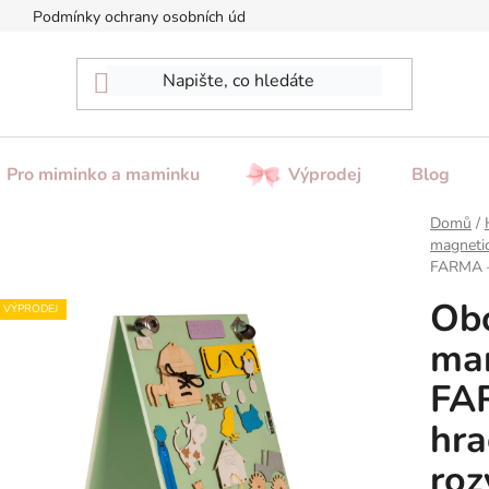
Podmínky ochrany osobních údajů
Reklamace / Vrácení zboží
Pro miminko a maminku
Výprodej
Blog
Domů
/
magnetic
FARMA – 
Ob
VÝPRODEJ
man
FAR
hra
roz