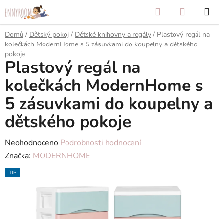
Přejít
Hledat
NÁKUP
na
KOŠÍK
obsah
Domů
/
Dětský pokoj
/
Dětské knihovny a regály
/
Plastový regál na
kolečkách ModernHome s 5 zásuvkami do koupelny a dětského
pokoje
Plastový regál na
kolečkách ModernHome s
5 zásuvkami do koupelny a
dětského pokoje
Průměrné
Neohodnoceno
Podrobnosti hodnocení
hodnocení
Značka:
MODERNHOME
produktu
TIP
je
0,0
z