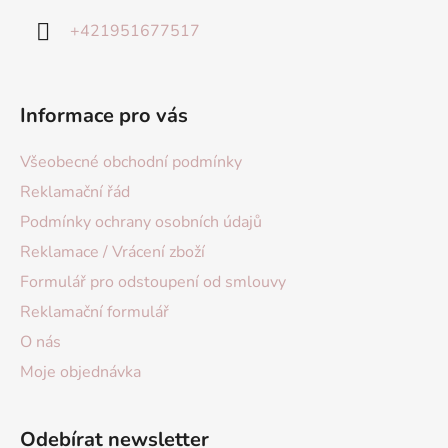
+421951677517
Informace pro vás
Všeobecné obchodní podmínky
Reklamační řád
Podmínky ochrany osobních údajů
Reklamace / Vrácení zboží
Formulář pro odstoupení od smlouvy
Reklamační formulář
O nás
Moje objednávka
Odebírat newsletter