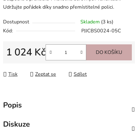
Udržujte pořádek díky snadno přemístitelné polici.
Dostupnost
Skladem
(3 ks)
Kód:
PJJCBS0024-05C
1 024 Kč
DO KOŠÍKU
Měrná cena:
Tisk
Zeptat se
Sdílet
Popis
Diskuze