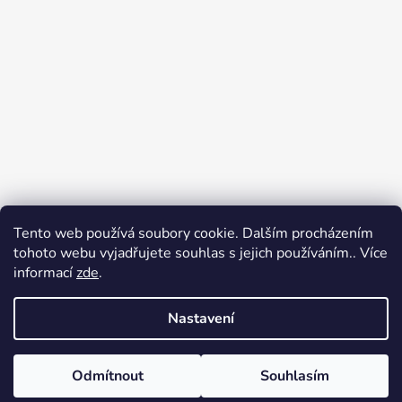
Tento web používá soubory cookie. Dalším procházením
Přijímáme online platby
tohoto webu vyjadřujete souhlas s jejich používáním.. Více
informací
zde
.
Nastavení
Odmítnout
Souhlasím
Vytvořil Shoptet
Copyright 2026
Ennyroom
. Všechna práva vyhrazena.