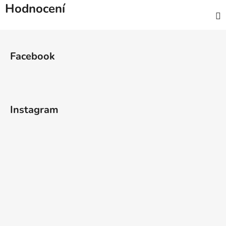
Hodnocení
Z
á
Facebook
p
a
t
í
Instagram