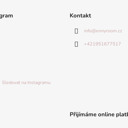
agram
Kontakt
info
@
ennyroom.cz
+421951677517
Sledovat na Instagramu
Přijímáme online plat