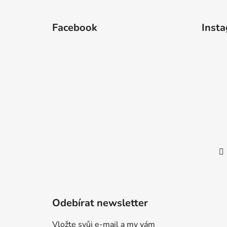
Z
á
Facebook
Inst
p
a
t
í
Odebírat newsletter
Vložte svůj e-mail a my vám