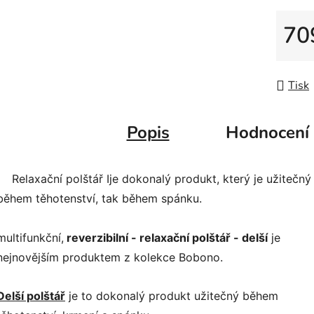
70
Měrná
Tisk
Popis
Hodnocení
Relaxační polštář I
je dokonalý produkt, který je užitečný
během těhotenství, tak během spánku.
multifunkční,
reverzibilní - relaxační polštář - delší
je
nejnovějším produktem z kolekce Bobono.
Delší polštář
je to dokonalý produkt užitečný během