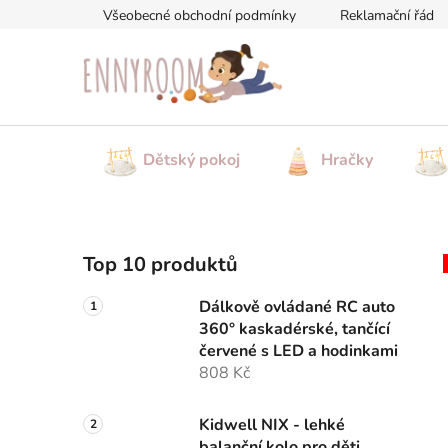
Přejít
Všeobecné obchodní podmínky
Reklamační řád
na
obsah
Dětský pokoj
Hračky
P
Top 10 produktů
o
s
Dálkově ovládané RC auto
t
360° kaskadérské, tančící
r
červené s LED a hodinkami
a
808 Kč
n
n
Kidwell NIX - lehké
balanční kolo pro děti,