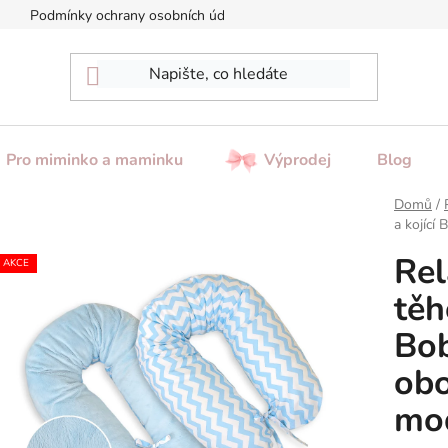
Podmínky ochrany osobních údajů
Reklamace / Vrácení zboží
Pro miminko a maminku
Výprodej
Blog
Domů
/
a kojící
Rel
AKCE
těh
Bob
obo
mo