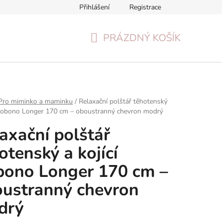
Přihlášení
Registrace
Formulář pro odstoupení od smlouvy
Reklamační formulář
PRÁZDNÝ KOŠÍK
NÁKUPNÍ
KOŠÍK
Pro miminko a maminku
/
Relaxační polštář těhotenský
 Bobono Longer 170 cm – oboustranný chevron modrý
axační polštář
otenský a kojící
ono Longer 170 cm –
ustranný chevron
drý