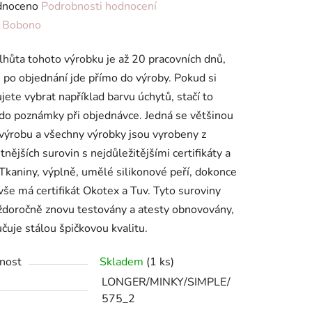
né
dnoceno
Podrobnosti hodnocení
ení
:
Bobono
tu
lhůta tohoto výrobku je až 20 pracovních dnů,
 po objednání jde přímo do výroby. Pokud si
jete vybrat například barvu úchytů, stačí to
do poznámky při objednávce. Jedná se většinou
 výrobu a všechny výrobky jsou vyrobeny z
ek.
itnějších surovin s nejdůležitějšími certifikáty a
 Tkaniny, výplně, umělé silikonové peří, dokonce
- vše má certifikát Okotex a Tuv. Tyto suroviny
ždoročně znovu testovány a atesty obnovovány,
učuje stálou špičkovou kvalitu.
nost
Skladem
(1 ks)
LONGER/MINKY/SIMPLE/
575_2