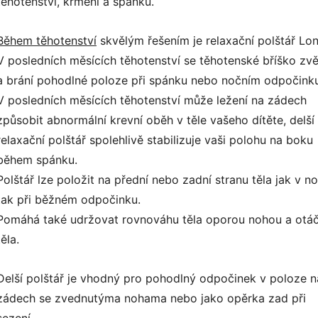
těhotenství, krmení a spánku.
Během těhotenství
skvělým řešením je relaxační polštář Lon
V posledních měsících těhotenství se těhotenské bříško zvě
a brání pohodlné poloze při spánku nebo nočním odpočinku
V posledních měsících těhotenství může ležení na zádech
způsobit abnormální krevní oběh v těle vašeho dítěte, delší
relaxační polštář spolehlivě stabilizuje vaši polohu na boku
během spánku.
Polštář lze položit na přední nebo zadní stranu těla jak v no
tak při běžném odpočinku.
Pomáhá také udržovat rovnováhu těla oporou nohou a otá
těla.
Delší polštář je vhodný pro pohodlný odpočinek v poloze n
zádech se zvednutýma nohama nebo jako opěrka zad při