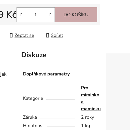
9 Kč
DO KOŠÍKU
 cena:
Zeptat se
Sdílet
Diskuze
Doplňkové parametry
 jak
Pro
miminko
Kategorie
a
maminku
Záruka
2 roky
Hmotnost
1 kg