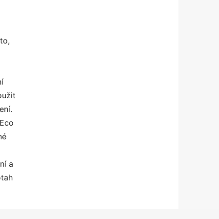
to,
í
oužit
ení.
 Eco
né
ní a
otah