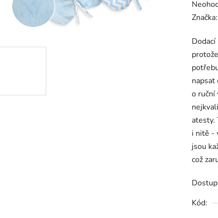
Průměr
Neoho
hodnoc
Značka
produk
Dodací 
je
protože
0,0
potřebu
z
napsat 
5
o ruční
hvězdič
nejkval
atesty.
i nitě 
jsou ka
což zar
Dostup
Kód: