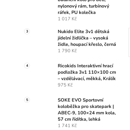
í
nylonový rám, turbínový
p
ráfek, PU kolečka
a
1 017 Kč
n
e
Nukido Elite 3v1 dětská
l
jídelní židlička – vysoká
židle, houpací křeslo, černá
1 790 Kč
Ricokids Interaktivní hrací
podložka 3v1 110×100 cm
– vzdělávací, měkká, Králík
975 Kč
SOKE EVO Sportovní
koloběžka pro skatepark |
ABEC-9, 100×24 mm kola,
57 cm řídítka, lehká
1 741 Kč