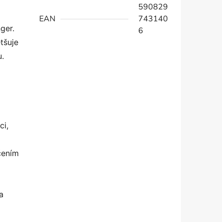
590829
EAN
743140
ger.
6
tšuje
.
ci,
čením
a