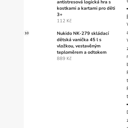
antistresová logická hra s
kostkami a kartami pro děti
3+
112 Kč
Nukido NK-279 skládací
dětská vanička 45 l s
vložkou, vestavěným
teploměrem a odtokem
889 Kč