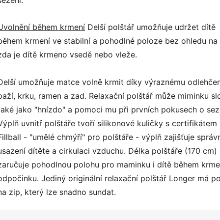
sezení.
Uvolnění během krmení
Delší polštář umožňuje udržet dítě
během krmení ve stabilní a pohodlné poloze bez ohledu na 
zda je dítě krmeno vsedě nebo vleže.
Delší umožňuje matce volně krmit díky výraznému odlehčen
paží, krku, ramen a zad. Relaxační polštář může miminku sl
také jako "hnízdo" a pomoci mu při prvních pokusech o sez
Výplň uvnitř polštáře tvoří silikonové kuličky s certifikátem
Fillball - "umělé chmýří" pro polštáře - výplň zajišťuje správ
usazení dítěte a cirkulaci vzduchu. Délka polštáře (170 cm)
zaručuje pohodlnou polohu pro maminku i dítě během krme
odpočinku. Jediný originální relaxační polštář Longer má p
na zip, který lze snadno sundat.