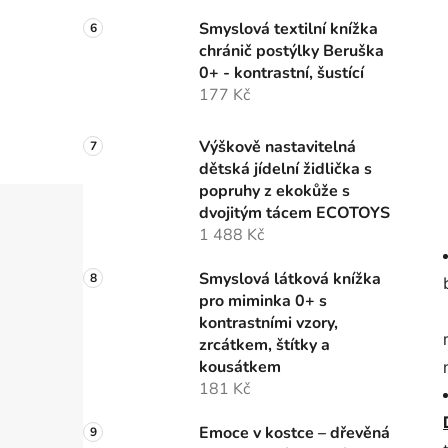
Smyslová textilní knížka
chránič postýlky Beruška
0+ - kontrastní, šustící
177 Kč
Výškově nastavitelná
dětská jídelní židlička s
popruhy z ekokůže s
dvojitým tácem ECOTOYS
1 488 Kč
Smyslová látková knížka
pro miminka 0+ s
kontrastními vzory,
zrcátkem, štítky a
kousátkem
181 Kč
Emoce v kostce – dřevěná