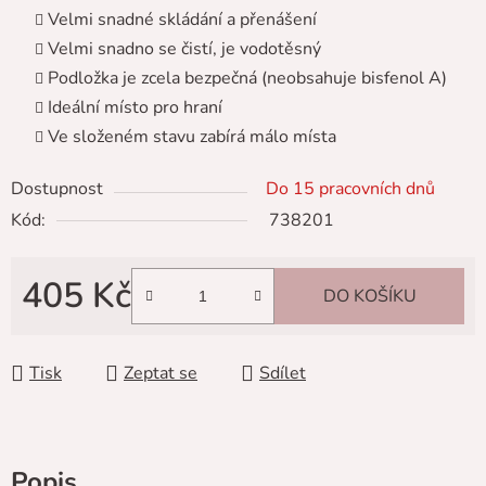
Velmi snadné skládání a přenášení
Velmi snadno se čistí, je vodotěsný
Podložka je zcela bezpečná (neobsahuje bisfenol A)
Ideální místo pro hraní
Ve složeném stavu zabírá málo místa
Dostupnost
Do 15 pracovních dnů
Kód:
738201
405 Kč
DO KOŠÍKU
Měrná cena:
Tisk
Zeptat se
Sdílet
Popis