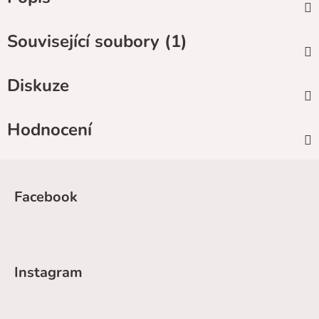
Související soubory (1)
Diskuze
Hodnocení
Z
á
Facebook
p
a
t
í
Instagram