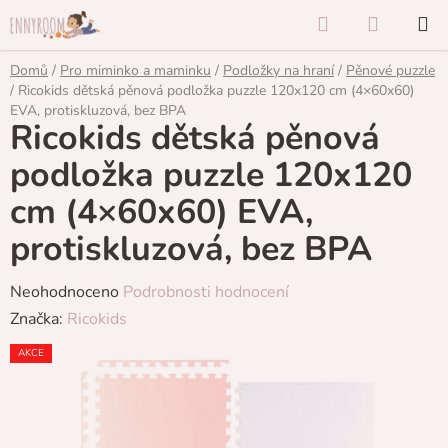
Přejít
Hledat
NÁKUP
na
KOŠÍK
obsah
Domů
/
Pro miminko a maminku
/
Podložky na hraní
/
Pěnové puzzle
/
Ricokids dětská pěnová podložka puzzle 120x120 cm (4×60x60)
EVA, protiskluzová, bez BPA
Ricokids dětská pěnová
podložka puzzle 120x120
cm (4×60x60) EVA,
protiskluzová, bez BPA
Průměrné
Neohodnoceno
Podrobnosti hodnocení
hodnocení
Značka:
Ricokids
produktu
AKCE
je
0,0
z