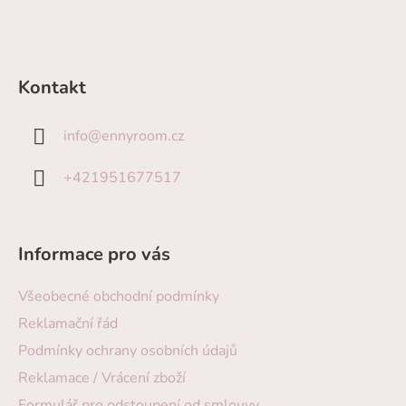
Kontakt
info
@
ennyroom.cz
+421951677517
Informace pro vás
Všeobecné obchodní podmínky
Reklamační řád
Podmínky ochrany osobních údajů
Reklamace / Vrácení zboží
Formulář pro odstoupení od smlouvy