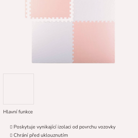
5
hvězdiček.
Hlavní funkce
Poskytuje vynikající izolaci od povrchu vozovky
Chrání před uklouznutím