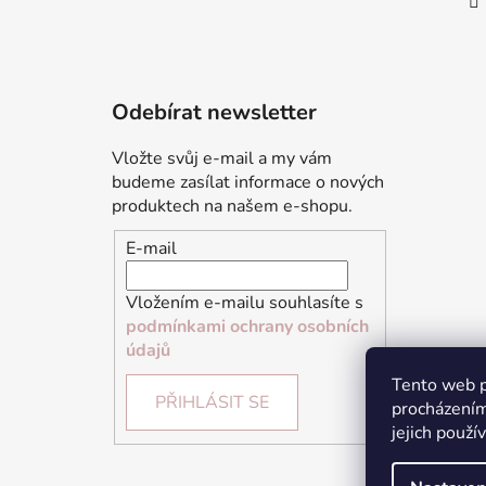
Odebírat newsletter
Vložte svůj e-mail a my vám
budeme zasílat informace o nových
produktech na našem e-shopu.
E-mail
Vložením e-mailu souhlasíte s
podmínkami ochrany osobních
údajů
Tento web p
PŘIHLÁSIT SE
procházením
jejich použí