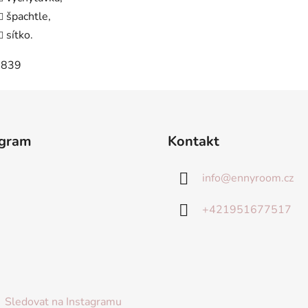
špachtle,
sítko.
agram
Kontakt
info
@
ennyroom.cz
+421951677517
Sledovat na Instagramu