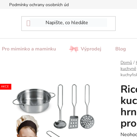
Podmínky ochrany osobních údajů
Reklamace / Vrácení zboží
Pro miminko a maminku
Výprodej
Blog
Domů
/
kuchyně
kuchyňsk
Ric
AKCE
kuc
hrn
pro
Průměr
Neoho