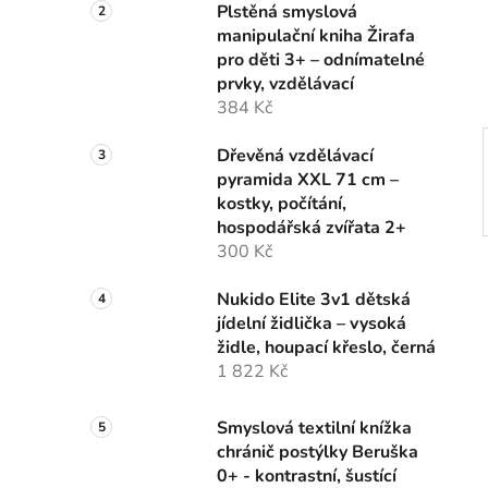
n
Plstěná smyslová
í
manipulační kniha Žirafa
p
pro děti 3+ – odnímatelné
a
prvky, vzdělávací
n
384 Kč
e
Dřevěná vzdělávací
l
pyramida XXL 71 cm –
kostky, počítání,
hospodářská zvířata 2+
300 Kč
Nukido Elite 3v1 dětská
jídelní židlička – vysoká
židle, houpací křeslo, černá
1 822 Kč
Smyslová textilní knížka
chránič postýlky Beruška
0+ - kontrastní, šustící