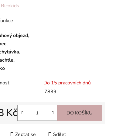
ení
:
Ricokids
tu
funkce
uhový objezd,
nec,
chytávka,
ek.
achtle,
tko
nost
Do 15 pracovních dnů
7839
8 Kč
DO KOŠÍKU
 cena:
Zeptat se
Sdílet