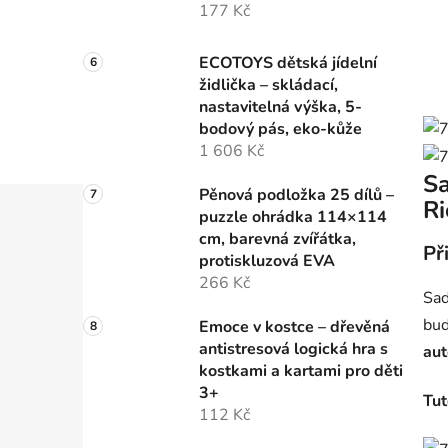
177 Kč
ECOTOYS dětská jídelní
židlička – skládací,
nastavitelná výška, 5-
bodový pás, eko-kůže
1 606 Kč
Sa
Pěnová podložka 25 dílů –
Ri
puzzle ohrádka 114×114
cm, barevná zvířátka,
Př
protiskluzová EVA
266 Kč
Sad
bud
Emoce v kostce – dřevěná
antistresová logická hra s
au
kostkami a kartami pro děti
3+
Tut
112 Kč