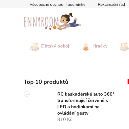
Přejít
Všeobecné obchodní podmínky
Reklamační řád
na
obsah
Dětský pokoj
Hračky
P
Top 10 produktů
o
s
RC kaskadérské auto 360°
t
transformující červené s
r
LED a hodinkami na
a
ovládání gesty
810 Kč
n