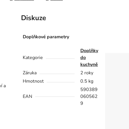
Diskuze
Doplňkové parametry
Doplňky
Kategorie
do
kuchyně
Záruka
2 roky
Hmotnost
0.5 kg
í a
590389
EAN
060562
9