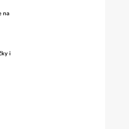
e na
čky i