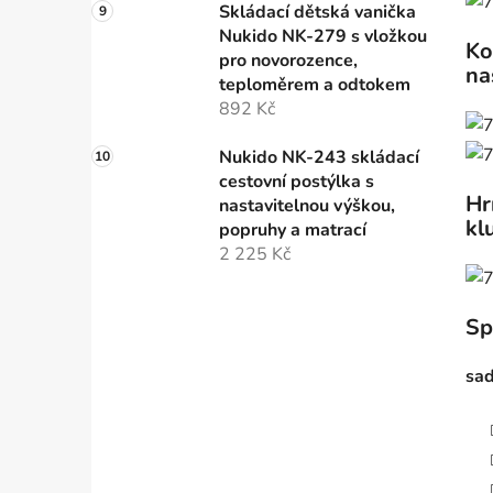
Skládací dětská vanička
Nukido NK-279 s vložkou
Ko
pro novorozence,
na
teploměrem a odtokem
892 Kč
Nukido NK-243 skládací
cestovní postýlka s
Hr
nastavitelnou výškou,
kl
popruhy a matrací
2 225 Kč
Sp
sad