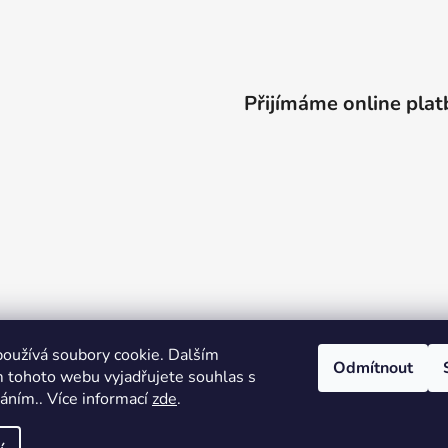
Přijímáme online plat
oužívá soubory cookie. Dalším
Odmítnout
 tohoto webu vyjadřujete souhlas s
váním.. Více informací
zde
.