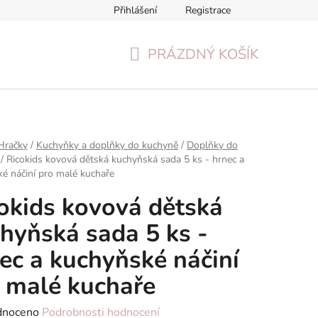
Přihlášení
Registrace
Formulář pro odstoupení od smlouvy
Reklamační formulář
PRÁZDNÝ KOŠÍK
NÁKUPNÍ
KOŠÍK
Hračky
/
Kuchyňky a doplňky do kuchyně
/
Doplňky do
/
Ricokids kovová dětská kuchyňská sada 5 ks - hrnec a
é náčiní pro malé kuchaře
okids kovová dětská
hyňská sada 5 ks -
ec a kuchyňské náčiní
 malé kuchaře
né
dnoceno
Podrobnosti hodnocení