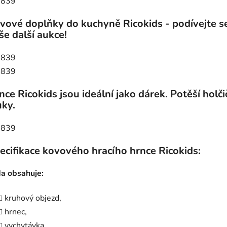
vové doplňky do kuchyně Ricokids - podívejte s
še další aukce!
nce Ricokids jsou ideální jako dárek. Potěší holči
uky.
ecifikace kovového hracího hrnce Ricokids:
a obsahuje:
kruhový objezd,
hrnec,
vychytávka,