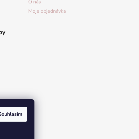
O nás
Moje objednávka
by
Souhlasím